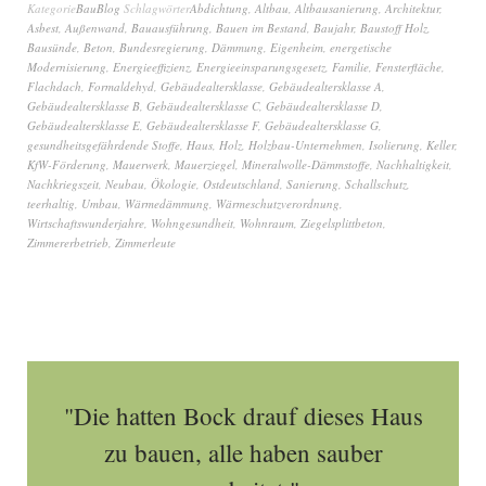
Kategorie
BauBlog
Schlagwörter
Abdichtung
,
Altbau
,
Altbausanierung
,
Architektur
,
Asbest
,
Außenwand
,
Bauausführung
,
Bauen im Bestand
,
Baujahr
,
Baustoff Holz
,
Bausünde
,
Beton
,
Bundesregierung
,
Dämmung
,
Eigenheim
,
energetische
Modernisierung
,
Energieeffizienz
,
Energieeinsparungsgesetz
,
Familie
,
Fensterfläche
,
Flachdach
,
Formaldehyd
,
Gebäudealtersklasse
,
Gebäudealtersklasse A
,
Gebäudealtersklasse B
,
Gebäudealtersklasse C
,
Gebäudealtersklasse D
,
Gebäudealtersklasse E
,
Gebäudealtersklasse F
,
Gebäudealtersklasse G
,
gesundheitsgefährdende Stoffe
,
Haus
,
Holz
,
Holzbau-Unternehmen
,
Isolierung
,
Keller
,
KfW-Förderung
,
Mauerwerk
,
Mauerziegel
,
Mineralwolle-Dämmstoffe
,
Nachhaltigkeit
,
Nachkriegszeit
,
Neubau
,
Ökologie
,
Ostdeutschland
,
Sanierung
,
Schallschutz
,
teerhaltig
,
Umbau
,
Wärmedämmung
,
Wärmeschutzverordnung
,
Wirtschaftswunderjahre
,
Wohngesundheit
,
Wohnraum
,
Ziegelsplittbeton
,
Zimmererbetrieb
,
Zimmerleute
"Die hatten Bock drauf dieses Haus
zu bauen, alle haben sauber