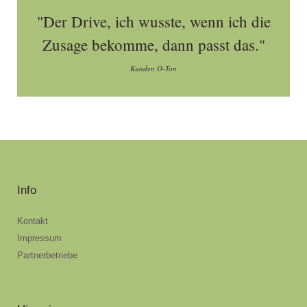
"Der Drive, ich wusste, wenn ich die
Zusage bekomme, dann passt das."
Kunden O-Ton
Info
Kontakt
Impressum
Partnerbetriebe