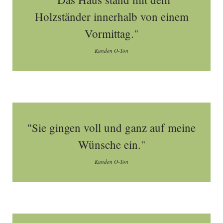
Holzständer innerhalb von einem
Vormittag."
Kunden O-Ton
"Sie gingen voll und ganz auf meine
Wünsche ein."
Kunden O-Ton