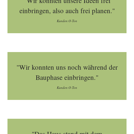
"Wir konnten unsere Ideen frei
einbringen, also auch frei planen."
Kunden O-Ton
"Wir konnten uns noch während der
Bauphase einbringen."
Kunden O-Ton
"Das Haus stand mit dem