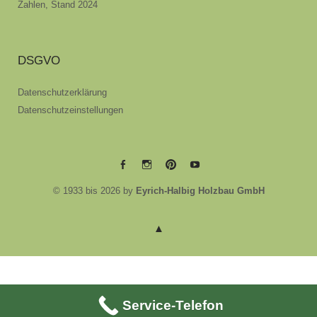
Zahlen, Stand 2024
DSGVO
Datenschutzerklärung
Datenschutzeinstellungen
EYRICH-
EYRICH-
EYRICH-
EYRICH-
© 1933 bis 2026 by
Eyrich-Halbig Holzbau GmbH
HALBIG
HALBIG
HALBIG
HALBIG
HOLZBAU
HOLZBAU
HOLZBAU
HOLZBAU
@
@
@
@
Facebook
Instagram
Pinterest
Youtube
Service-Telefon