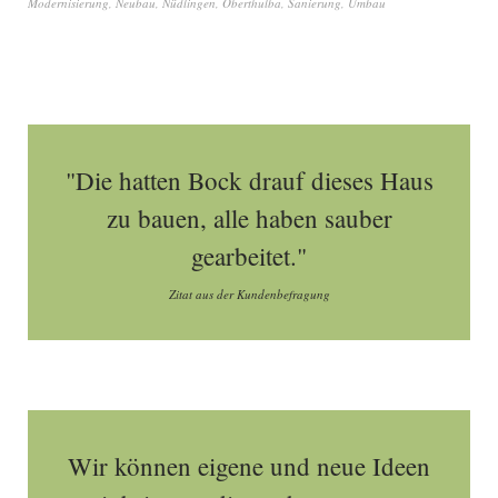
Modernisierung
,
Neubau
,
Nüdlingen
,
Oberthulba
,
Sanierung
,
Umbau
"Die hatten Bock drauf dieses Haus
zu bauen, alle haben sauber
gearbeitet."
Zitat aus der Kundenbefragung
Wir können eigene und neue Ideen