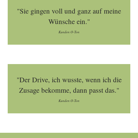
"Sie gingen voll und ganz auf meine
Wünsche ein."
Kunden O-Ton
"Der Drive, ich wusste, wenn ich die
Zusage bekomme, dann passt das."
Kunden O-Ton