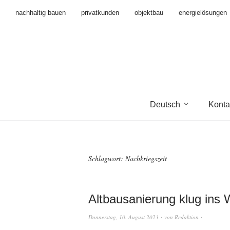
nachhaltig bauen
privatkunden
objektbau
energielösungen
Deutsch
Konta
Schlagwort:
Nachkriegszeit
Altbausanierung klug ins 
Donnerstag, 10. August 2023
von
Redaktion