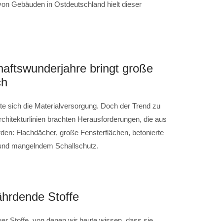
on Gebäuden in Ostdeutschland hielt dieser
chaftswunderjahre bringt große
ch
te sich die Materialversorgung. Doch der Trend zu
itekturlinien brachten Herausforderungen, die aus
rden: Flachdächer, große Fensterflächen, betonierte
und mangelndem Schallschutz.
hrdende Stoffe
er Stoffe, von denen wir heute wissen, dass sie