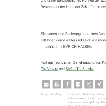
und unser handwerkliches Können gefragt
Bestand auf der Höhe der Zeit – für ein 
Sie planen eine Sanierung oder einen A
hilft Ihnen gerne weiter und zeigt, wie mo
– natürlich mit EYRICH-HALBIG.
Text mit freundlicher Genehmigung von
Ko
Theßenvitz
und
Stefan Theßenvitz
Kategorie
BauBlog
Schlagwörter
Abdichtung
,
Altbau
,
Altbausanierung
,
Architektur
,
Asbe
Außenwand
,
Bauausführung
,
Bau