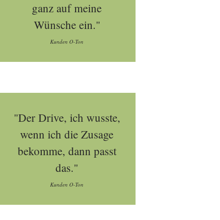
ganz auf meine
Wünsche ein."
Kunden O-Ton
"Der Drive, ich wusste,
wenn ich die Zusage
bekomme, dann passt
das."
Kunden O-Ton