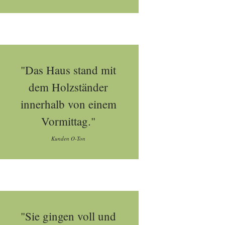
"Das Haus stand mit
dem Holzständer
innerhalb von einem
Vormittag."
Kunden O-Ton
"Sie gingen voll und