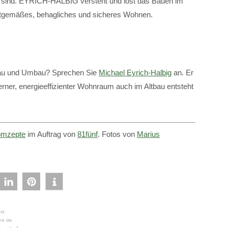
 sind. EYRICH-HALBIG versteht und löst das Bauen im
zeitgemäßes, behagliches und sicheres Wohnen.
nbau und Umbau? Sprechen Sie
Michael Eyrich-Halbig
an. Er
derner, energieeffizienter Wohnraum auch im Altbau entsteht
mzepte
im Auftrag von
81fünf
. Fotos von
Marius
st
,
en im