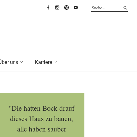
EYRICH-
EYRICH-
EYRICH-
EYRICH-
HALBIG
HALBIG
HALBIG
HALBIG
HOLZBAU
HOLZBAU
HOLZBAU
HOLZBAU
@
@
@
@
Facebook
Instagram
Pinterest
Youtube
Über uns
Karriere
"Die hatten Bock drauf
dieses Haus zu bauen,
alle haben sauber