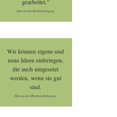
gearbeitet."
Zitat aus der Kundenbefragung
Wir können eigene und
neue Ideen einbringen,
die auch umgesetzt
werden, wenn sie gut
sind.
Zitat aus der Mitarbeiterbefragung