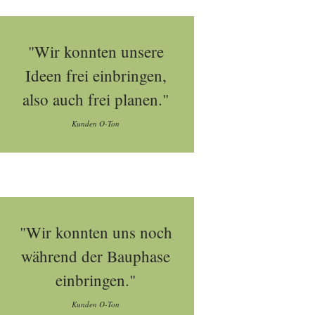
"Wir konnten unsere
Ideen frei einbringen,
also auch frei planen."
Kunden O-Ton
"Wir konnten uns noch
während der Bauphase
einbringen."
Kunden O-Ton