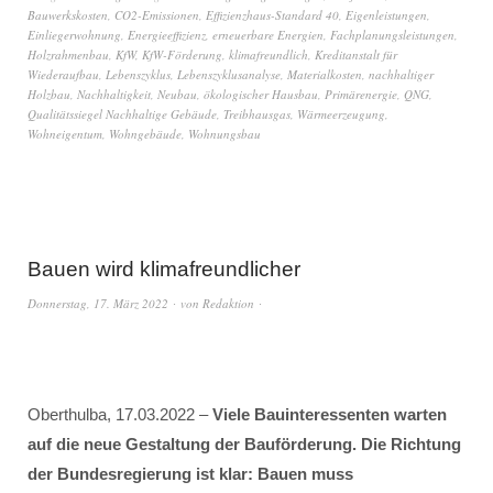
Bauwerkskosten
,
CO2-Emissionen
,
Effizienzhaus-Standard 40
,
Eigenleistungen
,
Einliegerwohnung
,
Energieeffizienz
,
erneuerbare Energien
,
Fachplanungsleistungen
,
Holzrahmenbau
,
KfW
,
KfW-Förderung
,
klimafreundlich
,
Kreditanstalt für
Wiederaufbau
,
Lebenszyklus
,
Lebenszyklusanalyse
,
Materialkosten
,
nachhaltiger
Holzbau
,
Nachhaltigkeit
,
Neubau
,
ökologischer Hausbau
,
Primärenergie
,
QNG
,
Qualitätssiegel Nachhaltige Gebäude
,
Treibhausgas
,
Wärmeerzeugung
,
Wohneigentum
,
Wohngebäude
,
Wohnungsbau
Bauen wird klimafreundlicher
Donnerstag, 17. März 2022
von
Redaktion
Oberthulba, 17.03.2022 –
Viele Bauinteressenten warten
auf die neue Gestaltung der Bauförderung. Die Richtung
der Bundesregierung ist klar: Bauen muss