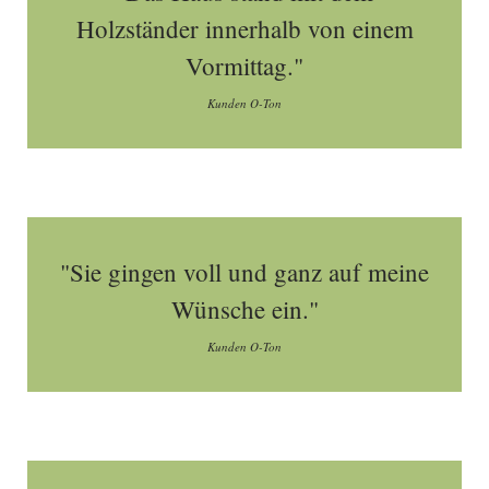
Holzständer innerhalb von einem
Vormittag."
Kunden O-Ton
"Sie gingen voll und ganz auf meine
Wünsche ein."
Kunden O-Ton