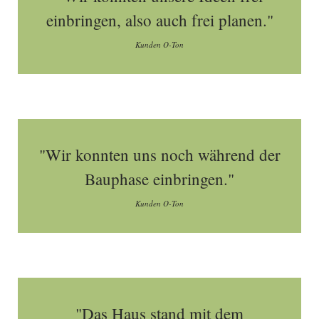
einbringen, also auch frei planen."
Kunden O-Ton
"Wir konnten uns noch während der
Bauphase einbringen."
Kunden O-Ton
"Das Haus stand mit dem