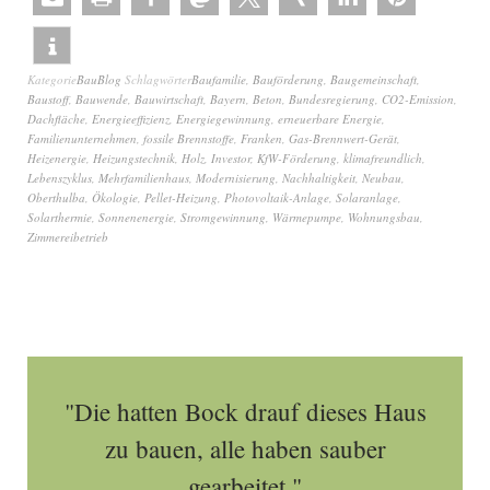
Kategorie
BauBlog
Schlagwörter
Baufamilie
,
Bauförderung
,
Baugemeinschaft
,
Baustoff
,
Bauwende
,
Bauwirtschaft
,
Bayern
,
Beton
,
Bundesregierung
,
CO2-Emission
,
Dachfläche
,
Energieeffizienz
,
Energiegewinnung
,
erneuerbare Energie
,
Familienunternehmen
,
fossile Brennstoffe
,
Franken
,
Gas-Brennwert-Gerät
,
Heizenergie
,
Heizungstechnik
,
Holz
,
Investor
,
KfW-Förderung
,
klimafreundlich
,
Lebenszyklus
,
Mehrfamilienhaus
,
Modernisierung
,
Nachhaltigkeit
,
Neubau
,
Oberthulba
,
Ökologie
,
Pellet-Heizung
,
Photovoltaik-Anlage
,
Solaranlage
,
Solarthermie
,
Sonnenenergie
,
Stromgewinnung
,
Wärmepumpe
,
Wohnungsbau
,
Zimmereibetrieb
"Die hatten Bock drauf dieses Haus
zu bauen, alle haben sauber
gearbeitet."