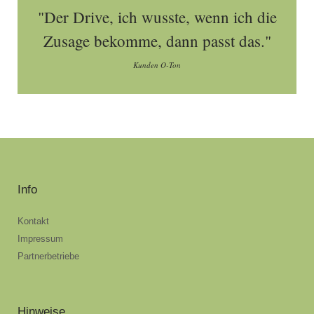
"Der Drive, ich wusste, wenn ich die
Zusage bekomme, dann passt das."
Kunden O-Ton
Info
Kontakt
Impressum
Partnerbetriebe
Hinweise