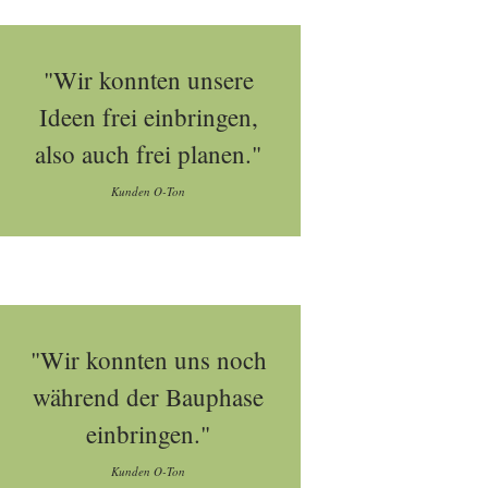
"Wir konnten unsere
Ideen frei einbringen,
also auch frei planen."
Kunden O-Ton
"Wir konnten uns noch
während der Bauphase
einbringen."
Kunden O-Ton