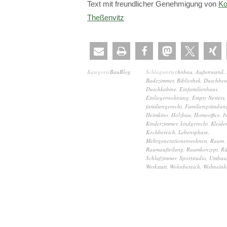
Text mit freundlicher Genehmigung von
Ko
Theßenvitz
Kategorie
BauBlog
Schlagwörter
Anbau
,
Außenwand
,
Badezimmer
,
Bibliothek
,
Duschber
Duschkabine
,
Einfamilienhaus
,
Einliegerwohnung
,
Empty Nesters
,
familiengerecht
,
Familiengründun
Heimkino
,
Holzbau
,
Homeoffice
,
I
Kinderzimmer
,
kindgerecht
,
Kleide
Kochbereich
,
Lebensphase
,
Mehrgenerationenwohnen
,
Raum
,
Raumaufteilung
,
Raumkonzept
,
Rü
Schlafzimmer
,
Sportstudio
,
Umbau
Werkstatt
,
Wohnbereich
,
Wohneinhe