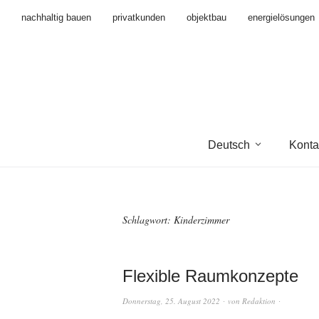
nachhaltig bauen
privatkunden
objektbau
energielösungen
Deutsch
Konta
Schlagwort:
Kinderzimmer
Flexible Raumkonzepte
Donnerstag, 25. August 2022
von
Redaktion