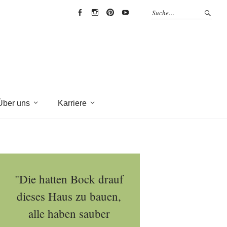
EYRICH-
EYRICH-
EYRICH-
EYRICH-
HALBIG
HALBIG
HALBIG
HALBIG
HOLZBAU
HOLZBAU
HOLZBAU
HOLZBAU
@
@
@
@
Facebook
Instagram
Pinterest
Youtube
Über uns
Karriere
"Die hatten Bock drauf
dieses Haus zu bauen,
alle haben sauber