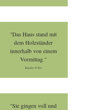
"Das Haus stand mit
dem Holzständer
innerhalb von einem
Vormittag."
Kunden O-Ton
"Sie gingen voll und