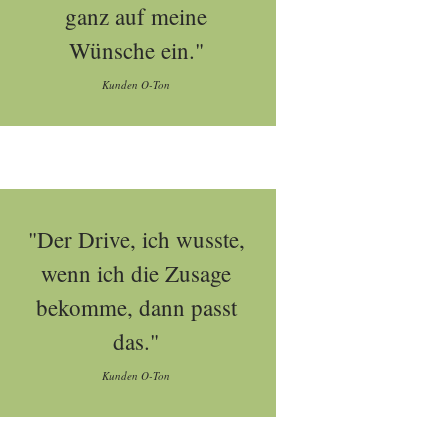
ganz auf meine
Wünsche ein."
Kunden O-Ton
"Der Drive, ich wusste,
wenn ich die Zusage
bekomme, dann passt
das."
Kunden O-Ton