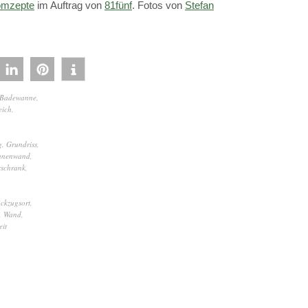
mzepte
im Auftrag von
81fünf
. Fotos von
Stefan
Badewanne
,
eich
,
g
,
Grundriss
,
nnenwand
,
rschrank
,
ckzugsort
,
,
Wand
,
it