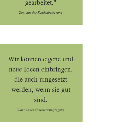
gearbeitet."
Zitat aus der Kundenbefragung
Wir können eigene und
neue Ideen einbringen,
die auch umgesetzt
werden, wenn sie gut
sind.
Zitat aus der Mitarbeiterbefragung