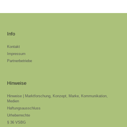
Info
Kontakt
Impressum
Partnerbetriebe
Hinweise
Hinweise | Marktforschung, Konzept, Marke, Kommunikation,
Medien
Haftungsausschluss
Urheberrechte
§ 36 VSBG