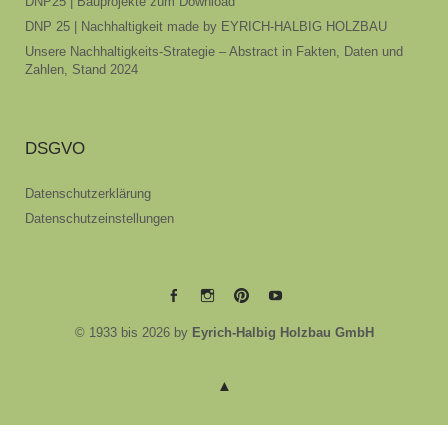
DNP25 | Bauprojekte zum Download
DNP 25 | Nachhaltigkeit made by EYRICH-HALBIG HOLZBAU
Unsere Nachhaltigkeits-Strategie – Abstract in Fakten, Daten und
Zahlen, Stand 2024
DSGVO
Datenschutzerklärung
Datenschutzeinstellungen
EYRICH-
EYRICH-
EYRICH-
EYRICH-
© 1933 bis 2026 by
Eyrich-Halbig Holzbau GmbH
HALBIG
HALBIG
HALBIG
HALBIG
HOLZBAU
HOLZBAU
HOLZBAU
HOLZBAU
@
@
@
@
Facebook
Instagram
Pinterest
Youtube