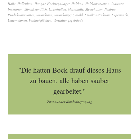
Halle
,
Hallenbau
,
Hangar
,
Hochregallager
,
Holzbau
,
Holzkonstruktion
,
Industrie
,
Investoren
,
klimafreundlich
,
Lagerhallen
,
Messehalle
,
Messehallen
,
Neubau
,
Produktionsstätten
,
Raumklima
,
Raumkonzept
,
Stahl
,
Stahlkonstruktion
,
Supermarkt
,
Unternehmen
,
Verkaufsflächen
,
Verwaltungsgebäude
"Die hatten Bock drauf dieses Haus
zu bauen, alle haben sauber
gearbeitet."
Zitat aus der Kundenbefragung