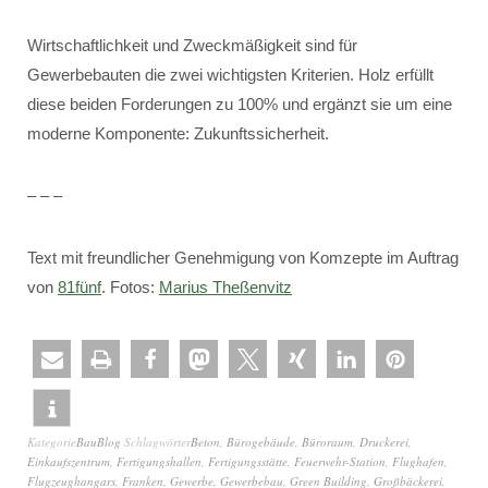
Wirtschaftlichkeit und Zweckmäßigkeit sind für
Gewerbebauten die zwei wichtigsten Kriterien. Holz erfüllt
diese beiden Forderungen zu 100% und ergänzt sie um eine
moderne Komponente: Zukunftssicherheit.
– – –
Text mit freundlicher Genehmigung von Komzepte im Auftrag
von
81fünf
. Fotos:
Marius Theßenvitz
Kategorie
BauBlog
Schlagwörter
Beton
,
Bürogebäude
,
Büroraum
,
Druckerei
,
Einkaufszentrum
,
Fertigungshallen
,
Fertigungsstätte
,
Feuerwehr-Station
,
Flughafen
,
Flugzeughangars
,
Franken
,
Gewerbe
,
Gewerbebau
,
Green Building
,
Großbäckerei
,