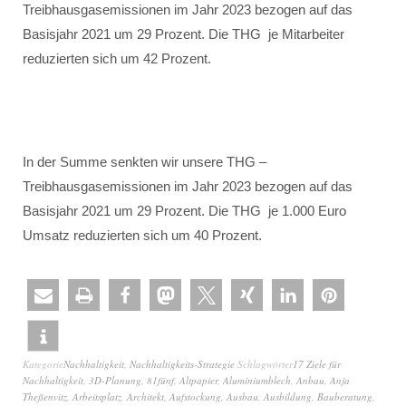
Treibhausgasemissionen im Jahr 2023 bezogen auf das
Basisjahr 2021 um 29 Prozent. Die THG je Mitarbeiter
reduzierten sich um 42 Prozent.
In der Summe senkten wir unsere THG –
Treibhausgasemissionen im Jahr 2023 bezogen auf das
Basisjahr 2021 um 29 Prozent. Die THG je 1.000 Euro
Umsatz reduzierten sich um 40 Prozent.
Kategorie
Nachhaltigkeit
,
Nachhaltigkeits-Strategie
Schlagwörter
17 Ziele für
Nachhaltigkeit
,
3D-Planung
,
81fünf
,
Altpapier
,
Aluminiumblech
,
Anbau
,
Anja
Theßenvitz
,
Arbeitsplatz
,
Architekt
,
Aufstockung
,
Ausbau
,
Ausbildung
,
Bauberatung
,