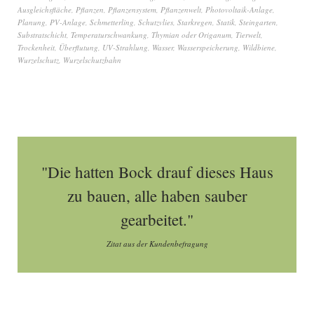
Ausgleichsfläche
,
Pflanzen
,
Pflanzensystem
,
Pflanzenwelt
,
Photovoltaik-Anlage
,
Planung
,
PV-Anlage
,
Schmetterling
,
Schutzvlies
,
Starkregen
,
Statik
,
Steingarten
,
Substratschicht
,
Temperaturschwankung
,
Thymian oder Origanum
,
Tierwelt
,
Trockenheit
,
Überflutung
,
UV-Strahlung
,
Wasser
,
Wasserspeicherung
,
Wildbiene
,
Wurzelschutz
,
Wurzelschutzbahn
"Die hatten Bock drauf dieses Haus
zu bauen, alle haben sauber
gearbeitet."
Zitat aus der Kundenbefragung