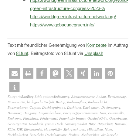
https://worldgreeninfrastructurenetwork.org/world-
green-infrastructure-congress-2023-2/
https://worldgreeninfrastructurenetwork.org/
https://www.gebaeudegruen.info/
Text mit freundlicher Genehmigung von
Komzepte
im Auftrag
von
81fünf
. Beitragsfoto von 81fünf via
Unsplash
Kategorie
BauBlog
Schlagwörter
Abdichtung
,
Abwassersysteme
,
Anbau
,
Bewässerung
,
Biodiversität
,
biologische Vielfalt
,
Biotop
,
Bodenaufbau
,
Bodenschicht
,
Bodensubstrat
,
Carport
,
Dachbegrünung
,
Dachform
,
Dachgarten
,
Dachneigung
,
Dachwurz
,
Düngung
,
Einfamilienhaus
,
Energieeffizient Sanieren
,
Farn
,
Felsennelke
,
Fetthenne
,
Flachdach
,
Fördermittel
,
Fraunhofer-Institut
,
GebäudeGrün
,
Gewerbebau
,
Gewürzgarten
,
Gründach
,
grünes Dach
,
Gummigranulat
,
Hitze
,
Hitzeschutz
,
Hummel
,
Käfer
,
KfW
,
Klimawandel
,
Mauerpfeffer
,
Mehrgeschosser
,
Mikroklima
,
Moos
,
Nachhaltigkeit
,
Natürliche Dachdämmung
,
Neubau
,
Niederschlag
,
ökologische