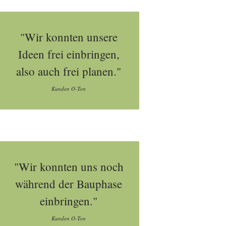
"Wir konnten unsere
Ideen frei einbringen,
also auch frei planen."
Kunden O-Ton
"Wir konnten uns noch
während der Bauphase
einbringen."
Kunden O-Ton