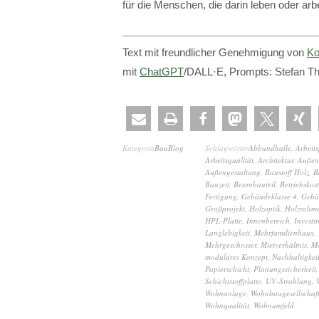
für die Menschen, die darin leben oder arbe
Text mit freundlicher Genehmigung von
Ko
mit
ChatGPT
/DALL·E, Prompts: Stefan T
Kategorie
BauBlog
Schlagwörter
Abbundhalle
,
Arbeits
Arbeitsqualität
,
Architektur
,
Außen
Außengestaltung
,
Baustoff Holz
,
B
Bauzeit
,
Betonbauteil
,
Betriebskos
Fertigung
,
Gebäudeklasse 4
,
Gebä
Großprojekt
,
Holzoptik
,
Holzrahm
HPL-Platte
,
Innenbereich
,
Investit
Langlebigkeit
,
Mehrfamilienhaus
,
Mehrgeschosser
,
Mietverhältnis
,
M
modulares Konzept
,
Nachhaltigkei
Papierschicht
,
Planungssicherheit
,
Schichtstoffplatte
,
UV-Strahlung
,
Wohnanlage
,
Wohnbaugesellschaf
Wohnqualität
,
Wohnumfeld