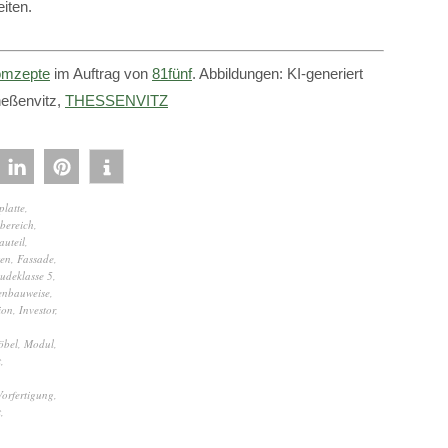
iten.
mzepte
im Auftrag von
81fünf
. Abbildungen: KI-generiert
heßenvitz,
THESSENVITZ
platte
,
bereich
,
auteil
,
ten
,
Fassade
,
udeklasse 5
,
enbauweise
,
ion
,
Investor
,
öbel
,
Modul
,
t
,
Vorfertigung
,
t
,