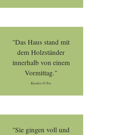
"Das Haus stand mit
dem Holzständer
innerhalb von einem
Vormittag."
Kunden O-Ton
"Sie gingen voll und