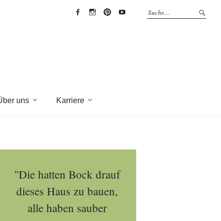
EYRICH-
EYRICH-
EYRICH-
EYRICH-
HALBIG
HALBIG
HALBIG
HALBIG
HOLZBAU
HOLZBAU
HOLZBAU
HOLZBAU
@
@
@
@
Facebook
Instagram
Pinterest
Youtube
Über uns
Karriere
"Die hatten Bock drauf
dieses Haus zu bauen,
alle haben sauber