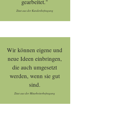
gearbeitet."
Zitat aus der Kundenbefragung
Wir können eigene und
neue Ideen einbringen,
die auch umgesetzt
werden, wenn sie gut
sind.
Zitat aus der Mitarbeiterbefragung