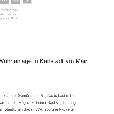
,
Funktionsbau
,
uktur
,
Investor
,
fentliche Hand
,
e
 Wohnanlage in Karlstadt am Main
stück an der Gemündener Straße, bebaut mit dem
tes, die Möglichkeit einer Nachverdichtung im
m Staatlichen Bauamt Würzburg entwickelte