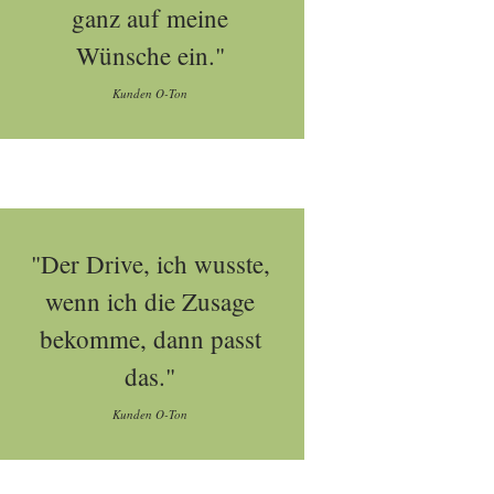
ganz auf meine
Wünsche ein."
Kunden O-Ton
"Der Drive, ich wusste,
wenn ich die Zusage
bekomme, dann passt
das."
Kunden O-Ton