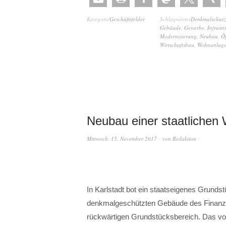
Kategorie
Geschäftsfelder
Schlagwörter
Denkmalschutz
Gebäude
,
Gewerbe
,
Infrastr
Modernisierung
,
Neubau
,
Öf
Wirtschaftsbau
,
Wohnanlag
Neubau einer staatlichen
Mittwoch, 15. November 2017
von
Redaktion
In Karlstadt bot ein staatseigenes Grund
denkmalgeschützten Gebäude des Finanzam
rückwärtigen Grundstücksbereich. Das vo