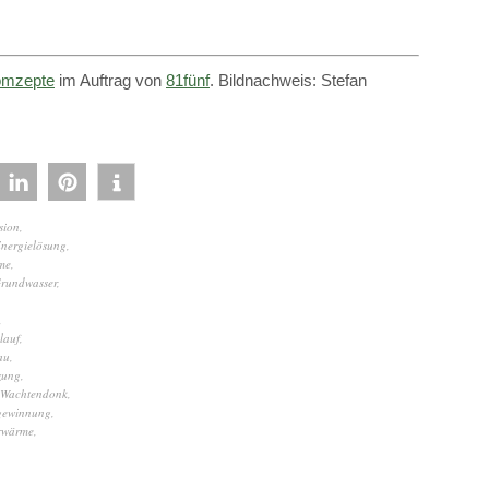
mzepte
im Auftrag von
81fünf
. Bildnachweis: Stefan
sion
,
nergielösung
,
me
,
rundwasser
,
,
lauf
,
au
,
zung
,
Wachtendonk
,
ewinnung
,
rwärme
,