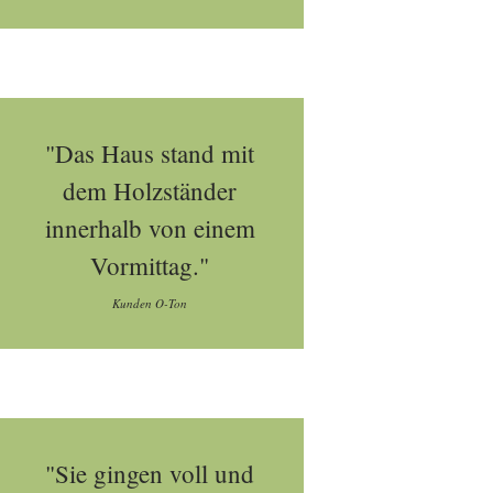
"Das Haus stand mit
dem Holzständer
innerhalb von einem
Vormittag."
Kunden O-Ton
"Sie gingen voll und