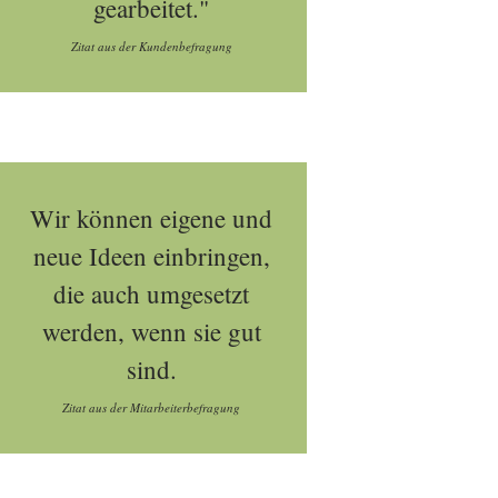
gearbeitet."
Zitat aus der Kundenbefragung
Wir können eigene und
neue Ideen einbringen,
die auch umgesetzt
werden, wenn sie gut
sind.
Zitat aus der Mitarbeiterbefragung