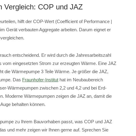
en Vergleich: COP und JAZ
eilen, hilft der COP-Wert (Coefficient of Performance |
die im Gerät verbauten Aggregate arbeiten. Darum eignet er
vergleichen.
brauch entscheidend. Er wird durch die Jahresarbeitszahl
nis vom eingesetzten Strom zur erzeugten Wärme. Eine JAZ
cht die Wärmepumpe 3 Teile Wärme. Je größer die JAZ,
epumpe. Das
Fraunhofer-Institut
hat im Neubaubereich
asser-Wärmepumpen zwischen 2,2 und 4,2 und bei Erd-
n. Moderne Wärmepumpen zeigen die JAZ an, damit die
m Auge behalten können.
epumpe zu Ihrem Bauvorhaben passt, was COP und JAZ
 das und mehr zeigen wir Ihnen gerne auf. Sprechen Sie