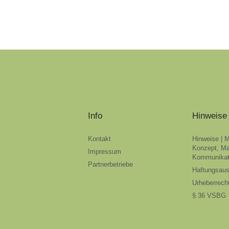
Info
Hinweise
Kontakt
Hinweise | 
Konzept, Ma
Impressum
Kommunikat
Partnerbetriebe
Haftungsau
Urheberrech
§ 36 VSBG