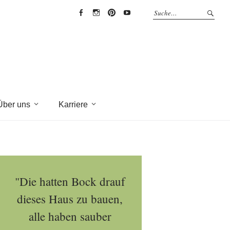
EYRICH-
EYRICH-
EYRICH-
EYRICH-
HALBIG
HALBIG
HALBIG
HALBIG
HOLZBAU
HOLZBAU
HOLZBAU
HOLZBAU
@
@
@
@
Facebook
Instagram
Pinterest
Youtube
Über uns
Karriere
"Die hatten Bock drauf
dieses Haus zu bauen,
alle haben sauber