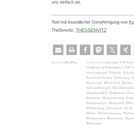
uns einfach an.
Text mit freundlicher Genehmigung von
Ko
Theßenvitz,
THESSENVITZ
Kategorie
BauBlog
Schlagwörter
Außenluft
,
CO2-Emis
Coefficient of Performance
,
COP
,
E
energiesparend
,
Erdreich
,
Erdwär
Fraunhofer-Institut
,
Gasheizung
,
G
Heizenergie
,
Heiztechnik
,
Heizung
,
Jahresarbeitszahl
,
JAZ
,
Kältemittel
klimafreundlich
,
Kompressor
,
Kreis
Luftwärme
,
Modernisierung
,
Neub
Niedrigenergie
,
Ökologisch
,
Ölhei
Pelletheizung
,
Schornstein
,
Strom
,
Wärme
,
Wärmeerzeugung
,
Wärmeg
Wärmepumpe
,
Warmwasser
,
Wasse
Wohnraum