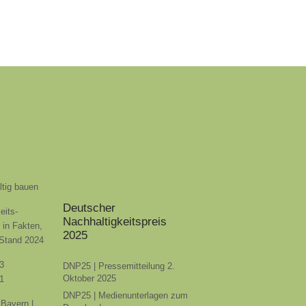
ltig bauen
Deutscher
eits-
Nachhaltigkeitspreis
t in Fakten,
2025
 Stand 2024
3
DNP25 | Pressemitteilung 2.
Oktober 2025
1
DNP25 | Medienunterlagen zum
Bayern |