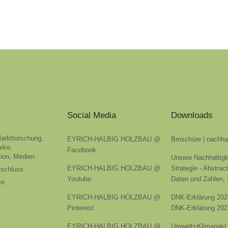
Social Media
Downloads
Marktforschung,
EYRICH-HALBIG HOLZBAU @
Broschüre | nachha
rke,
Facebook
ion, Medien
Unsere Nachhaltigk
EYRICH-HALBIG HOLZBAU @
Strategie - Abstrac
sschluss
Youtube
Daten und Zahlen,
te
EYRICH-HALBIG HOLZBAU @
DNK-Erklärung 202
Pinterest
DNK-Erklärung 202
EYRICH-HALBIG HOLZBAU @
Umwelt+Klimapakt 