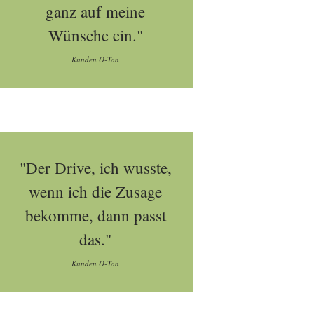
ganz auf meine
Wünsche ein."
Kunden O-Ton
"Der Drive, ich wusste,
wenn ich die Zusage
bekomme, dann passt
das."
Kunden O-Ton