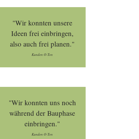
"Wir konnten unsere
Ideen frei einbringen,
also auch frei planen."
Kunden O-Ton
"Wir konnten uns noch
während der Bauphase
einbringen."
Kunden O-Ton