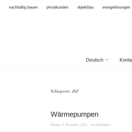
nachhaltig bauen
privatkunden
objektbau
energielösungen
Deutsch
Konta
Schlagwort:
JAZ
Wärmepumpen
Freitag, 4. November 2022
von
Redaktion