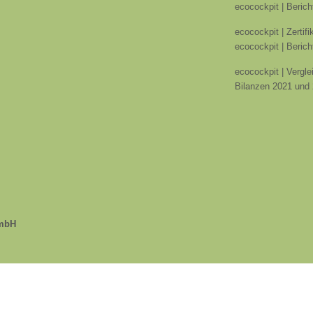
ecocockpit | Berich
ecocockpit | Zertif
ecocockpit | Berich
ecocockpit | Vergle
Bilanzen 2021 und
GmbH