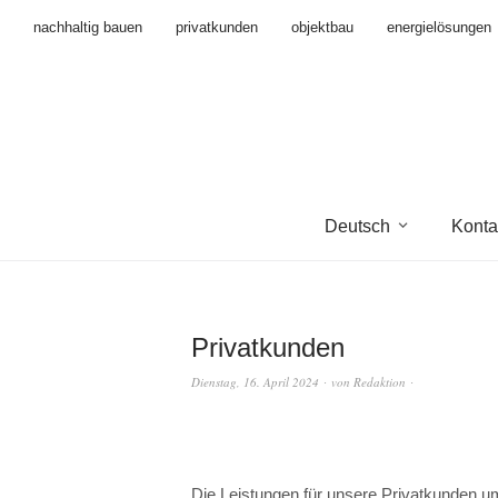
nachhaltig bauen
privatkunden
objektbau
energielösungen
Deutsch
Konta
Privatkunden
Dienstag, 16. April 2024
von
Redaktion
Die Leistungen für unsere Privatkunden 