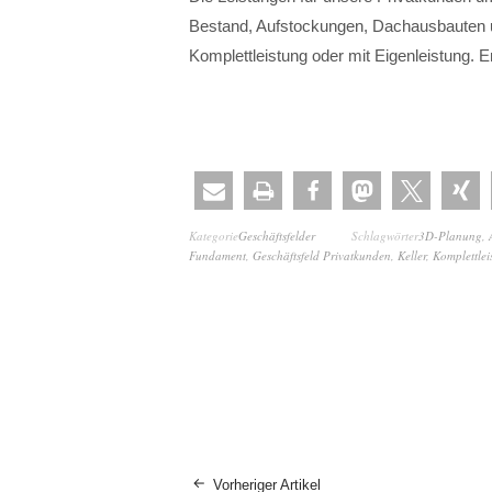
Bestand, Aufstockungen, Dachausbauten 
Komplettleistung oder mit Eigenleistung. E
Kategorie
Geschäftsfelder
Schlagwörter
3D-Planung
,
Fundament
,
Geschäftsfeld Privatkunden
,
Keller
,
Komplettlei
Vorheriger Artikel