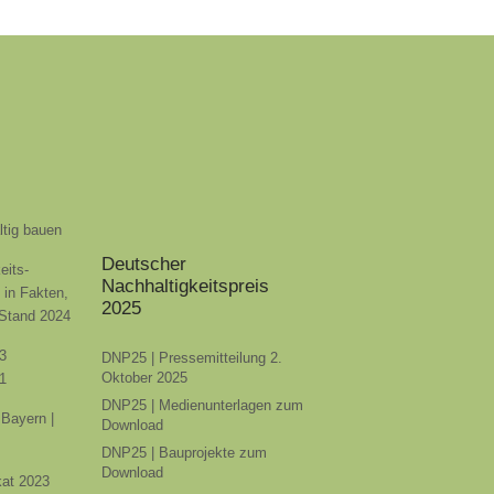
ltig bauen
Deutscher
eits-
Nachhaltigkeitspreis
t in Fakten,
2025
 Stand 2024
3
DNP25 | Pressemitteilung 2.
Oktober 2025
1
DNP25 | Medienunterlagen zum
Bayern |
Download
DNP25 | Bauprojekte zum
Download
ikat 2023