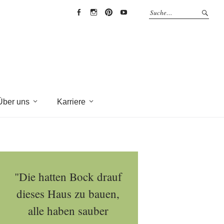
EYRICH-
EYRICH-
EYRICH-
EYRICH-
HALBIG
HALBIG
HALBIG
HALBIG
HOLZBAU
HOLZBAU
HOLZBAU
HOLZBAU
@
@
@
@
Facebook
Instagram
Pinterest
Youtube
Über uns
Karriere
"Die hatten Bock drauf
dieses Haus zu bauen,
alle haben sauber