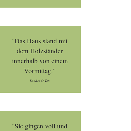
"Das Haus stand mit
dem Holzständer
innerhalb von einem
Vormittag."
Kunden O-Ton
"Sie gingen voll und