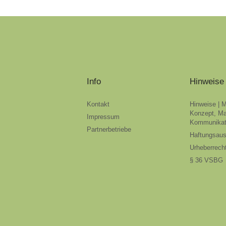
Info
Hinweise
Kontakt
Hinweise | 
Konzept, Ma
Impressum
Kommunikat
Partnerbetriebe
Haftungsau
Urheberrech
§ 36 VSBG