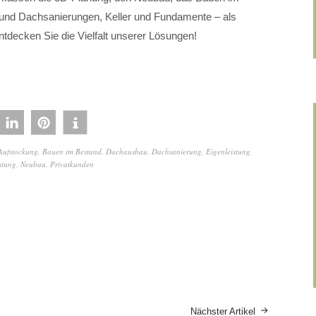
und Dachsanierungen, Keller und Fundamente – als
ntdecken Sie die Vielfalt unserer Lösungen!
Aufstockung
,
Bauen im Bestand
,
Dachausbau
,
Dachsanierung
,
Eigenleistung
,
stung
,
Neubau
,
Privatkunden
Nächster Artikel