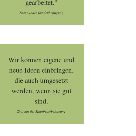
gearbeitet."
Zitat aus der Kundenbefragung
Wir können eigene und
neue Ideen einbringen,
die auch umgesetzt
werden, wenn sie gut
sind.
Zitat aus der Mitarbeiterbefragung