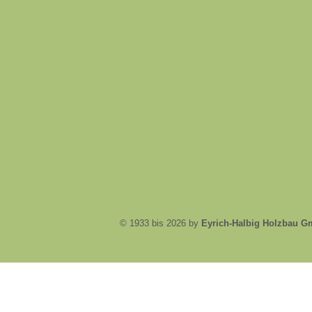
© 1933 bis 2026 by
Eyrich-Halbig Holzbau 