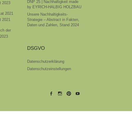
DNP 25 | Nachhaltigkeit made
t 2023
by EYRICH-HALBIG HOLZBAU
ikat 2021
Unsere Nachhaltigkeits-
t 2021
Strategie – Abstract in Fakten,
Daten und Zahlen, Stand 2024
ich der
 2023
DSGVO
Datenschutzerklärung
Datenschutzeinstellungen
EYRICH-
EYRICH-
EYRICH-
EYRICH-
HALBIG
HALBIG
HALBIG
HALBIG
HOLZBAU
HOLZBAU
HOLZBAU
HOLZBAU
@
@
@
@
Facebook
Instagram
Pinterest
Youtube