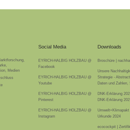
Social Media
Downloads
Marktforschung,
EYRICH-HALBIG HOLZBAU @
Broschüre | nachha
rke,
Facebook
ion, Medien
Unsere Nachhaltigk
EYRICH-HALBIG HOLZBAU @
Strategie - Abstrac
sschluss
Youtube
Daten und Zahlen,
te
EYRICH-HALBIG HOLZBAU @
DNK-Erklärung 202
Pinterest
DNK-Erklärung 202
EYRICH-HALBIG HOLZBAU @
Umwelt+Klimapakt 
Instagram
Urkunde 2024
ecocockpit | Zertif