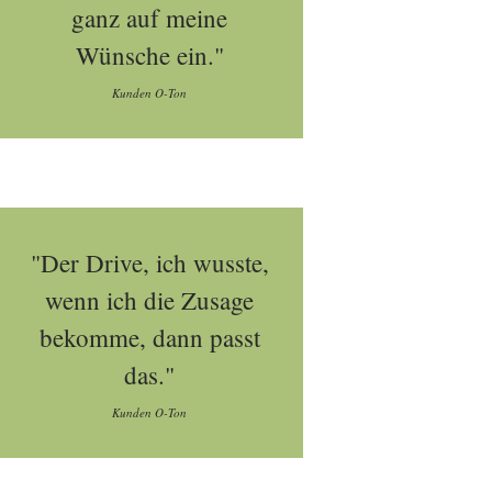
ganz auf meine
Wünsche ein."
Kunden O-Ton
"Der Drive, ich wusste,
wenn ich die Zusage
bekomme, dann passt
das."
Kunden O-Ton