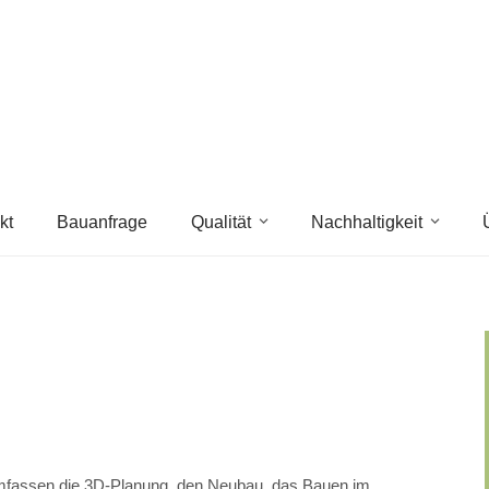
kt
Bauanfrage
Qualität
Nachhaltigkeit
umfassen die 3D-Planung, den Neubau, das Bauen im