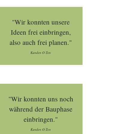
"Wir konnten unsere
Ideen frei einbringen,
also auch frei planen."
Kunden O-Ton
"Wir konnten uns noch
während der Bauphase
einbringen."
Kunden O-Ton