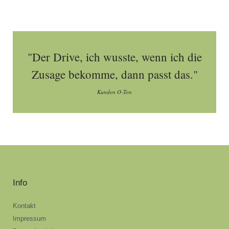
"Der Drive, ich wusste, wenn ich die
Zusage bekomme, dann passt das."
Kunden O-Ton
Info
Kontakt
Impressum