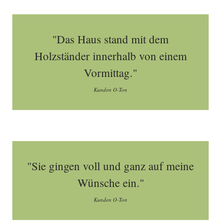
"Das Haus stand mit dem
Holzständer innerhalb von einem
Vormittag."
Kunden O-Ton
"Sie gingen voll und ganz auf meine
Wünsche ein."
Kunden O-Ton