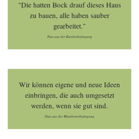
"Die hatten Bock drauf dieses Haus
zu bauen, alle haben sauber
gearbeitet."
Zitat aus der Kundenbefragung
Wir können eigene und neue Ideen
einbringen, die auch umgesetzt
werden, wenn sie gut sind.
Zitat aus der Mitarbeiterbefragung