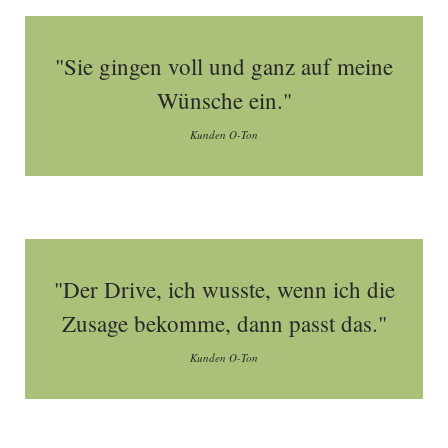
"Sie gingen voll und ganz auf meine
Wünsche ein."
Kunden O-Ton
"Der Drive, ich wusste, wenn ich die
Zusage bekomme, dann passt das."
Kunden O-Ton