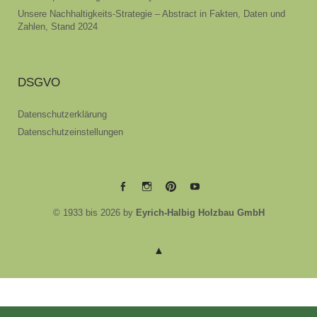
Unsere Nachhaltigkeits-Strategie – Abstract in Fakten, Daten und
Zahlen, Stand 2024
DSGVO
Datenschutzerklärung
Datenschutzeinstellungen
EYRICH-
EYRICH-
EYRICH-
EYRICH-
© 1933 bis 2026 by
Eyrich-Halbig Holzbau GmbH
HALBIG
HALBIG
HALBIG
HALBIG
HOLZBAU
HOLZBAU
HOLZBAU
HOLZBAU
@
@
@
@
Facebook
Instagram
Pinterest
Youtube