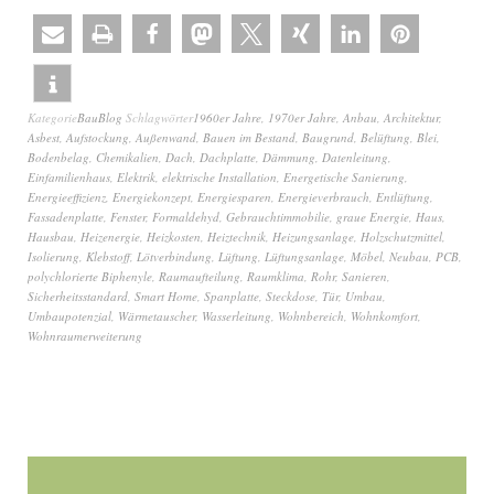
Kategorie
BauBlog
Schlagwörter
1960er Jahre
,
1970er Jahre
,
Anbau
,
Architektur
,
Asbest
,
Aufstockung
,
Außenwand
,
Bauen im Bestand
,
Baugrund
,
Belüftung
,
Blei
,
Bodenbelag
,
Chemikalien
,
Dach
,
Dachplatte
,
Dämmung
,
Datenleitung
,
Einfamilienhaus
,
Elektrik
,
elektrische Installation
,
Energetische Sanierung
,
Energieeffizienz
,
Energiekonzept
,
Energiesparen
,
Energieverbrauch
,
Entlüftung
,
Fassadenplatte
,
Fenster
,
Formaldehyd
,
Gebrauchtimmobilie
,
graue Energie
,
Haus
,
Hausbau
,
Heizenergie
,
Heizkosten
,
Heiztechnik
,
Heizungsanlage
,
Holzschutzmittel
,
Isolierung
,
Klebstoff
,
Lötverbindung
,
Lüftung
,
Lüftungsanlage
,
Möbel
,
Neubau
,
PCB
,
polychlorierte Biphenyle
,
Raumaufteilung
,
Raumklima
,
Rohr
,
Sanieren
,
Sicherheitsstandard
,
Smart Home
,
Spanplatte
,
Steckdose
,
Tür
,
Umbau
,
Umbaupotenzial
,
Wärmetauscher
,
Wasserleitung
,
Wohnbereich
,
Wohnkomfort
,
Wohnraumerweiterung