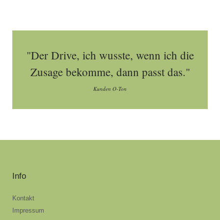
"Der Drive, ich wusste, wenn ich die
Zusage bekomme, dann passt das."
Kunden O-Ton
Info
Kontakt
Impressum