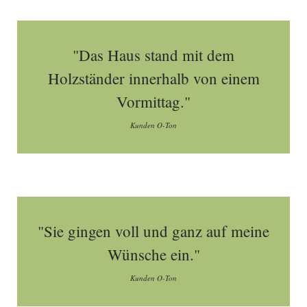
"Das Haus stand mit dem
Holzständer innerhalb von einem
Vormittag."
Kunden O-Ton
"Sie gingen voll und ganz auf meine
Wünsche ein."
Kunden O-Ton