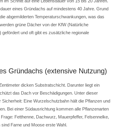
 im Schnitt auf eine Lebensdauer von 15 bis 20 Jahren.
nsdauer eines Gründachs auf mindestens 40 Jahre. Grund
nd die abgemilderten Temperaturschwankungen, was das
werden grüne Dächer von der KfW (Natürliche
efördert und oft gibt es zusätzliche regionale
nes Gründachs (extensive Nutzung)
entimeter dicken Substratschicht. Darunter liegt ein
schützt das Dach vor Beschädigungen. Unter dieser
r Sicherheit: Eine Wurzelschutzbahn hält die Pflanzen und
en. Bei einer Südausrichtung kommen alle Pflanzenarten
Frage: Fetthenne, Dachwurz, Mauerpfeffer, Felsennelke,
 sind Farne und Moose erste Wahl.