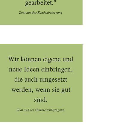
gearbeitet."
Zitat aus der Kundenbefragung
Wir können eigene und
neue Ideen einbringen,
die auch umgesetzt
werden, wenn sie gut
sind.
Zitat aus der Mitarbeiterbefragung