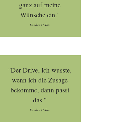
ganz auf meine
Wünsche ein."
Kunden O-Ton
"Der Drive, ich wusste,
wenn ich die Zusage
bekomme, dann passt
das."
Kunden O-Ton