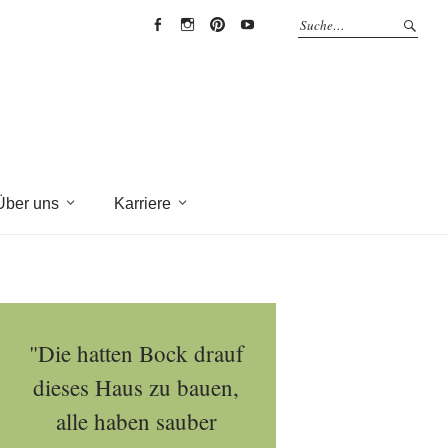
EYRICH-
EYRICH-
EYRICH-
EYRICH-
HALBIG
HALBIG
HALBIG
HALBIG
HOLZBAU
HOLZBAU
HOLZBAU
HOLZBAU
@
@
@
@
Facebook
Instagram
Pinterest
Youtube
Über uns
Karriere
"Die hatten Bock drauf
dieses Haus zu bauen,
alle haben sauber