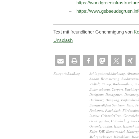
https://worldgreeninfrastructur
https://www.gebaeudegruen.inf
Text mit freundlicher Genehmigung von
Ko
Unsplash
Kategorie
BauBlog
Schlagwörter
Abdichtung
,
Abwasse
Anbau
,
Bewässerung
,
Biodiversitä
Vielfalt
,
Biotop
,
Bodenaufbau
,
Bo
Bodensubstrat
,
Carport
,
Dachbeg
Dachform
,
Dachgarten
,
Dachneig
Dachwurz
,
Düngung
,
Einfamilien
Energieeffizient Sanieren
,
Farn
,
Fe
Fetthenne
,
Flachdach
,
Fördermitte
Institut
,
GebäudeGrün
,
Gewerbeb
Gewürzgarten
,
Gründach
,
grünes
Gummigranulat
,
Hitze
,
Hitzeschutz
Käfer
,
KfW
,
Klimawandel
,
Mauerpfe
Mehrgeschosser
,
Mikroklima
,
Moo