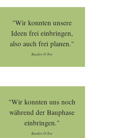
"Wir konnten unsere
Ideen frei einbringen,
also auch frei planen."
Kunden O-Ton
"Wir konnten uns noch
während der Bauphase
einbringen."
Kunden O-Ton