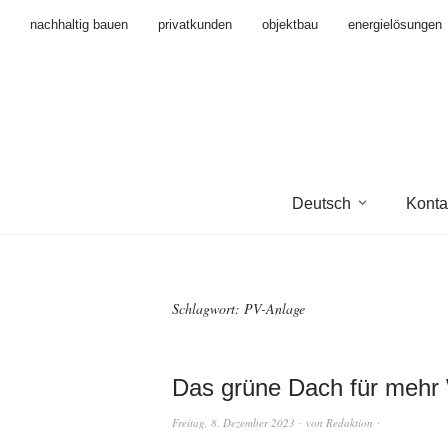
nachhaltig bauen
privatkunden
objektbau
energielösungen
Deutsch
Konta
Schlagwort:
PV-Anlage
Das grüne Dach für mehr 
Freitag, 8. Dezember 2023
von
Redaktion