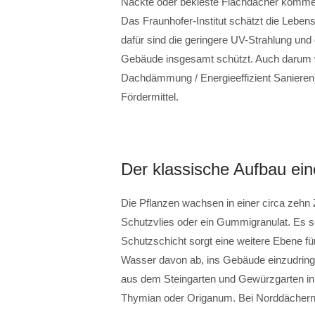
Nackte oder bekieste Flachdächer kommen
Das Fraunhofer-Institut schätzt die Lebe
dafür sind die geringere UV-Strahlung u
Gebäude insgesamt schützt. Auch darum 
Dachdämmung / Energieeffizient Sanieren) g
Fördermittel.
Der klassische Aufbau ei
Die Pflanzen wachsen in einer circa zehn Z
Schutzvlies oder ein Gummigranulat. Es 
Schutzschicht sorgt eine weitere Ebene fü
Wasser davon ab, ins Gebäude einzudring
aus dem Steingarten und Gewürzgarten in 
Thymian oder Origanum. Bei Norddächern