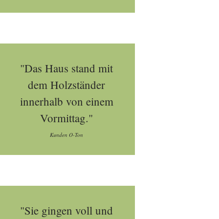
"Das Haus stand mit
dem Holzständer
innerhalb von einem
Vormittag."
Kunden O-Ton
"Sie gingen voll und