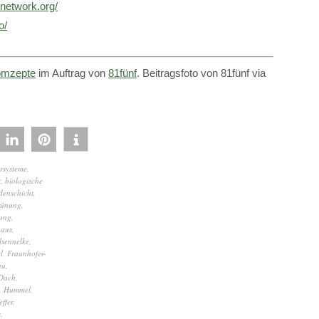
enetwork.org/
o/
mzepte
im Auftrag von
81fünf
. Beitragsfoto von 81fünf via
rsysteme
,
t
,
biologische
denschicht
,
rünung
,
ung
,
haus
,
lsennelke
,
l
,
Fraunhofer-
au
,
 Dach
,
,
Hummel
,
ffer
,
s
,