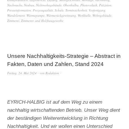
Nachwuchs
,
Neubau
,
Nichtwohngebäude
,
Oberthulba
,
Photovoltaik
,
Präzision
,
Presseinformation
,
Prozessqualität
,
Schule
,
Terminsicherheit
,
Vorfertigung
,
Wandelement
,
Wärmepumpe
,
Wärmerückgewinnung
,
Werkhalle
,
Wohngebäude
,
Zimmerei
,
Zimmerer- und Holzbaugewerbe
Unsere Nachhaltigkeits-Strategie – Abstract in
Fakten, Daten und Zahlen, Stand 2024
Freitag, 24. Mai 2024
von
Redaktion
EYRICH-HALBIG ist auf dem Weg zu einem
nachhaltig wirtschaftenden Betrieb. Unser Weg dient
der beständigen Weiterentwicklung in Richtung
Nachhaltigkeit. Und wir wollen einen Unterschied