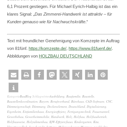
6,1 Prozent gestiegen. Für Michael Eyrich-Halbig ist das ein
klares Signal: „
Das Zimmerei-Handwerk ist attraktiv – für
Kunden genauso wie für Nachwuchskräfte
.“
Text mit freundlicher Genehmigung von Komzepte im Auftrag
von 81fünf.
https://komzepte.de/
,
https://www.81fuenf.de/
.
Abbildungen von
HOLZBAU DEUTSCHLAND
Kategorie
BauBlog
Schlagwörter
Ausbildung
,
Baufamilie
,
Baustelle
,
Baustellenkoordination
,
Bayern
,
Berufsverband
,
Bürohaus
,
CAD-Software
,
CNC
,
Dämmeigenschaft
,
Dämmung
,
Deckenelement
,
Deutschland
,
Digitalisierung
,
Eigenheim
,
Einfamilienhaus
,
Energieeffizienz
,
Fertigungstechnik
,
Frauenanteil
,
Gewerbebau
,
Gewerbeimmobilie
,
Handwerk
,
Holz
,
Holzbau
,
Holzbaubetrieb
,
Holzbauweise
,
Holzrahmenbau
,
KfW-Effizienzhaus
,
Kindergarten
,
Kita
,
klimafreundlich
,
Lagebericht
,
Lüftung
,
Mehrgeschosser
,
Montage
,
nachhaltig
,