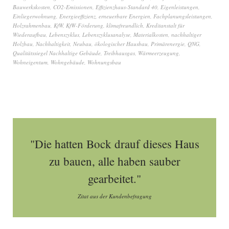
Bauwerkskosten
,
CO2-Emissionen
,
Effizienzhaus-Standard 40
,
Eigenleistungen
,
Einliegerwohnung
,
Energieeffizienz
,
erneuerbare Energien
,
Fachplanungsleistungen
,
Holzrahmenbau
,
KfW
,
KfW-Förderung
,
klimafreundlich
,
Kreditanstalt für
Wiederaufbau
,
Lebenszyklus
,
Lebenszyklusanalyse
,
Materialkosten
,
nachhaltiger
Holzbau
,
Nachhaltigkeit
,
Neubau
,
ökologischer Hausbau
,
Primärenergie
,
QNG
,
Qualitätssiegel Nachhaltige Gebäude
,
Treibhausgas
,
Wärmeerzeugung
,
Wohneigentum
,
Wohngebäude
,
Wohnungsbau
"Die hatten Bock drauf dieses Haus
zu bauen, alle haben sauber
gearbeitet."
Zitat aus der Kundenbefragung