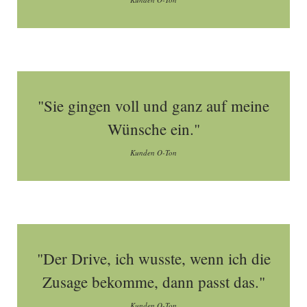
"Sie gingen voll und ganz auf meine
Wünsche ein."
Kunden O-Ton
"Der Drive, ich wusste, wenn ich die
Zusage bekomme, dann passt das."
Kunden O-Ton