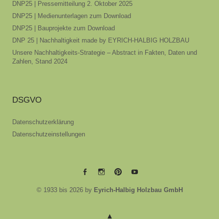
DNP25 | Pressemitteilung 2. Oktober 2025
DNP25 | Medienunterlagen zum Download
DNP25 | Bauprojekte zum Download
DNP 25 | Nachhaltigkeit made by EYRICH-HALBIG HOLZBAU
Unsere Nachhaltigkeits-Strategie – Abstract in Fakten, Daten und
Zahlen, Stand 2024
DSGVO
Datenschutzerklärung
Datenschutzeinstellungen
EYRICH-
EYRICH-
EYRICH-
EYRICH-
© 1933 bis 2026 by
Eyrich-Halbig Holzbau GmbH
HALBIG
HALBIG
HALBIG
HALBIG
HOLZBAU
HOLZBAU
HOLZBAU
HOLZBAU
@
@
@
@