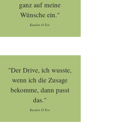
ganz auf meine
Wünsche ein."
Kunden O-Ton
"Der Drive, ich wusste,
wenn ich die Zusage
bekomme, dann passt
das."
Kunden O-Ton