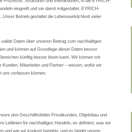
lle Prozesse, Strukturen und Interaktionen, in die EYRICH-
eln eingreift und sie damit mitgestaltet. EYRICH-
 Unser Betrieb gestaltet die Lebenswirklichkeit vieler
valide Daten über unseren Beitrag zum nachhaltigen
ation und können auf Grundlage dieser Daten besser
ereichen künftig besser lösen kann. Wir können mit
 Kunden, Mitarbeiter und Partner – wissen, wofür wir
ei uns verlassen können.
nsere drei Geschäftsfelder Privatkunden, Objektbau und
 Leitlinien für nachhaltiges Handeln, es definiert, was wir
n und wie wir konkret handeln, und es bindet unsere