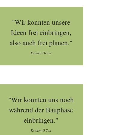
"Wir konnten unsere
Ideen frei einbringen,
also auch frei planen."
Kunden O-Ton
"Wir konnten uns noch
während der Bauphase
einbringen."
Kunden O-Ton