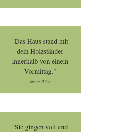
"Das Haus stand mit
dem Holzständer
innerhalb von einem
Vormittag."
Kunden O-Ton
"Sie gingen voll und