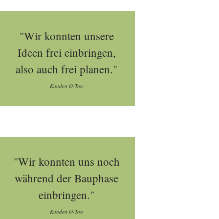
"Wir konnten unsere
Ideen frei einbringen,
also auch frei planen."
Kunden O-Ton
"Wir konnten uns noch
während der Bauphase
einbringen."
Kunden O-Ton