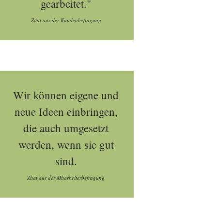
gearbeitet."
Zitat aus der Kundenbefragung
Wir können eigene und
neue Ideen einbringen,
die auch umgesetzt
werden, wenn sie gut
sind.
Zitat aus der Mitarbeiterbefragung