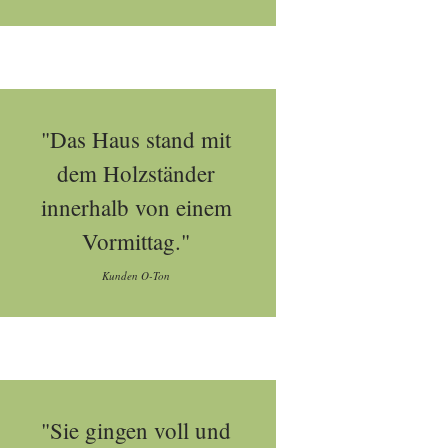
"Das Haus stand mit
dem Holzständer
innerhalb von einem
Vormittag."
Kunden O-Ton
"Sie gingen voll und