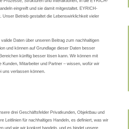
lle Prozesse, Strukturen und Interaktionen, in die EYRICH-
eln eingreift und sie damit mitgestaltet. EYRICH-
 Unser Betrieb gestaltet die Lebenswirklichkeit vieler
valide Daten über unseren Beitrag zum nachhaltigen
ation und können auf Grundlage dieser Daten besser
ereichen künftig besser lösen kann. Wir können mit
 Kunden, Mitarbeiter und Partner – wissen, wofür wir
ei uns verlassen können.
nsere drei Geschäftsfelder Privatkunden, Objektbau und
 Leitlinien für nachhaltiges Handeln, es definiert, was wir
n und wie wir konkret handeln, und es bindet unsere