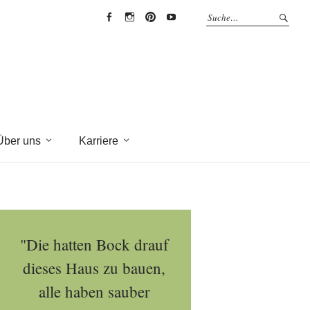
EYRICH-
EYRICH-
EYRICH-
EYRICH-
HALBIG
HALBIG
HALBIG
HALBIG
HOLZBAU
HOLZBAU
HOLZBAU
HOLZBAU
@
@
@
@
Facebook
Instagram
Pinterest
Youtube
Über uns
Karriere
"Die hatten Bock drauf
dieses Haus zu bauen,
alle haben sauber