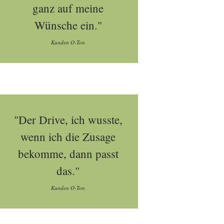
ganz auf meine
Wünsche ein."
Kunden O-Ton
"Der Drive, ich wusste,
wenn ich die Zusage
bekomme, dann passt
das."
Kunden O-Ton