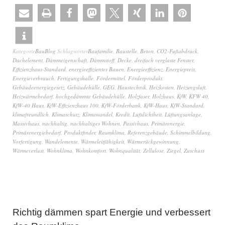
Kategorie
BauBlog
Schlagwörter
Baufamilie
,
Baustelle
,
Beton
,
CO2-Fußabdruck
,
Dachelement
,
Dämmeigenschaft
,
Dämmstoff
,
Decke
,
dreifach verglaste Fenster
,
Effizienzhaus-Standard
,
energieeffizientes Bauen
,
Energieeffizienz
,
Energiepreis
,
Energieverbrauch
,
Fertigungshalle
,
Fördermittel
,
Förderprodukt
,
Gebäudeenergiegesetz
,
Gebäudehülle
,
GEG
,
Haustechnik
,
Heizkosten
,
Heizungsluft
,
Heizwärmebedarf
,
hochgedämmte Gebäudehülle
,
Holzfaser
,
Holzhaus
,
KfW
,
KFW 40
,
KfW-40 Haus
,
KfW-Effizienzhaus 100
,
KfW-Förderbank
,
KfW-Haus
,
KfW-Standard
,
klimafreundlich
,
Klimaschutz
,
Klimawandel
,
Kredit
,
Luftdichtheit
,
Lüftungsanlage
,
Massivhaus
,
nachhaltig
,
nachhaltiges Wohnen
,
Passivhaus
,
Primärenergie
,
Primärenergiebedarf
,
Produktfinder
,
Raumklima
,
Referenzgebäude
,
Schimmelbildung
,
Vorfertigung
,
Wandelemente
,
Wärmeleitfähigkeit
,
Wärmerückgewinnung
,
Wärmeverlust
,
Wohnklima
,
Wohnkomfort
,
Wohnqualität
,
Zellulose
,
Ziegel
,
Zuschuss
Richtig dämmen spart Energie und verbessert