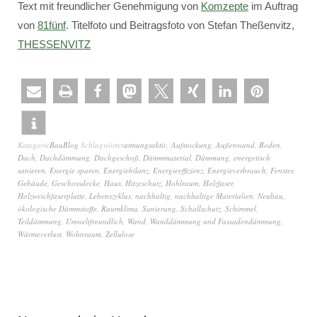
Text mit freundlicher Genehmigung von
Komzepte
im Auftrag
von
81fünf
. Titelfoto und Beitragsfoto von Stefan Theßenvitz,
THESSENVITZ
Kategorie
BauBlog
Schlagwörter
atmungsaktiv
,
Aufstockung
,
Außenwand
,
Boden
,
Dach
,
Dachdämmung
,
Dachgeschoß
,
Dämmmaterial
,
Dämmung
,
energetisch
sanieren
,
Energie sparen
,
Energiebilanz
,
Energieeffizienz
,
Energieverbrauch
,
Fenster
,
Gebäude
,
Geschossdecke
,
Haus
,
Hitzeschutz
,
Hohlraum
,
Holzfaser
,
Holzweichfaserplatte
,
Lebenszyklus
,
nachhaltig
,
nachhaltige Materialien
,
Neubau
,
ökologische Dämmstoffe
,
Raumklima
,
Sanierung
,
Schallschutz
,
Schimmel
,
Teildämmung
,
Umweltfreundlich
,
Wand
,
Wanddämmung und Fassadendämmung
,
Wärmeverlust
,
Wohnraum
,
Zellulose