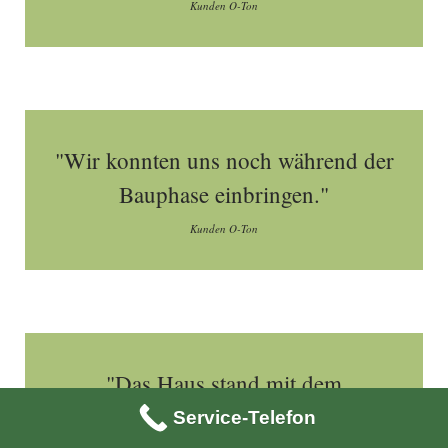
Kunden O-Ton
"Wir konnten uns noch während der
Bauphase einbringen."
Kunden O-Ton
"Das Haus stand mit dem
Holzständer innerhalb von einem
Service-Telefon