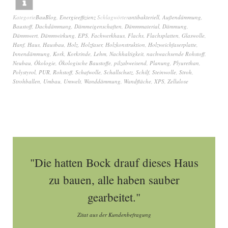
Kategorie
BauBlog
,
Energieeffizienz
Schlagwörter
antibakteriell
,
Außendämmung
,
Baustoff
,
Dachdämmung
,
Dämmeigenschaften
,
Dämmmaterial
,
Dämmung
,
Dämmwert
,
Dämmwirkung
,
EPS
,
Fachwerkhaus
,
Flachs
,
Flachsplatten
,
Glaswolle
,
Hanf
,
Haus
,
Hausbau
,
Holz
,
Holzfaser
,
Holzkonstruktion
,
Holzweichfaserplatte
,
Innendämmung
,
Kork
,
Korkrinde
,
Lehm
,
Nachhaltigkeit
,
nachwachsende Rohstoff
,
Neubau
,
Ökologie
,
Ökologische Baustoffe
,
pilzabweisend
,
Planung
,
Plyurethan
,
Polystyrol
,
PUR
,
Rohstoff
,
Schafwolle
,
Schallschutz
,
Schilf
,
Steinwolle
,
Stroh
,
Strohballen
,
Umbau
,
Umwelt
,
Wanddämmung
,
Wandfläche
,
XPS
,
Zellulose
"Die hatten Bock drauf dieses Haus
zu bauen, alle haben sauber
gearbeitet."
Zitat aus der Kundenbefragung