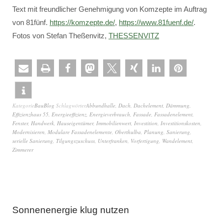
Text mit freundlicher Genehmigung von Komzepte im Auftrag
von 81fünf.
https://komzepte.de/
,
https://www.81fuenf.de/
.
Fotos von Stefan Theßenvitz,
THESSENVITZ
Kategorie
BauBlog
Schlagwörter
Abbundhalle
,
Dach
,
Dachelement
,
Dämmung
,
Effizienzhaus 55
,
Energieeffizienz
,
Energieverbrauch
,
Fassade
,
Fassadenelement
,
Fenster
,
Handwerk
,
Hauseigentümer
,
Immobilienwert
,
Investition
,
Investitionskosten
,
Modernisieren
,
Modulare Fassadenelemente
,
Oberthulba
,
Planung
,
Sanierung
,
serielle Sanierung
,
Tilgungszuschuss
,
Unterfranken
,
Vorfertigung
,
Wandelement
,
Zimmerer
Sonnenenergie klug nutzen