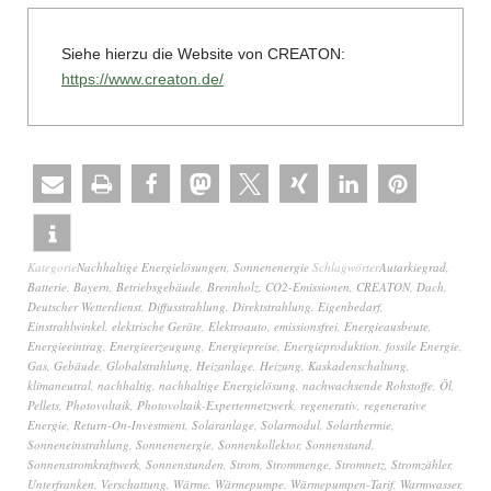
Siehe hierzu die Website von CREATON:
https://www.creaton.de/
Kategorie
Nachhaltige Energielösungen
,
Sonnenenergie
Schlagwörter
Autarkiegrad
,
Batterie
,
Bayern
,
Betriebsgebäude
,
Brennholz
,
CO2-Emissionen
,
CREATON
,
Dach
,
Deutscher Wetterdienst
,
Diffusstrahlung
,
Direktstrahlung
,
Eigenbedarf
,
Einstrahlwinkel
,
elektrische Geräte
,
Elektroauto
,
emissionsfrei
,
Energieausbeute
,
Energieeintrag
,
Energieerzeugung
,
Energiepreise
,
Energieproduktion
,
fossile Energie
,
Gas
,
Gebäude
,
Globalstrahlung
,
Heizanlage
,
Heizung
,
Kaskadenschaltung
,
klimaneutral
,
nachhaltig
,
nachhaltige Energielösung
,
nachwachsende Rohstoffe
,
Öl
,
Pellets
,
Photovoltaik
,
Photovoltaik-Expertennetzwerk
,
regenerativ
,
regenerative
Energie
,
Return-On-Investment
,
Solaranlage
,
Solarmodul
,
Solarthermie
,
Sonneneinstrahlung
,
Sonnenenergie
,
Sonnenkollektor
,
Sonnenstand
,
Sonnenstromkraftwerk
,
Sonnenstunden
,
Strom
,
Strommenge
,
Stromnetz
,
Stromzähler
,
Unterfranken
,
Verschattung
,
Wärme
,
Wärmepumpe
,
Wärmepumpen-Tarif
,
Warmwasser
,