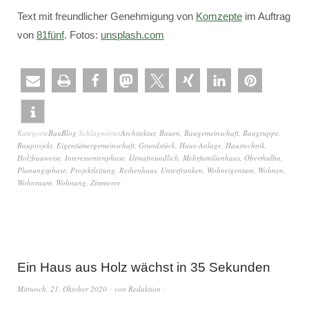
Text mit freundlicher Genehmigung von
Komzepte
im Auftrag
von
81fünf
. Fotos:
unsplash.com
Kategorie
BauBlog
Schlagwörter
Architektur
,
Bauen
,
Baugemeinschaft
,
Baugruppe
,
Bauprojekt
,
Eigentümergemeinschaft
,
Grundstück
,
Haus-Anlage
,
Haustechnik
,
Holzbauweise
,
Interessentenphase
,
klimafreundlich
,
Mehrfamilienhaus
,
Oberthulba
,
Planungsphase
,
Projektleitung
,
Reihenhaus
,
Unterfranken
,
Wohneigentum
,
Wohnen
,
Wohnraum
,
Wohnung
,
Zimmerer
Ein Haus aus Holz wächst in 35 Sekunden
Mittwoch, 21. Oktober 2020
von
Redaktion