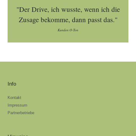
"Der Drive, ich wusste, wenn ich die
Zusage bekomme, dann passt das."
Kunden O-Ton
Info
Kontakt
Impressum
Partnerbetriebe