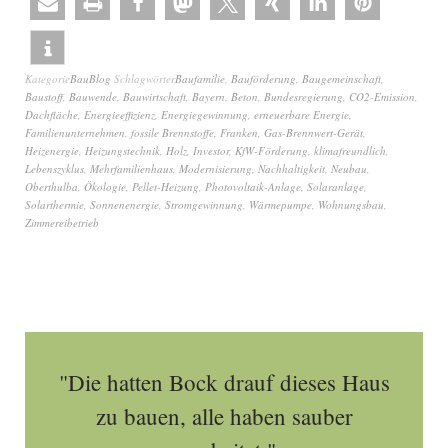
Kategorie
BauBlog
Schlagwörter
Baufamilie
,
Bauförderung
,
Baugemeinschaft
,
Baustoff
,
Bauwende
,
Bauwirtschaft
,
Bayern
,
Beton
,
Bundesregierung
,
CO2-Emission
,
Dachfläche
,
Energieeffizienz
,
Energiegewinnung
,
erneuerbare Energie
,
Familienunternehmen
,
fossile Brennstoffe
,
Franken
,
Gas-Brennwert-Gerät
,
Heizenergie
,
Heizungstechnik
,
Holz
,
Investor
,
KfW-Förderung
,
klimafreundlich
,
Lebenszyklus
,
Mehrfamilienhaus
,
Modernisierung
,
Nachhaltigkeit
,
Neubau
,
Oberthulba
,
Ökologie
,
Pellet-Heizung
,
Photovoltaik-Anlage
,
Solaranlage
,
Solarthermie
,
Sonnenenergie
,
Stromgewinnung
,
Wärmepumpe
,
Wohnungsbau
,
Zimmereibetrieb
"Die hatten Bock drauf dieses Haus
zu bauen, alle haben sauber