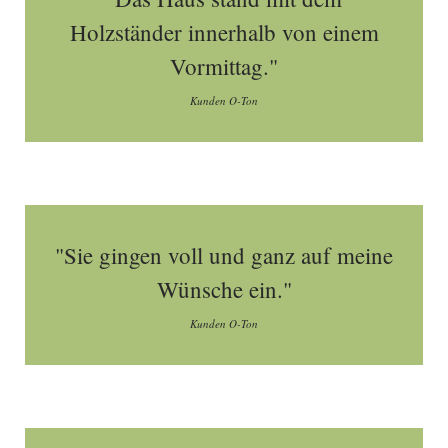
Holzständer innerhalb von einem
Vormittag."
Kunden O-Ton
"Sie gingen voll und ganz auf meine
Wünsche ein."
Kunden O-Ton