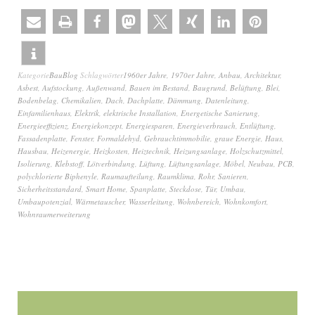
Kategorie
BauBlog
Schlagwörter
1960er Jahre
,
1970er Jahre
,
Anbau
,
Architektur
,
Asbest
,
Aufstockung
,
Außenwand
,
Bauen im Bestand
,
Baugrund
,
Belüftung
,
Blei
,
Bodenbelag
,
Chemikalien
,
Dach
,
Dachplatte
,
Dämmung
,
Datenleitung
,
Einfamilienhaus
,
Elektrik
,
elektrische Installation
,
Energetische Sanierung
,
Energieeffizienz
,
Energiekonzept
,
Energiesparen
,
Energieverbrauch
,
Entlüftung
,
Fassadenplatte
,
Fenster
,
Formaldehyd
,
Gebrauchtimmobilie
,
graue Energie
,
Haus
,
Hausbau
,
Heizenergie
,
Heizkosten
,
Heiztechnik
,
Heizungsanlage
,
Holzschutzmittel
,
Isolierung
,
Klebstoff
,
Lötverbindung
,
Lüftung
,
Lüftungsanlage
,
Möbel
,
Neubau
,
PCB
,
polychlorierte Biphenyle
,
Raumaufteilung
,
Raumklima
,
Rohr
,
Sanieren
,
Sicherheitsstandard
,
Smart Home
,
Spanplatte
,
Steckdose
,
Tür
,
Umbau
,
Umbaupotenzial
,
Wärmetauscher
,
Wasserleitung
,
Wohnbereich
,
Wohnkomfort
,
Wohnraumerweiterung