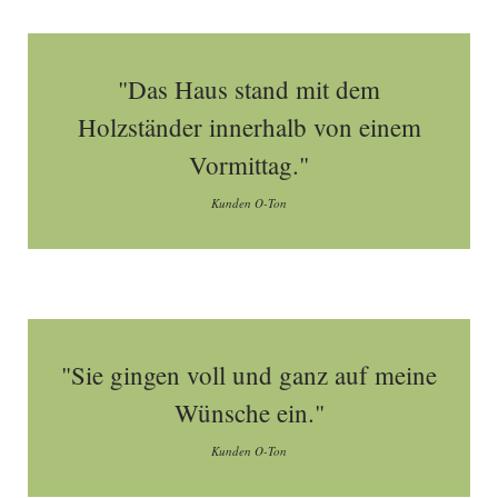
"Das Haus stand mit dem
Holzständer innerhalb von einem
Vormittag."
Kunden O-Ton
"Sie gingen voll und ganz auf meine
Wünsche ein."
Kunden O-Ton