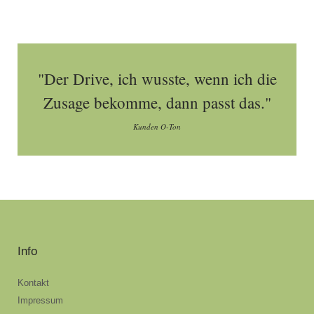
"Der Drive, ich wusste, wenn ich die
Zusage bekomme, dann passt das."
Kunden O-Ton
Info
Kontakt
Impressum