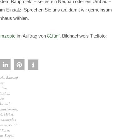
i jedem Bauprojekt – sei es ein Neubau oder ein Umbau –
um Einsatz. Sprechen Sie uns an, damit wir gemeinsam
aumhaus wählen.
mzepte
im Auftrag von
81fünf
. Bildnachweis Titelfoto:
ekt
,
Baustoff-
lag
,
alien
,
nstitut
,
est
heitlich
bauelemente
,
ck
,
Möbel
,
,
natureplus
,
bauen
,
PEFC
,
 Forest
rm
,
Siegel
,