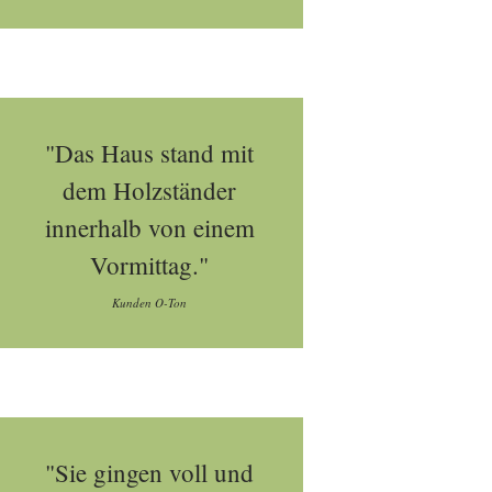
"Das Haus stand mit
dem Holzständer
innerhalb von einem
Vormittag."
Kunden O-Ton
"Sie gingen voll und