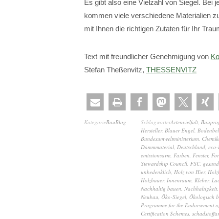
Es gibt also eine Vielzahl von Siegel. Be
kommen viele verschiedene Materialien z
mit Ihnen die richtigen Zutaten für Ihr Tr
Text mit freundlicher Genehmigung von
Ko
Stefan Theßenvitz,
THESSENVITZ
Kategorie
BauBlog
Schlagwörter
Artenvielfalt
,
Bauproj
Hersteller
,
Blauer Engel
,
Bodenbe
Bundesumweltministerium
,
Chemik
Dämmmaterial
,
Deutschland
,
eco-I
emissionsarm
,
Farben
,
Fenster
,
For
Stewardship Council
,
FSC
,
gesund
unbedenklich
,
Holz von Hier
,
Holz
Holzbauer
,
Innenraum
,
Kleber
,
La
Nachhaltig bauen
,
Nachhaltigkeit
Neubau
,
Öko-Siegel
,
Ökologisch 
Programme for the Endorsement of
Certification Schemes
,
schadstoffa