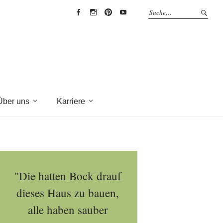
EYRICH-
EYRICH-
EYRICH-
EYRICH-
HALBIG
HALBIG
HALBIG
HALBIG
HOLZBAU
HOLZBAU
HOLZBAU
HOLZBAU
@
@
@
@
Facebook
Instagram
Pinterest
Youtube
Über uns
Karriere
"Die hatten Bock drauf
dieses Haus zu bauen,
alle haben sauber