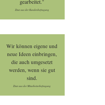
gearbeitet."
Zitat aus der Kundenbefragung
Wir können eigene und
neue Ideen einbringen,
die auch umgesetzt
werden, wenn sie gut
sind.
Zitat aus der Mitarbeiterbefragung