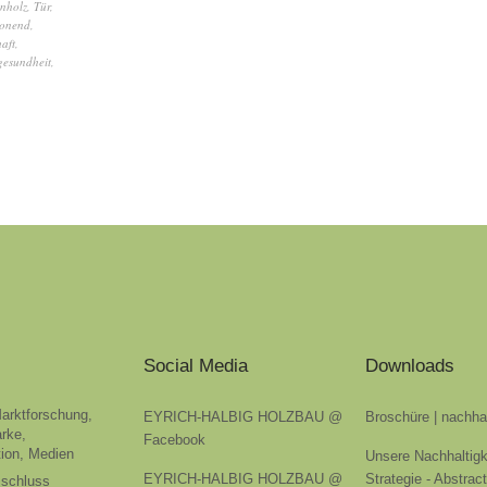
nholz
,
Tür
,
honend
,
aft
,
esundheit
,
Social Media
Downloads
Marktforschung,
EYRICH-HALBIG HOLZBAU @
Broschüre | nachha
rke,
Facebook
ion, Medien
Unsere Nachhaltigk
EYRICH-HALBIG HOLZBAU @
Strategie - Abstrac
sschluss