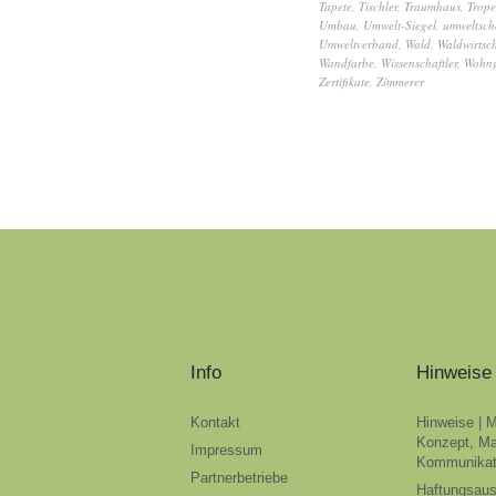
Tapete
,
Tischler
,
Traumhaus
,
Trope
Umbau
,
Umwelt-Siegel
,
umweltsc
Umweltverband
,
Wald
,
Waldwirtsch
Wandfarbe
,
Wissenschaftler
,
Wohng
Zertifikate
,
Zimmerer
Info
Hinweise
Kontakt
Hinweise | 
Konzept, Ma
Impressum
Kommunikat
Partnerbetriebe
Haftungsau