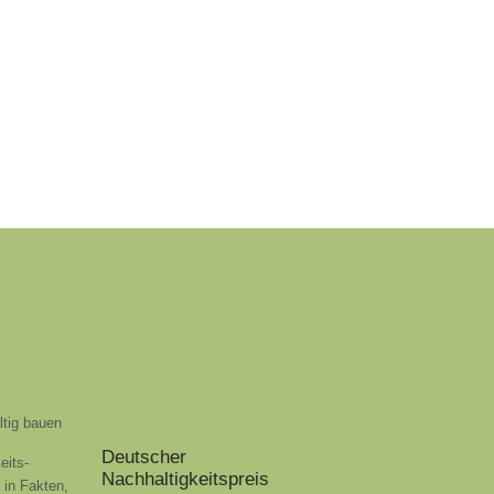
ltig bauen
Deutscher
eits-
Nachhaltigkeitspreis
t in Fakten,