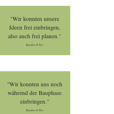
"Wir konnten unsere
Ideen frei einbringen,
also auch frei planen."
Kunden O-Ton
"Wir konnten uns noch
während der Bauphase
einbringen."
Kunden O-Ton