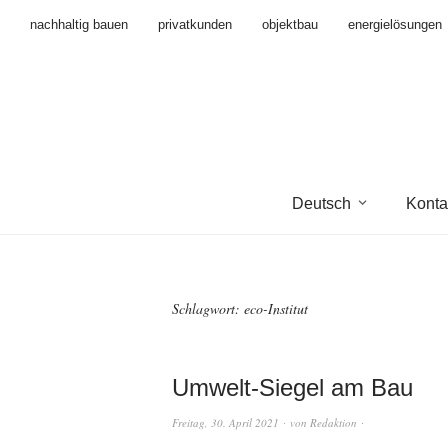
nachhaltig bauen
privatkunden
objektbau
energielösungen
Deutsch
Konta
Schlagwort:
eco-Institut
Umwelt-Siegel am Bau
Freitag, 30. April 2021
von
Redaktion