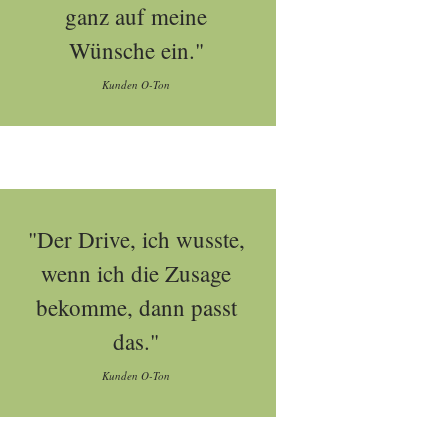
ganz auf meine
Wünsche ein."
Kunden O-Ton
"Der Drive, ich wusste,
wenn ich die Zusage
bekomme, dann passt
das."
Kunden O-Ton