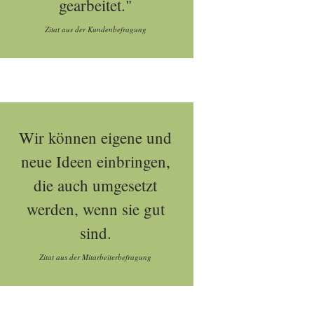
gearbeitet."
Zitat aus der Kundenbefragung
Wir können eigene und
neue Ideen einbringen,
die auch umgesetzt
werden, wenn sie gut
sind.
Zitat aus der Mitarbeiterbefragung