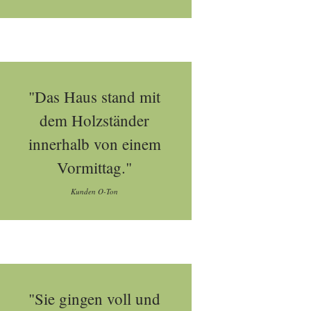
"Das Haus stand mit
dem Holzständer
innerhalb von einem
Vormittag."
Kunden O-Ton
"Sie gingen voll und