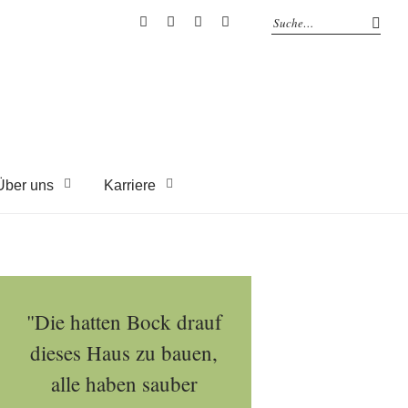
EYRICH-
EYRICH-
EYRICH-
EYRICH-
HALBIG
HALBIG
HALBIG
HALBIG
HOLZBAU
HOLZBAU
HOLZBAU
HOLZBAU
@
@
@
@
Facebook
Instagram
Pinterest
Youtube
Über uns
Karriere
"Die hatten Bock drauf
dieses Haus zu bauen,
alle haben sauber