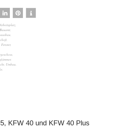
Arbeitsplatz
,
Bauamt
,
hausbau
,
schoß
,
,
Fenster
,
geschoss
,
afzimmer
,
icht
,
Umbau
,
ke
,
 55, KFW 40 und KFW 40 Plus