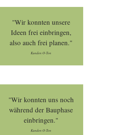
"Wir konnten unsere
Ideen frei einbringen,
also auch frei planen."
Kunden O-Ton
"Wir konnten uns noch
während der Bauphase
einbringen."
Kunden O-Ton