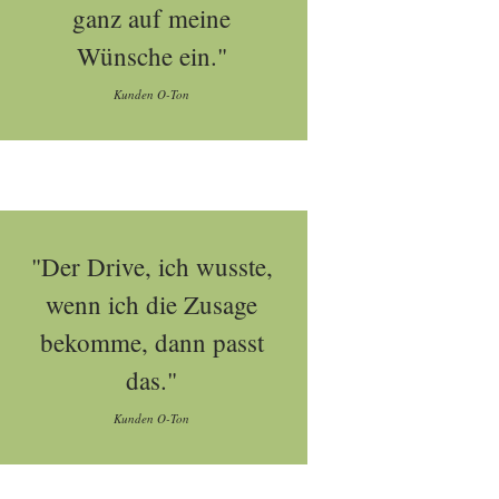
ganz auf meine
Wünsche ein."
Kunden O-Ton
"Der Drive, ich wusste,
wenn ich die Zusage
bekomme, dann passt
das."
Kunden O-Ton