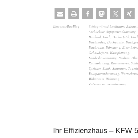
Kategorie
BauBlog
Schlagwörter
Abstellraum
,
Anbau
,
Architektur
,
Aufsparrendämmung
,
Bauland
,
Dach
,
Dach-Optik
,
Dac
Dachboden
,
Dachgaube
,
Dachge
Dachraum
,
Dämmung
,
Eigenheim
Gebäudeform
,
Hausplanung
,
Landesbauordnung
,
Neubau
,
Ober
Raumplanung
,
Raumreserve
,
Schl
Speicher
,
Statik
,
Stauraum
,
Tagesl
Vollsparrendämmung
,
Wärmebrüc
Wohnraum
,
Wohnung
,
Zwischensparrendämmung
Ihr Effizienzhaus – KFW