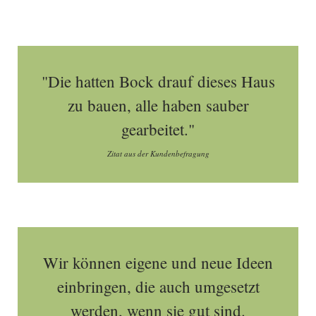
"Die hatten Bock drauf dieses Haus
zu bauen, alle haben sauber
gearbeitet."
Zitat aus der Kundenbefragung
Wir können eigene und neue Ideen
einbringen, die auch umgesetzt
werden, wenn sie gut sind.