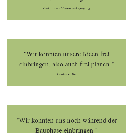
Zitat aus der Mitarbeiterbefragung
"Wir konnten unsere Ideen frei
einbringen, also auch frei planen."
Kunden O-Ton
"Wir konnten uns noch während der
Bauphase einbringen."