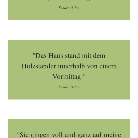
Kunden O-Ton
"Das Haus stand mit dem
Holzständer innerhalb von einem
Vormittag."
Kunden O-Ton
"Sie gingen voll und ganz auf meine