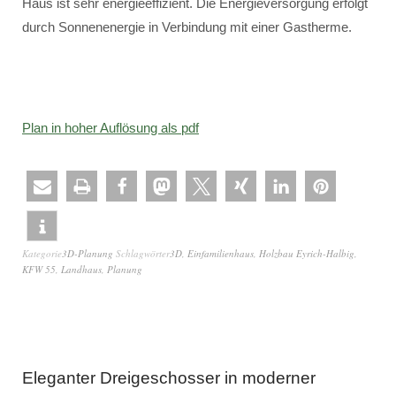
Haus ist sehr energieeffizient. Die Energieversorgung erfolgt
durch Sonnenenergie in Verbindung mit einer Gastherme.
Plan in hoher Auflösung als pdf
Kategorie
3D-Planung
Schlagwörter
3D
,
Einfamilienhaus
,
Holzbau Eyrich-Halbig
,
KFW 55
,
Landhaus
,
Planung
Eleganter Dreigeschosser in moderner