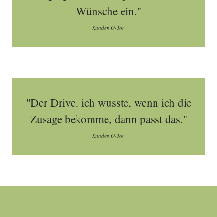
Wünsche ein."
Kunden O-Ton
"Der Drive, ich wusste, wenn ich die
Zusage bekomme, dann passt das."
Kunden O-Ton