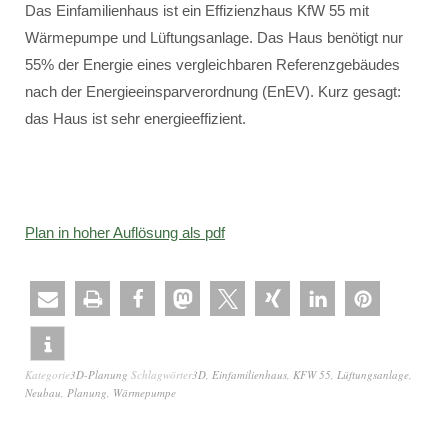
Das Einfamilienhaus ist ein Effizienzhaus KfW 55 mit
Wärmepumpe und Lüftungsanlage. Das Haus benötigt nur
55% der Energie eines vergleichbaren Referenzgebäudes
nach der Energieeinsparverordnung (EnEV). Kurz gesagt:
das Haus ist sehr energieeffizient.
Plan in hoher Auflösung als pdf
Kategorie
3D-Planung
Schlagwörter
3D
,
Einfamilienhaus
,
KFW 55
,
Lüftungsanlage
,
Neubau
,
Planung
,
Wärmepumpe