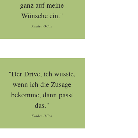
ganz auf meine
Wünsche ein."
Kunden O-Ton
"Der Drive, ich wusste,
wenn ich die Zusage
bekomme, dann passt
das."
Kunden O-Ton