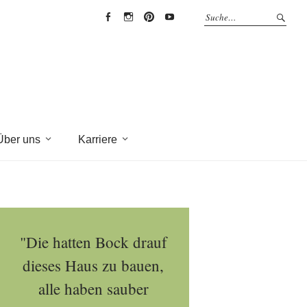
EYRICH-
EYRICH-
EYRICH-
EYRICH-
HALBIG
HALBIG
HALBIG
HALBIG
HOLZBAU
HOLZBAU
HOLZBAU
HOLZBAU
@
@
@
@
Facebook
Instagram
Pinterest
Youtube
Über uns
Karriere
"Die hatten Bock drauf
dieses Haus zu bauen,
alle haben sauber