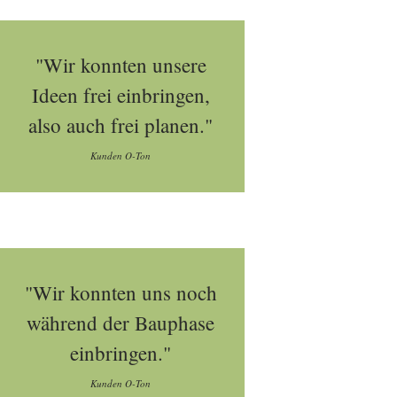
"Wir konnten unsere
Ideen frei einbringen,
also auch frei planen."
Kunden O-Ton
"Wir konnten uns noch
während der Bauphase
einbringen."
Kunden O-Ton