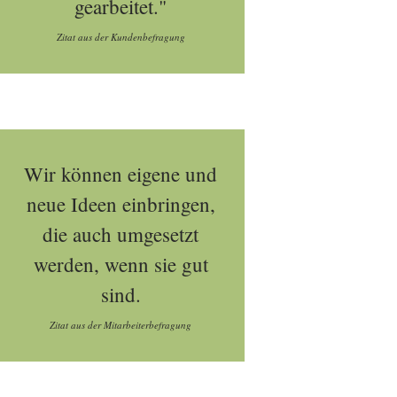
gearbeitet."
Zitat aus der Kundenbefragung
Wir können eigene und
neue Ideen einbringen,
die auch umgesetzt
werden, wenn sie gut
sind.
Zitat aus der Mitarbeiterbefragung