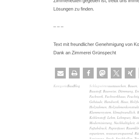
Zimmerleuten gegeben ist, treibt uns imme
Lösungen zu finden.
– – –
Text mit freundlicher Genehmigung von K
Dank an Zimmerei Grünspecht
Kategorie
BauBlog
Schlagwörter
austauschen
,
Bauen
,
Baustoff
,
Bauweise
,
Dämmung
,
En
Fachwerk
,
Fachwerkhaus
,
Feuchtig
Gebäude
,
Handwerk
,
Haus
,
Holzb
Holzrahmen
,
Holzrahmenkonstrukt
Klammersystem
,
klimafreundlich
,
K
Kohlenstoff
,
Lehm
,
Lehmputz
,
Mate
Modernisierung
,
Nachhaltigkeit
,
ö
Fußabdruck
,
Papierfaser
,
Raumkli
reparieren
,
ressourcensparend
,
Rü
Sanierung
,
Stroh
,
Strohballen
,
Tra