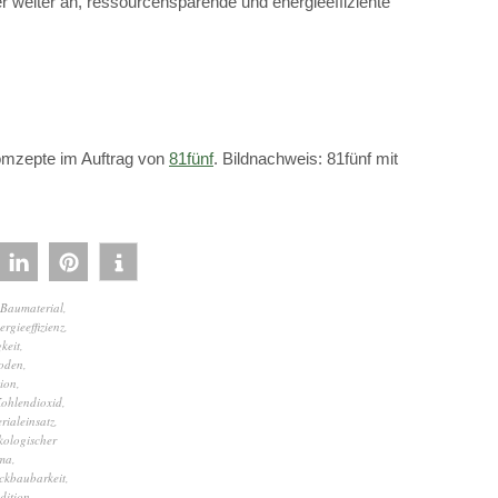
r weiter an, ressourcensparende und energieeffiziente
omzepte im Auftrag von
81fünf
. Bildnachweis: 81fünf mit
Baumaterial
,
ergieeffizienz
,
keit
,
oden
,
ion
,
ohlendioxid
,
rialeinsatz
,
kologischer
ma
,
ckbaubarkeit
,
dition
,