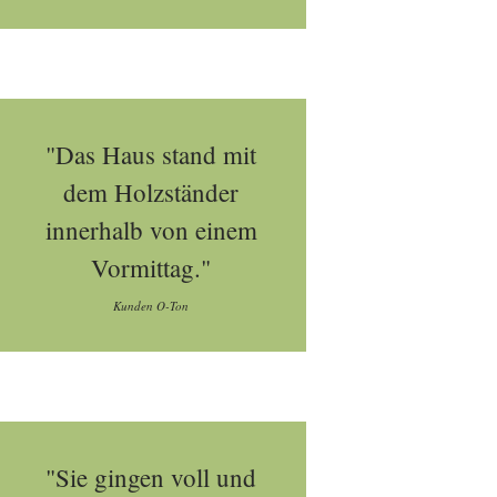
"Das Haus stand mit
dem Holzständer
innerhalb von einem
Vormittag."
Kunden O-Ton
"Sie gingen voll und