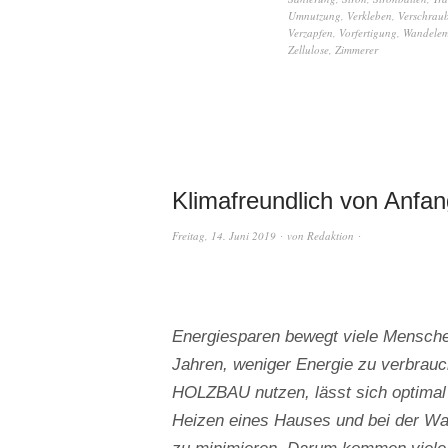
Umnutzung
,
Verkleben
,
Verschrau
Verzapfen
,
Vorfertigung
,
Wandelem
Zellulose
,
Zimmerer
Klimafreundlich von Anfan
Freitag, 14. Juni 2019
von
Redaktion
Energiesparen bewegt viele Mensche
Jahren, weniger Energie zu verbrau
HOLZBAU nutzen, lässt sich optimal 
Heizen eines Hauses und bei der W