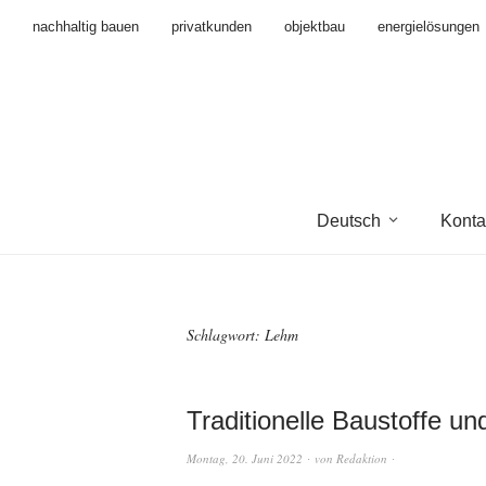
nachhaltig bauen
privatkunden
objektbau
energielösungen
Deutsch
Konta
Schlagwort:
Lehm
Traditionelle Baustoffe u
Montag, 20. Juni 2022
von
Redaktion