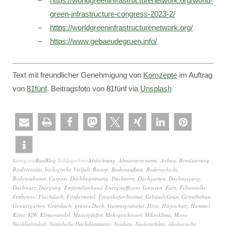
https://worldgreeninfrastructurenetwork.org/world-
green-infrastructure-congress-2023-2/
https://worldgreeninfrastructurenetwork.org/
https://www.gebaeudegruen.info/
Text mit freundlicher Genehmigung von
Komzepte
im Auftrag
von
81fünf
. Beitragsfoto von 81fünf via
Unsplash
Kategorie
BauBlog
Schlagwörter
Abdichtung
,
Abwassersysteme
,
Anbau
,
Bewässerung
,
Biodiversität
,
biologische Vielfalt
,
Biotop
,
Bodenaufbau
,
Bodenschicht
,
Bodensubstrat
,
Carport
,
Dachbegrünung
,
Dachform
,
Dachgarten
,
Dachneigung
,
Dachwurz
,
Düngung
,
Einfamilienhaus
,
Energieeffizient Sanieren
,
Farn
,
Felsennelke
,
Fetthenne
,
Flachdach
,
Fördermittel
,
Fraunhofer-Institut
,
GebäudeGrün
,
Gewerbebau
,
Gewürzgarten
,
Gründach
,
grünes Dach
,
Gummigranulat
,
Hitze
,
Hitzeschutz
,
Hummel
,
Käfer
,
KfW
,
Klimawandel
,
Mauerpfeffer
,
Mehrgeschosser
,
Mikroklima
,
Moos
,
Nachhaltigkeit
,
Natürliche Dachdämmung
,
Neubau
,
Niederschlag
,
ökologische