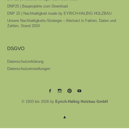
DNP25 | Bauprojekte zum Download
DNP 25 | Nachhaltigkeit made by EYRICH-HALBIG HOLZBAU
Unsere Nachhaltigkeits-Strategie – Abstract in Fakten, Daten und
Zahlen, Stand 2024
DSGVO
Datenschutzerklärung
Datenschutzeinstellungen
EYRICH-
EYRICH-
EYRICH-
EYRICH-
© 1933 bis 2026 by
Eyrich-Halbig Holzbau GmbH
HALBIG
HALBIG
HALBIG
HALBIG
HOLZBAU
HOLZBAU
HOLZBAU
HOLZBAU
@
@
@
@
Facebook
Instagram
Pinterest
Youtube