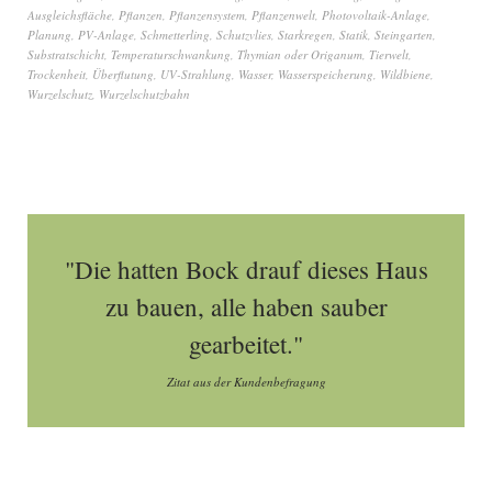
Ausgleichsfläche
,
Pflanzen
,
Pflanzensystem
,
Pflanzenwelt
,
Photovoltaik-Anlage
,
Planung
,
PV-Anlage
,
Schmetterling
,
Schutzvlies
,
Starkregen
,
Statik
,
Steingarten
,
Substratschicht
,
Temperaturschwankung
,
Thymian oder Origanum
,
Tierwelt
,
Trockenheit
,
Überflutung
,
UV-Strahlung
,
Wasser
,
Wasserspeicherung
,
Wildbiene
,
Wurzelschutz
,
Wurzelschutzbahn
"Die hatten Bock drauf dieses Haus
zu bauen, alle haben sauber
gearbeitet."
Zitat aus der Kundenbefragung