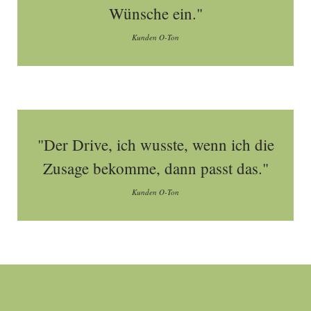
Wünsche ein."
Kunden O-Ton
"Der Drive, ich wusste, wenn ich die
Zusage bekomme, dann passt das."
Kunden O-Ton