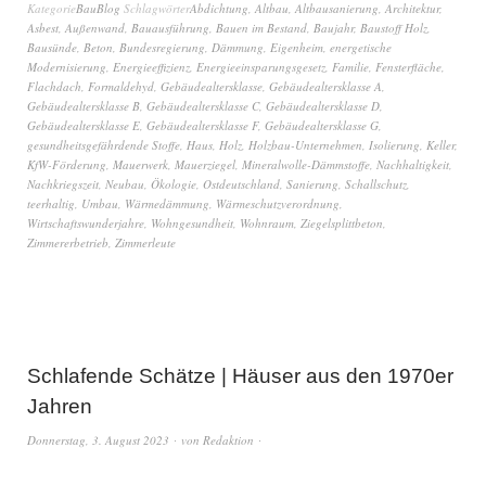
Kategorie
BauBlog
Schlagwörter
Abdichtung
,
Altbau
,
Altbausanierung
,
Architektur
,
Asbest
,
Außenwand
,
Bauausführung
,
Bauen im Bestand
,
Baujahr
,
Baustoff Holz
,
Bausünde
,
Beton
,
Bundesregierung
,
Dämmung
,
Eigenheim
,
energetische
Modernisierung
,
Energieeffizienz
,
Energieeinsparungsgesetz
,
Familie
,
Fensterfläche
,
Flachdach
,
Formaldehyd
,
Gebäudealtersklasse
,
Gebäudealtersklasse A
,
Gebäudealtersklasse B
,
Gebäudealtersklasse C
,
Gebäudealtersklasse D
,
Gebäudealtersklasse E
,
Gebäudealtersklasse F
,
Gebäudealtersklasse G
,
gesundheitsgefährdende Stoffe
,
Haus
,
Holz
,
Holzbau-Unternehmen
,
Isolierung
,
Keller
,
KfW-Förderung
,
Mauerwerk
,
Mauerziegel
,
Mineralwolle-Dämmstoffe
,
Nachhaltigkeit
,
Nachkriegszeit
,
Neubau
,
Ökologie
,
Ostdeutschland
,
Sanierung
,
Schallschutz
,
teerhaltig
,
Umbau
,
Wärmedämmung
,
Wärmeschutzverordnung
,
Wirtschaftswunderjahre
,
Wohngesundheit
,
Wohnraum
,
Ziegelsplittbeton
,
Zimmererbetrieb
,
Zimmerleute
Schlafende Schätze | Häuser aus den 1970er
Jahren
Donnerstag, 3. August 2023
von
Redaktion