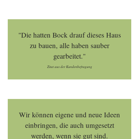
"Die hatten Bock drauf dieses Haus
zu bauen, alle haben sauber
gearbeitet."
Zitat aus der Kundenbefragung
Wir können eigene und neue Ideen
einbringen, die auch umgesetzt
werden, wenn sie gut sind.