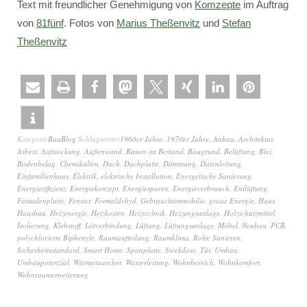
Text mit freundlicher Genehmigung von
Komzepte
im Auftrag
von
81fünf
. Fotos von
Marius Theßenvitz
und
Stefan
Theßenvitz
Kategorie
BauBlog
Schlagwörter
1960er Jahre
,
1970er Jahre
,
Anbau
,
Architektur
,
Asbest
,
Aufstockung
,
Außenwand
,
Bauen im Bestand
,
Baugrund
,
Belüftung
,
Blei
,
Bodenbelag
,
Chemikalien
,
Dach
,
Dachplatte
,
Dämmung
,
Datenleitung
,
Einfamilienhaus
,
Elektrik
,
elektrische Installation
,
Energetische Sanierung
,
Energieeffizienz
,
Energiekonzept
,
Energiesparen
,
Energieverbrauch
,
Entlüftung
,
Fassadenplatte
,
Fenster
,
Formaldehyd
,
Gebrauchtimmobilie
,
graue Energie
,
Haus
,
Hausbau
,
Heizenergie
,
Heizkosten
,
Heiztechnik
,
Heizungsanlage
,
Holzschutzmittel
,
Isolierung
,
Klebstoff
,
Lötverbindung
,
Lüftung
,
Lüftungsanlage
,
Möbel
,
Neubau
,
PCB
,
polychlorierte Biphenyle
,
Raumaufteilung
,
Raumklima
,
Rohr
,
Sanieren
,
Sicherheitsstandard
,
Smart Home
,
Spanplatte
,
Steckdose
,
Tür
,
Umbau
,
Umbaupotenzial
,
Wärmetauscher
,
Wasserleitung
,
Wohnbereich
,
Wohnkomfort
,
Wohnraumerweiterung