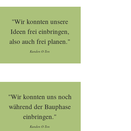
"Wir konnten unsere
Ideen frei einbringen,
also auch frei planen."
Kunden O-Ton
"Wir konnten uns noch
während der Bauphase
einbringen."
Kunden O-Ton