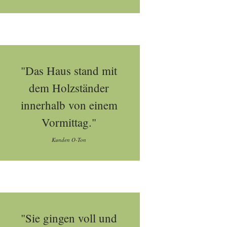
"Das Haus stand mit
dem Holzständer
innerhalb von einem
Vormittag."
Kunden O-Ton
"Sie gingen voll und
erprogramm_im_ueberblick_node.html