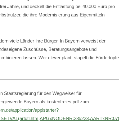
rei Jahre, und deckelt die Entlastung bei 40.000 Euro pro
lbstnutzer, die ihre Modernisierung aus Eigenmitteln
rn viele Länder ihre Bürger. In Bayern verweist der
andeseigene Zuschüsse, Beratungsangebote und
inieren lassen. Wer clever plant, stapelt die Fördertöpfe
n Staatsregierung für den Wegweiser für
ergiewende Bayern als kostenfreies pdf zum
rn.de/application/applstarter?
ETVAL(artdtl.htm,APGxNODENR:289223,AARTxNR:07000207,A