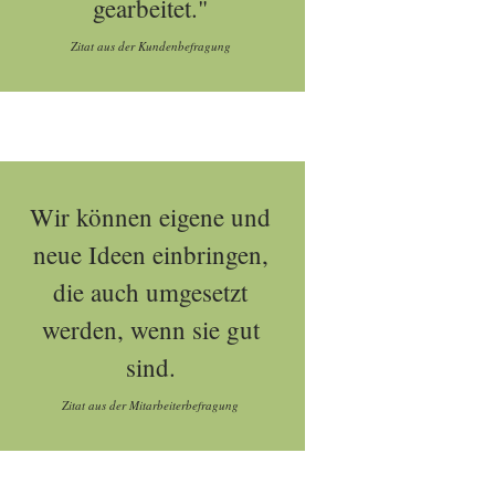
gearbeitet."
Zitat aus der Kundenbefragung
Wir können eigene und
neue Ideen einbringen,
die auch umgesetzt
werden, wenn sie gut
sind.
Zitat aus der Mitarbeiterbefragung