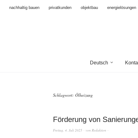
nachhaltig bauen
privatkunden
objektbau
energielösungen
Deutsch
Konta
Schlagwort:
Ölheizung
Förderung von Sanierung
Freitag, 4. Juli 2025
von
Redaktion