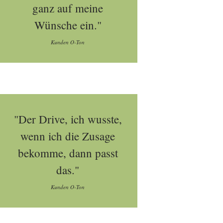
ganz auf meine
Wünsche ein."
Kunden O-Ton
"Der Drive, ich wusste,
wenn ich die Zusage
bekomme, dann passt
das."
Kunden O-Ton