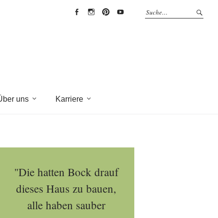
EYRICH-
EYRICH-
EYRICH-
EYRICH-
HALBIG
HALBIG
HALBIG
HALBIG
HOLZBAU
HOLZBAU
HOLZBAU
HOLZBAU
@
@
@
@
Facebook
Instagram
Pinterest
Youtube
Über uns
Karriere
"Die hatten Bock drauf
dieses Haus zu bauen,
alle haben sauber