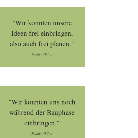
"Wir konnten unsere
Ideen frei einbringen,
also auch frei planen."
Kunden O-Ton
"Wir konnten uns noch
während der Bauphase
einbringen."
Kunden O-Ton