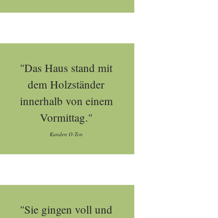
"Das Haus stand mit
dem Holzständer
innerhalb von einem
Vormittag."
Kunden O-Ton
"Sie gingen voll und