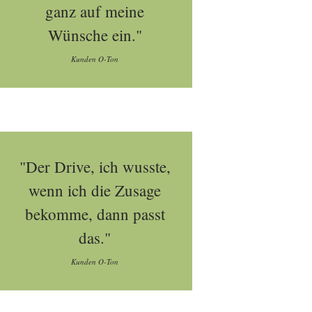
ganz auf meine
Wünsche ein."
Kunden O-Ton
"Der Drive, ich wusste,
wenn ich die Zusage
bekomme, dann passt
das."
Kunden O-Ton