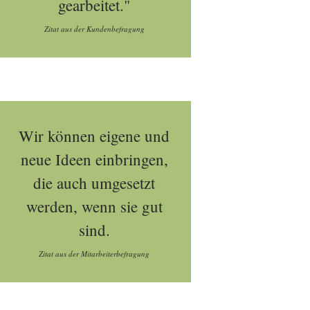
gearbeitet."
Zitat aus der Kundenbefragung
Wir können eigene und
neue Ideen einbringen,
die auch umgesetzt
werden, wenn sie gut
sind.
Zitat aus der Mitarbeiterbefragung