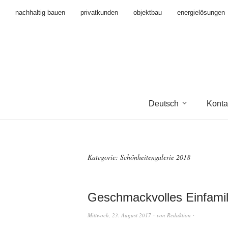
nachhaltig bauen
privatkunden
objektbau
energielösungen
Deutsch
Konta
Kategorie:
Schönheitengalerie 2018
Geschmackvolles Einfami
Mittwoch, 23. August 2017
von
Redaktion