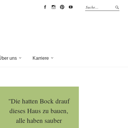
EYRICH-
EYRICH-
EYRICH-
EYRICH-
HALBIG
HALBIG
HALBIG
HALBIG
HOLZBAU
HOLZBAU
HOLZBAU
HOLZBAU
@
@
@
@
Facebook
Instagram
Pinterest
Youtube
Über uns
Karriere
"Die hatten Bock drauf
dieses Haus zu bauen,
alle haben sauber