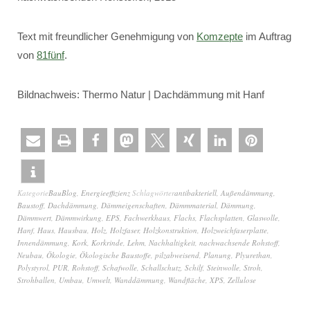
Text mit freundlicher Genehmigung von
Komzepte
im Auftrag
von
81fünf
.
Bildnachweis: Thermo Natur | Dachdämmung mit Hanf
Kategorie
BauBlog
,
Energieeffizienz
Schlagwörter
antibakteriell
,
Außendämmung
,
Baustoff
,
Dachdämmung
,
Dämmeigenschaften
,
Dämmmaterial
,
Dämmung
,
Dämmwert
,
Dämmwirkung
,
EPS
,
Fachwerkhaus
,
Flachs
,
Flachsplatten
,
Glaswolle
,
Hanf
,
Haus
,
Hausbau
,
Holz
,
Holzfaser
,
Holzkonstruktion
,
Holzweichfaserplatte
,
Innendämmung
,
Kork
,
Korkrinde
,
Lehm
,
Nachhaltigkeit
,
nachwachsende Rohstoff
,
Neubau
,
Ökologie
,
Ökologische Baustoffe
,
pilzabweisend
,
Planung
,
Plyurethan
,
Polystyrol
,
PUR
,
Rohstoff
,
Schafwolle
,
Schallschutz
,
Schilf
,
Steinwolle
,
Stroh
,
Strohballen
,
Umbau
,
Umwelt
,
Wanddämmung
,
Wandfläche
,
XPS
,
Zellulose