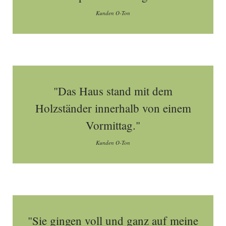
Kunden O-Ton
"Das Haus stand mit dem
Holzständer innerhalb von einem
Vormittag."
Kunden O-Ton
"Sie gingen voll und ganz auf meine