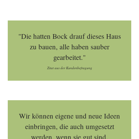
"Die hatten Bock drauf dieses Haus
zu bauen, alle haben sauber
gearbeitet."
Zitat aus der Kundenbefragung
Wir können eigene und neue Ideen
einbringen, die auch umgesetzt
werden, wenn sie gut sind.