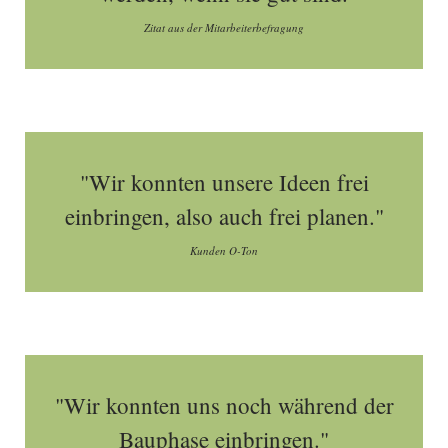
Zitat aus der Mitarbeiterbefragung
"Wir konnten unsere Ideen frei
einbringen, also auch frei planen."
Kunden O-Ton
"Wir konnten uns noch während der
Bauphase einbringen."