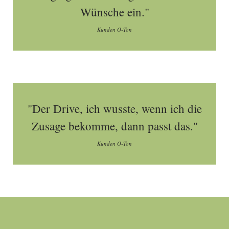
Wünsche ein."
Kunden O-Ton
"Der Drive, ich wusste, wenn ich die
Zusage bekomme, dann passt das."
Kunden O-Ton