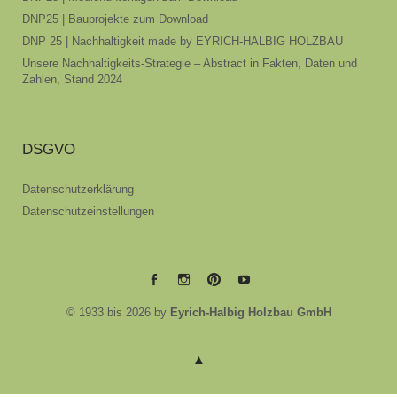
DNP25 | Bauprojekte zum Download
DNP 25 | Nachhaltigkeit made by EYRICH-HALBIG HOLZBAU
Unsere Nachhaltigkeits-Strategie – Abstract in Fakten, Daten und
Zahlen, Stand 2024
DSGVO
Datenschutzerklärung
Datenschutzeinstellungen
EYRICH-
EYRICH-
EYRICH-
EYRICH-
© 1933 bis 2026 by
Eyrich-Halbig Holzbau GmbH
HALBIG
HALBIG
HALBIG
HALBIG
HOLZBAU
HOLZBAU
HOLZBAU
HOLZBAU
@
@
@
@
Facebook
Instagram
Pinterest
Youtube