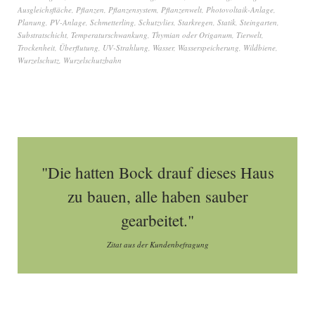
Ausgleichsfläche
,
Pflanzen
,
Pflanzensystem
,
Pflanzenwelt
,
Photovoltaik-Anlage
,
Planung
,
PV-Anlage
,
Schmetterling
,
Schutzvlies
,
Starkregen
,
Statik
,
Steingarten
,
Substratschicht
,
Temperaturschwankung
,
Thymian oder Origanum
,
Tierwelt
,
Trockenheit
,
Überflutung
,
UV-Strahlung
,
Wasser
,
Wasserspeicherung
,
Wildbiene
,
Wurzelschutz
,
Wurzelschutzbahn
"Die hatten Bock drauf dieses Haus
zu bauen, alle haben sauber
gearbeitet."
Zitat aus der Kundenbefragung