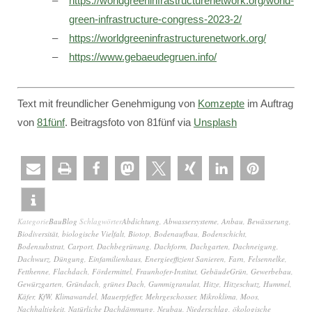
https://worldgreeninfrastructurenetwork.org/world-
green-infrastructure-congress-2023-2/
https://worldgreeninfrastructurenetwork.org/
https://www.gebaeudegruen.info/
Text mit freundlicher Genehmigung von
Komzepte
im Auftrag
von
81fünf
. Beitragsfoto von 81fünf via
Unsplash
Kategorie
BauBlog
Schlagwörter
Abdichtung
,
Abwassersysteme
,
Anbau
,
Bewässerung
,
Biodiversität
,
biologische Vielfalt
,
Biotop
,
Bodenaufbau
,
Bodenschicht
,
Bodensubstrat
,
Carport
,
Dachbegrünung
,
Dachform
,
Dachgarten
,
Dachneigung
,
Dachwurz
,
Düngung
,
Einfamilienhaus
,
Energieeffizient Sanieren
,
Farn
,
Felsennelke
,
Fetthenne
,
Flachdach
,
Fördermittel
,
Fraunhofer-Institut
,
GebäudeGrün
,
Gewerbebau
,
Gewürzgarten
,
Gründach
,
grünes Dach
,
Gummigranulat
,
Hitze
,
Hitzeschutz
,
Hummel
,
Käfer
,
KfW
,
Klimawandel
,
Mauerpfeffer
,
Mehrgeschosser
,
Mikroklima
,
Moos
,
Nachhaltigkeit
,
Natürliche Dachdämmung
,
Neubau
,
Niederschlag
,
ökologische