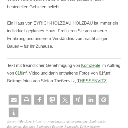
besiedelten Gebieten beliebt.
Ein Haus von EYRICH-HOLZBAU HOLZBAU ist immer ein
individuell geplantes Haus. Profitieren Sie von unserer
Erfahrung und unserem Verständnis vom nachhaltigen
Bauen – für Ihr Zuhause.
Text mit freundlicher Genehmigung von
Komzepte
im Auftrag
von
81fünf
. Video und darin enthaltene Fotos von 81fünf.
Beitragsfotos von Stefan Theßenvitz,
THESSENVITZ
Kategorie
BauBlog
Schlagwörter
Architektur
,
Automatisierung
,
Baubranche
,
Baufamilie
,
Bauhaus
,
Baukörper
,
Baustoff
,
Bauwende
,
Deckenelement
,