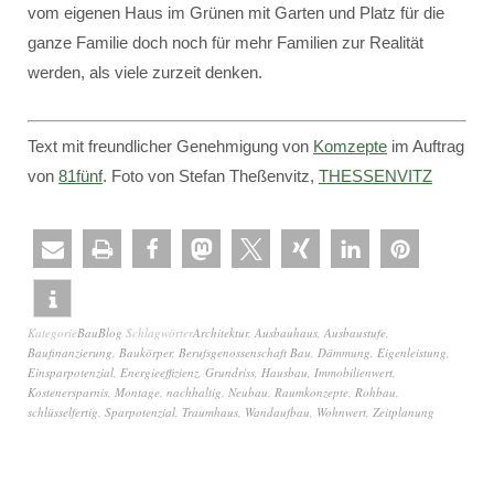
vom eigenen Haus im Grünen mit Garten und Platz für die
ganze Familie doch noch für mehr Familien zur Realität
werden, als viele zurzeit denken.
Text mit freundlicher Genehmigung von
Komzepte
im Auftrag
von
81fünf
. Foto von Stefan Theßenvitz,
THESSENVITZ
Kategorie
BauBlog
Schlagwörter
Architektur
,
Ausbauhaus
,
Ausbaustufe
,
Baufinanzierung
,
Baukörper
,
Berufsgenossenschaft Bau
,
Dämmung
,
Eigenleistung
,
Einsparpotenzial
,
Energieeffizienz
,
Grundriss
,
Hausbau
,
Immobilienwert
,
Kostenersparnis
,
Montage
,
nachhaltig
,
Neubau
,
Raumkonzepte
,
Rohbau
,
schlüsselfertig
,
Sparpotenzial
,
Traumhaus
,
Wandaufbau
,
Wohnwert
,
Zeitplanung