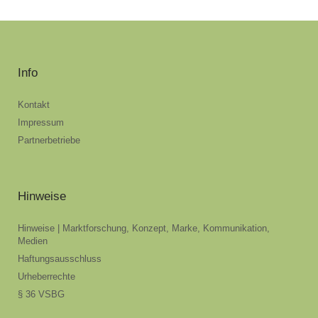
Info
Kontakt
Impressum
Partnerbetriebe
Hinweise
Hinweise | Marktforschung, Konzept, Marke, Kommunikation,
Medien
Haftungsausschluss
Urheberrechte
§ 36 VSBG