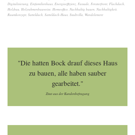
Digitalisierung
,
Einfamilienhaus
,
Energieeffizienz
,
Fassade
,
Fensterfront
,
Flachdach
,
Holzbau
,
Holzrahmenbauweise
,
Homeoffice
,
Nachhaltig bauen
,
Nachhaltigkeit
,
Raumkonzept
,
Satteldach
,
Satteldach-Haus
,
Stadtvilla
,
Wandelement
"Die hatten Bock drauf dieses Haus
zu bauen, alle haben sauber
gearbeitet."
Zitat aus der Kundenbefragung