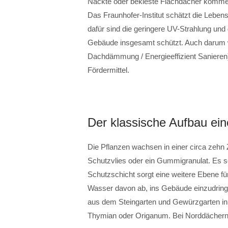
Nackte oder bekieste Flachdächer kommen
Das Fraunhofer-Institut schätzt die Lebe
dafür sind die geringere UV-Strahlung u
Gebäude insgesamt schützt. Auch darum 
Dachdämmung / Energieeffizient Sanieren) g
Fördermittel.
Der klassische Aufbau ei
Die Pflanzen wachsen in einer circa zehn Z
Schutzvlies oder ein Gummigranulat. Es 
Schutzschicht sorgt eine weitere Ebene fü
Wasser davon ab, ins Gebäude einzudring
aus dem Steingarten und Gewürzgarten in 
Thymian oder Origanum. Bei Norddächern