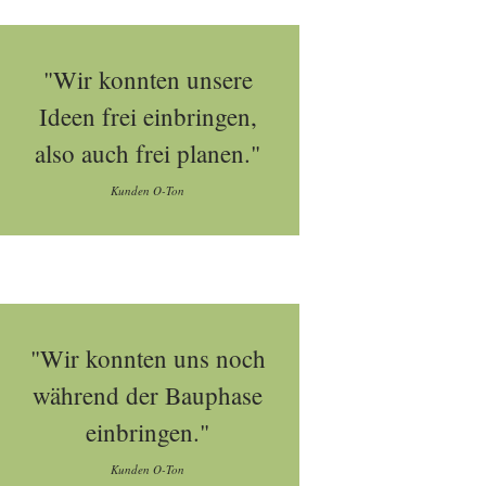
"Wir konnten unsere
Ideen frei einbringen,
also auch frei planen."
Kunden O-Ton
"Wir konnten uns noch
während der Bauphase
einbringen."
Kunden O-Ton