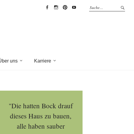
EYRICH-
EYRICH-
EYRICH-
EYRICH-
HALBIG
HALBIG
HALBIG
HALBIG
HOLZBAU
HOLZBAU
HOLZBAU
HOLZBAU
@
@
@
@
Facebook
Instagram
Pinterest
Youtube
Über uns
Karriere
"Die hatten Bock drauf
dieses Haus zu bauen,
alle haben sauber