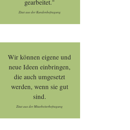
gearbeitet."
Zitat aus der Kundenbefragung
Wir können eigene und
neue Ideen einbringen,
die auch umgesetzt
werden, wenn sie gut
sind.
Zitat aus der Mitarbeiterbefragung