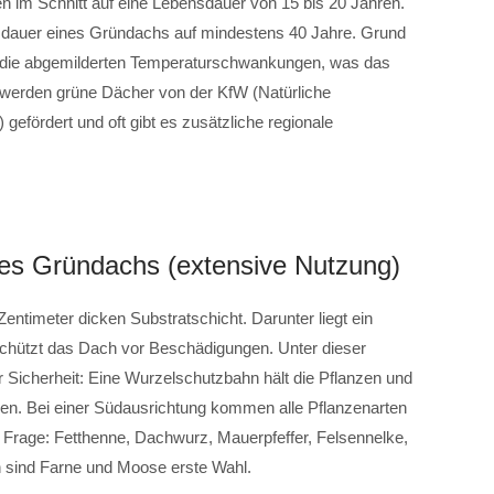
 im Schnitt auf eine Lebensdauer von 15 bis 20 Jahren.
nsdauer eines Gründachs auf mindestens 40 Jahre. Grund
nd die abgemilderten Temperaturschwankungen, was das
werden grüne Dächer von der KfW (Natürliche
efördert und oft gibt es zusätzliche regionale
nes Gründachs (extensive Nutzung)
entimeter dicken Substratschicht. Darunter liegt ein
schützt das Dach vor Beschädigungen. Unter dieser
r Sicherheit: Eine Wurzelschutzbahn hält die Pflanzen und
en. Bei einer Südausrichtung kommen alle Pflanzenarten
Frage: Fetthenne, Dachwurz, Mauerpfeffer, Felsennelke,
 sind Farne und Moose erste Wahl.