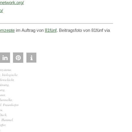
enetwork.org/
o/
mzepte
im Auftrag von
81fünf
. Beitragsfoto von 81fünf via
rsysteme
,
t
,
biologische
denschicht
,
rünung
,
ung
,
haus
,
lsennelke
,
l
,
Fraunhofer-
au
,
 Dach
,
,
Hummel
,
ffer
,
s
,