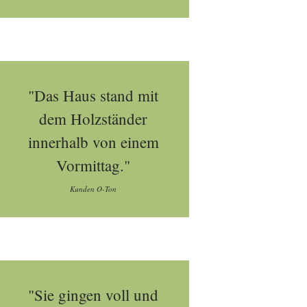
"Das Haus stand mit
dem Holzständer
innerhalb von einem
Vormittag."
Kunden O-Ton
"Sie gingen voll und