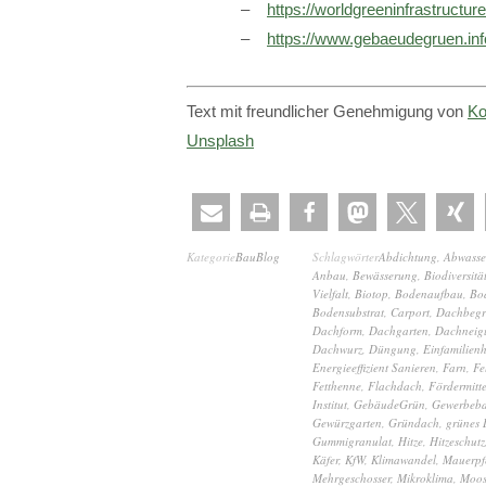
https://worldgreeninfrastructur
https://www.gebaeudegruen.inf
Text mit freundlicher Genehmigung von
Ko
Unsplash
Kategorie
BauBlog
Schlagwörter
Abdichtung
,
Abwasse
Anbau
,
Bewässerung
,
Biodiversitä
Vielfalt
,
Biotop
,
Bodenaufbau
,
Bo
Bodensubstrat
,
Carport
,
Dachbeg
Dachform
,
Dachgarten
,
Dachneig
Dachwurz
,
Düngung
,
Einfamilien
Energieeffizient Sanieren
,
Farn
,
Fe
Fetthenne
,
Flachdach
,
Fördermitte
Institut
,
GebäudeGrün
,
Gewerbeb
Gewürzgarten
,
Gründach
,
grünes
Gummigranulat
,
Hitze
,
Hitzeschutz
Käfer
,
KfW
,
Klimawandel
,
Mauerpfe
Mehrgeschosser
,
Mikroklima
,
Moo