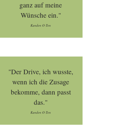
ganz auf meine
Wünsche ein."
Kunden O-Ton
"Der Drive, ich wusste,
wenn ich die Zusage
bekomme, dann passt
das."
Kunden O-Ton