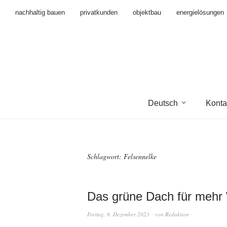
nachhaltig bauen
privatkunden
objektbau
energielösungen
Deutsch
Konta
Schlagwort:
Felsennelke
Das grüne Dach für mehr 
Freitag, 8. Dezember 2023
von
Redaktion