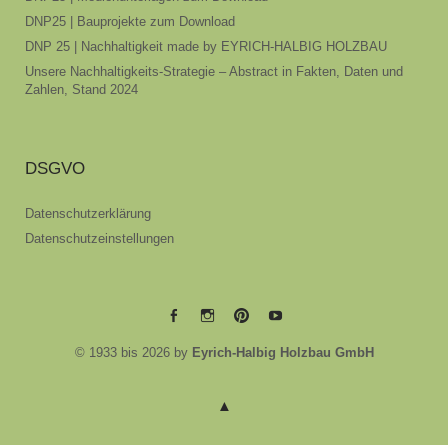
DNP25 | Bauprojekte zum Download
DNP 25 | Nachhaltigkeit made by EYRICH-HALBIG HOLZBAU
Unsere Nachhaltigkeits-Strategie – Abstract in Fakten, Daten und
Zahlen, Stand 2024
DSGVO
Datenschutzerklärung
Datenschutzeinstellungen
EYRICH-
EYRICH-
EYRICH-
EYRICH-
© 1933 bis 2026 by
Eyrich-Halbig Holzbau GmbH
HALBIG
HALBIG
HALBIG
HALBIG
HOLZBAU
HOLZBAU
HOLZBAU
HOLZBAU
@
@
@
@
Facebook
Instagram
Pinterest
Youtube