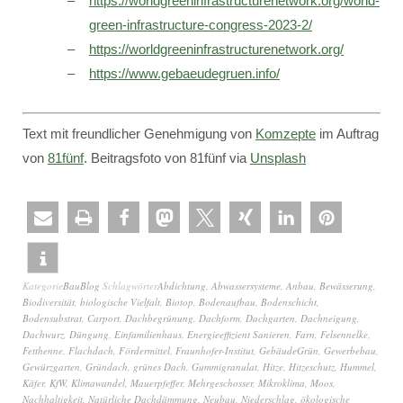
https://worldgreeninfrastructurenetwork.org/world-
green-infrastructure-congress-2023-2/
https://worldgreeninfrastructurenetwork.org/
https://www.gebaeudegruen.info/
Text mit freundlicher Genehmigung von
Komzepte
im Auftrag
von
81fünf
. Beitragsfoto von 81fünf via
Unsplash
Kategorie
BauBlog
Schlagwörter
Abdichtung
,
Abwassersysteme
,
Anbau
,
Bewässerung
,
Biodiversität
,
biologische Vielfalt
,
Biotop
,
Bodenaufbau
,
Bodenschicht
,
Bodensubstrat
,
Carport
,
Dachbegrünung
,
Dachform
,
Dachgarten
,
Dachneigung
,
Dachwurz
,
Düngung
,
Einfamilienhaus
,
Energieeffizient Sanieren
,
Farn
,
Felsennelke
,
Fetthenne
,
Flachdach
,
Fördermittel
,
Fraunhofer-Institut
,
GebäudeGrün
,
Gewerbebau
,
Gewürzgarten
,
Gründach
,
grünes Dach
,
Gummigranulat
,
Hitze
,
Hitzeschutz
,
Hummel
,
Käfer
,
KfW
,
Klimawandel
,
Mauerpfeffer
,
Mehrgeschosser
,
Mikroklima
,
Moos
,
Nachhaltigkeit
,
Natürliche Dachdämmung
,
Neubau
,
Niederschlag
,
ökologische