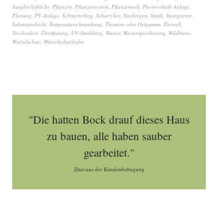
Ausgleichsfläche
,
Pflanzen
,
Pflanzensystem
,
Pflanzenwelt
,
Photovoltaik-Anlage
,
Planung
,
PV-Anlage
,
Schmetterling
,
Schutzvlies
,
Starkregen
,
Statik
,
Steingarten
,
Substratschicht
,
Temperaturschwankung
,
Thymian oder Origanum
,
Tierwelt
,
Trockenheit
,
Überflutung
,
UV-Strahlung
,
Wasser
,
Wasserspeicherung
,
Wildbiene
,
Wurzelschutz
,
Wurzelschutzbahn
"Die hatten Bock drauf dieses Haus
zu bauen, alle haben sauber
gearbeitet."
Zitat aus der Kundenbefragung