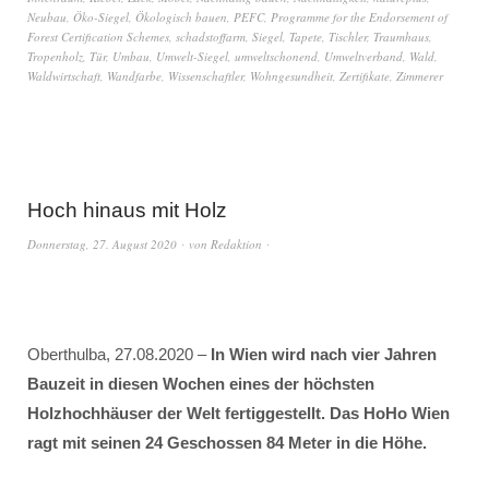
Neubau
,
Öko-Siegel
,
Ökologisch bauen
,
PEFC
,
Programme for the Endorsement of
Forest Certification Schemes
,
schadstoffarm
,
Siegel
,
Tapete
,
Tischler
,
Traumhaus
,
Tropenholz
,
Tür
,
Umbau
,
Umwelt-Siegel
,
umweltschonend
,
Umweltverband
,
Wald
,
Waldwirtschaft
,
Wandfarbe
,
Wissenschaftler
,
Wohngesundheit
,
Zertifikate
,
Zimmerer
Hoch hinaus mit Holz
Donnerstag, 27. August 2020
von
Redaktion
Oberthulba, 27.08.2020 –
In Wien wird nach vier Jahren
Bauzeit in diesen Wochen eines der höchsten
Holzhochhäuser der Welt fertiggestellt. Das HoHo Wien
ragt mit seinen 24 Geschossen 84 Meter in die Höhe.