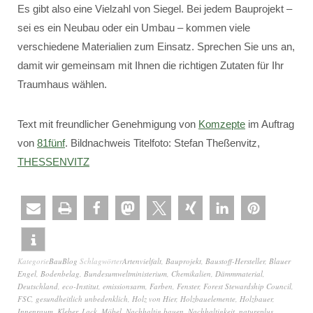
Es gibt also eine Vielzahl von Siegel. Bei jedem Bauprojekt –
sei es ein Neubau oder ein Umbau – kommen viele
verschiedene Materialien zum Einsatz. Sprechen Sie uns an,
damit wir gemeinsam mit Ihnen die richtigen Zutaten für Ihr
Traumhaus wählen.
Text mit freundlicher Genehmigung von
Komzepte
im Auftrag
von
81fünf
. Bildnachweis Titelfoto: Stefan Theßenvitz,
THESSENVITZ
Kategorie
BauBlog
Schlagwörter
Artenvielfalt
,
Bauprojekt
,
Baustoff-Hersteller
,
Blauer
Engel
,
Bodenbelag
,
Bundesumweltministerium
,
Chemikalien
,
Dämmmaterial
,
Deutschland
,
eco-Institut
,
emissionsarm
,
Farben
,
Fenster
,
Forest Stewardship Council
,
FSC
,
gesundheitlich unbedenklich
,
Holz von Hier
,
Holzbauelemente
,
Holzbauer
,
Innenraum
,
Kleber
,
Lack
,
Möbel
,
Nachhaltig bauen
,
Nachhaltigkeit
,
natureplus
,