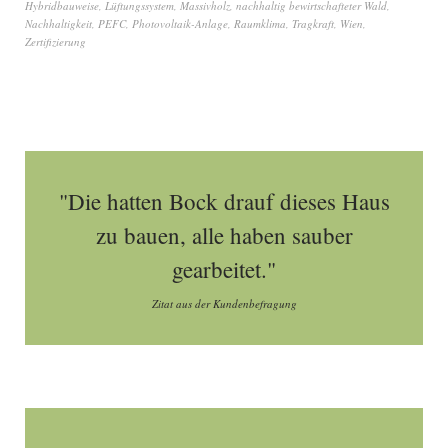
Hybridbauweise
,
Lüftungssystem
,
Massivholz
,
nachhaltig bewirtschafteter Wald
,
Nachhaltigkeit
,
PEFC
,
Photovoltaik-Anlage
,
Raumklima
,
Tragkraft
,
Wien
,
Zertifizierung
"Die hatten Bock drauf dieses Haus
zu bauen, alle haben sauber
gearbeitet."
Zitat aus der Kundenbefragung