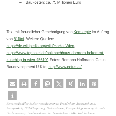
Baukosten: ca. 75 Millionen Euro
– – –
Text mit freundlicher Genehmigung von
Komzepte
im Auftrag
von
81fünf
. Weitere Quellen:
https://de.wikipedia.org/wiki/HoHo_Wien
,
https://www.tophotel.de/holzhochhaus-dormero-bekommt-
zuschlag-in-wien-45610/
, Fotos: Romana Hoffmann, Cetus
Baudevelopment U Kito,
http://www.cetus.at/
Kategorie
BauBlog
Schlagwörter
Baumrinde
,
Brandschutz
,
Brettschichtholz
,
Brettsperrholz
,
CO2-Einsparung
,
Deckenelement
,
Energierückgewinnung
,
Fassade
,
Flächennutzung
,
Fundamentabsorber
,
Gewerbebau
,
HoHo
,
Holzhochhaus
,