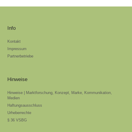
Info
Kontakt
Impressum
Partnerbetriebe
Hinweise
Hinweise | Marktforschung, Konzept, Marke, Kommunikation,
Medien
Haftungsausschluss
Urheberrechte
§ 36 VSBG