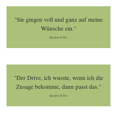
"Sie gingen voll und ganz auf meine
Wünsche ein."
Kunden O-Ton
"Der Drive, ich wusste, wenn ich die
Zusage bekomme, dann passt das."
Kunden O-Ton