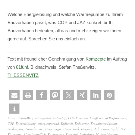
Welche Energielösung und welche Wärmepumpe zu Ihrem
Bauvorhaben passt, was COP und JAZ konkret für Ihr
Bauvorhaben bedeuten, all das und mehr zeigen wir Ihnen
gerne auf. Sprechen Sie uns einfach an.
Text mit freundlicher Genehmigung von
Komzepte
im Auftrag
von
81fünf
. Bildnachweis: Stefan Theßenvitz,
THESSENVITZ
Kategorie
BauBlog
Schlagwörter
Außenluft
,
CO2-Emission
,
Coefficient of Performance
,
COP
,
Energielösung
,
energiesparend
,
Erdreich
,
Erdwärme
,
Fraunhofer-Institut
,
Gasheizung
,
Grundwasser
,
Heizenergie
,
Heiztechnik
,
Heizung
,
Jahresarbeitszahl
,
JAZ
,
Kältemittel
,
klimafreundlich
,
Kompressor
,
Kreislauf
,
Luftwärme
,
Modernisierung
,