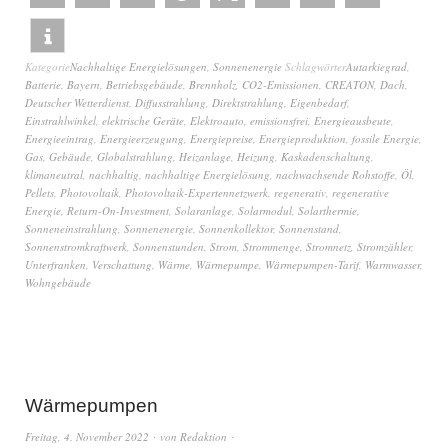
Kategorie
Nachhaltige Energielösungen
,
Sonnenenergie
Schlagwörter
Autarkiegrad
,
Batterie
,
Bayern
,
Betriebsgebäude
,
Brennholz
,
CO2-Emissionen
,
CREATON
,
Dach
,
Deutscher Wetterdienst
,
Diffusstrahlung
,
Direktstrahlung
,
Eigenbedarf
,
Einstrahlwinkel
,
elektrische Geräte
,
Elektroauto
,
emissionsfrei
,
Energieausbeute
,
Energieeintrag
,
Energieerzeugung
,
Energiepreise
,
Energieproduktion
,
fossile Energie
,
Gas
,
Gebäude
,
Globalstrahlung
,
Heizanlage
,
Heizung
,
Kaskadenschaltung
,
klimaneutral
,
nachhaltig
,
nachhaltige Energielösung
,
nachwachsende Rohstoffe
,
Öl
,
Pellets
,
Photovoltaik
,
Photovoltaik-Expertennetzwerk
,
regenerativ
,
regenerative
Energie
,
Return-On-Investment
,
Solaranlage
,
Solarmodul
,
Solarthermie
,
Sonneneinstrahlung
,
Sonnenenergie
,
Sonnenkollektor
,
Sonnenstand
,
Sonnenstromkraftwerk
,
Sonnenstunden
,
Strom
,
Strommenge
,
Stromnetz
,
Stromzähler
,
Unterfranken
,
Verschattung
,
Wärme
,
Wärmepumpe
,
Wärmepumpen-Tarif
,
Warmwasser
,
Wohngebäude
Wärmepumpen
Freitag, 4. November 2022
von
Redaktion