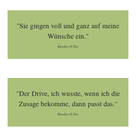
"Sie gingen voll und ganz auf meine
Wünsche ein."
Kunden O-Ton
"Der Drive, ich wusste, wenn ich die
Zusage bekomme, dann passt das."
Kunden O-Ton