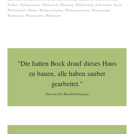
Neubau
,
Niedrigenergie
,
Ökologisch
,
Ölheizung
,
Pelletheizung
,
Schornstein
,
Strom
,
Wachtendonk
,
Wärme
,
Wärmeerzeugung
,
Wärmegewinnung
,
Wärmepumpe
,
Warmwasser
,
Wasserwärme
,
Wohnraum
"Die hatten Bock drauf dieses Haus
zu bauen, alle haben sauber
gearbeitet."
Zitat aus der Kundenbefragung