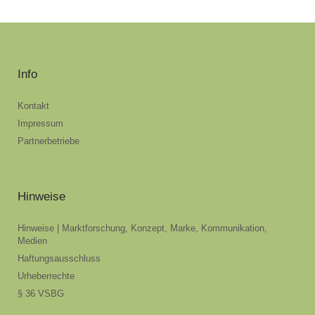
Info
Kontakt
Impressum
Partnerbetriebe
Hinweise
Hinweise | Marktforschung, Konzept, Marke, Kommunikation,
Medien
Haftungsausschluss
Urheberrechte
§ 36 VSBG