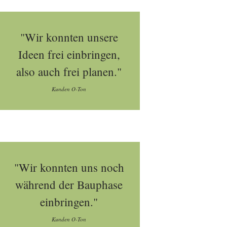
"Wir konnten unsere
Ideen frei einbringen,
also auch frei planen."
Kunden O-Ton
"Wir konnten uns noch
während der Bauphase
einbringen."
Kunden O-Ton