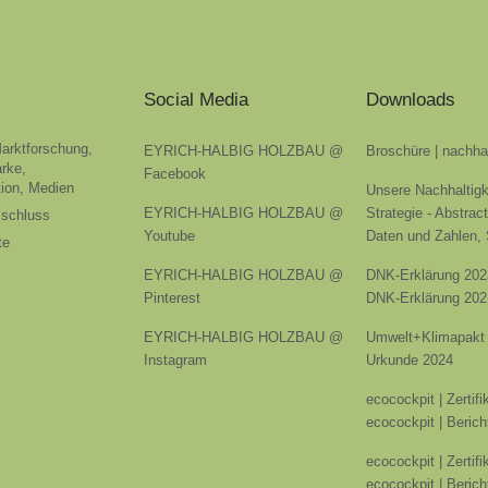
Social Media
Downloads
Marktforschung,
EYRICH-HALBIG HOLZBAU @
Broschüre | nachha
rke,
Facebook
ion, Medien
Unsere Nachhaltigk
EYRICH-HALBIG HOLZBAU @
Strategie - Abstrac
sschluss
Youtube
Daten und Zahlen,
te
EYRICH-HALBIG HOLZBAU @
DNK-Erklärung 202
Pinterest
DNK-Erklärung 202
EYRICH-HALBIG HOLZBAU @
Umwelt+Klimapakt 
Instagram
Urkunde 2024
ecocockpit | Zertif
ecocockpit | Berich
ecocockpit | Zertif
ecocockpit | Berich