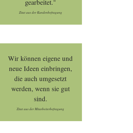
gearbeitet."
Zitat aus der Kundenbefragung
Wir können eigene und
neue Ideen einbringen,
die auch umgesetzt
werden, wenn sie gut
sind.
Zitat aus der Mitarbeiterbefragung