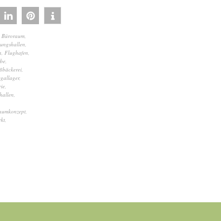
,
Büroraum
,
gungshallen
,
n
,
Flughafen
,
be
,
ßbäckerei
,
gallager
,
rie
,
hallen
,
aumkonzept
,
kt
,