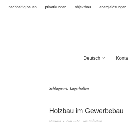
nachhaltig bauen
privatkunden
objektbau
energielösungen
Deutsch
Konta
Schlagwort:
Lagerhallen
Holzbau im Gewerbebau
Mittwoch, 1. Juni 2022
von
Redaktion