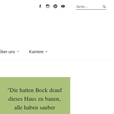
EYRICH-
EYRICH-
EYRICH-
EYRICH-
HALBIG
HALBIG
HALBIG
HALBIG
HOLZBAU
HOLZBAU
HOLZBAU
HOLZBAU
@
@
@
@
Facebook
Instagram
Pinterest
Youtube
Über uns
Karriere
"Die hatten Bock drauf
dieses Haus zu bauen,
alle haben sauber