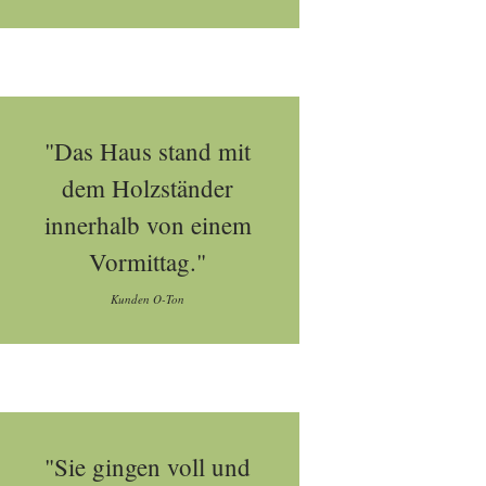
"Das Haus stand mit
dem Holzständer
innerhalb von einem
Vormittag."
Kunden O-Ton
"Sie gingen voll und