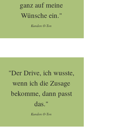
ganz auf meine
Wünsche ein."
Kunden O-Ton
"Der Drive, ich wusste,
wenn ich die Zusage
bekomme, dann passt
das."
Kunden O-Ton