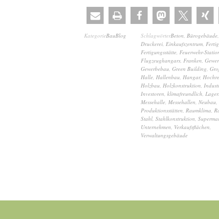
Kategorie
BauBlog
Schlagwörter
Beton
,
Bürogebäude
Druckerei
,
Einkaufszentrum
,
Ferti
Fertigungsstätte
,
Feuerwehr-Statio
Flugzeughangars
,
Franken
,
Gewer
Gewerbebau
,
Green Building
,
Gro
Halle
,
Hallenbau
,
Hangar
,
Hochre
Holzbau
,
Holzkonstruktion
,
Indust
Investoren
,
klimafreundlich
,
Lager
Messehalle
,
Messehallen
,
Neubau
,
Produktionsstätten
,
Raumklima
,
R
Stahl
,
Stahlkonstruktion
,
Supermar
Unternehmen
,
Verkaufsflächen
,
Verwaltungsgebäude