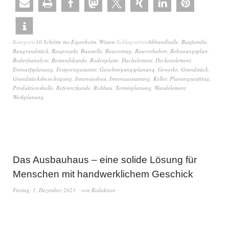
Kategorie
10 Schritte ins Eigenheim
,
Wissen
Schlagwörter
Abbundhalle
,
Baufamilie
,
Baugrundstück
,
Bauprojekt
,
Baustelle
,
Bauvertrag
,
Bauvorhaben
,
Bebauungsplan
,
Bedarfsanalyse
,
Bestandskunde
,
Bodenplatte
,
Dachelement
,
Deckenelement
,
Entwurfsplanung
,
Festpreisgarantie
,
Genehmigungsplanung
,
Gewerke
,
Grundstück
,
Grundstücksbesichtigung
,
Innenausbau
,
Innenausstattung
,
Keller
,
Planungsauftrag
,
Produktionshalle
,
Referenzkunde
,
Rohbau
,
Terminplanung
,
Wandelement
,
Werkplanung
Das Ausbauhaus – eine solide Lösung für
Menschen mit handwerklichem Geschick
Freitag, 1. Dezember 2023
von
Redaktion