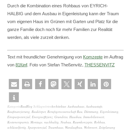
Durch die Kombination eines Rohbaus von EYRICH-
HALBIG und dem Ausbau in Eigenleistung kann der Traum
vom eigenen Haus im Grünen mit Garten und Platz für die
ganze Familie doch noch für mehr Familien zur Realität
werden, als viele zurzeit denken.
Text mit freundlicher Genehmigung von
Komzepte
im Auftrag
von
81fünf
. Foto von Stefan Theßenvitz,
THESSENVITZ
Kategorie
BauBlog
Schlagwörter
Architektur
,
Ausbauhaus
,
Ausbaustufe
,
Baufinanzierung
,
Baukörper
,
Berufsgenossenschaft Bau
,
Dämmung
,
Eigenleistung
,
Einsparpotenzial
,
Energieeffizienz
,
Grundriss
,
Hausbau
,
Immobilienwert
,
Kostenersparnis
,
Montage
,
nachhaltig
,
Neubau
,
Raumkonzepte
,
Rohbau
,
schlüsselfertig
,
Sparpotenzial
,
Traumhaus
,
Wandaufbau
,
Wohnwert
,
Zeitplanung