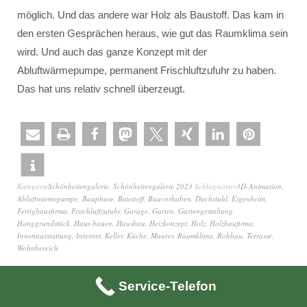
möglich. Und das andere war Holz als Baustoff. Das kam in
den ersten Gesprächen heraus, wie gut das Raumklima sein
wird. Und auch das ganze Konzept mit der
Abluftwärmepumpe, permanent Frischluftzufuhr zu haben.
Das hat uns relativ schnell überzeugt.
Kategorie
Schönheitengalerie
,
Schönheitengalerie 2023
Schlagwörter
3D-Animation
,
Abluftwärmepumpe
,
Bauphase
,
Baustoff
,
Bauvorhaben
,
Dachstuhl
,
Eigenheim
,
Fertighausfirma
,
Frischluftzufuhr
,
Garage
,
Garten
,
Gartengestaltung
,
Hanggrundstück
,
Haus bauen
,
Hausbau
,
Heizkonzept
,
Holz
,
Holzbaufirma
,
Innenausstattung
,
Internet
,
Keller
,
Küche
,
Maurer
,
Raumklima
,
Rohbau
,
Terrasse
,
Wohnbereich
Service-Telefon