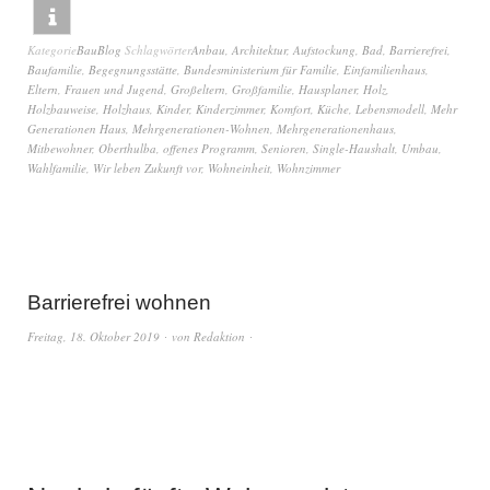
Kategorie
BauBlog
Schlagwörter
Anbau
,
Architektur
,
Aufstockung
,
Bad
,
Barrierefrei
,
Baufamilie
,
Begegnungsstätte
,
Bundesministerium für Familie
,
Einfamilienhaus
,
Eltern
,
Frauen und Jugend
,
Großeltern
,
Großfamilie
,
Hausplaner
,
Holz
,
Holzbauweise
,
Holzhaus
,
Kinder
,
Kinderzimmer
,
Komfort
,
Küche
,
Lebensmodell
,
Mehr
Generationen Haus
,
Mehrgenerationen-Wohnen
,
Mehrgenerationenhaus
,
Mitbewohner
,
Oberthulba
,
offenes Programm
,
Senioren
,
Single-Haushalt
,
Umbau
,
Wahlfamilie
,
Wir leben Zukunft vor
,
Wohneinheit
,
Wohnzimmer
Barrierefrei wohnen
Freitag, 18. Oktober 2019
von
Redaktion