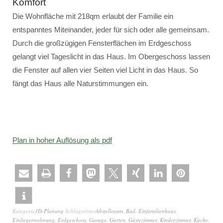
Komfort
Die Wohnfläche mit 218qm erlaubt der Familie ein
entspanntes Miteinander, jeder für sich oder alle gemeinsam.
Durch die großzügigen Fensterflächen im Erdgeschoss
gelangt viel Tageslicht in das Haus. Im Obergeschoss lassen
die Fenster auf allen vier Seiten viel Licht in das Haus. So
fängt das Haus alle Naturstimmungen ein.
Plan in hoher Auflösung als pdf
Kategorie
3D-Planung
Schlagwörter
Abstellraum
,
Bad
,
Einfamilienhaus
,
Einliegerwohnung
,
Erdgeschoss
,
Garage
,
Garten
,
Gästezimmer
,
Kinderzimmer
,
Küche
,