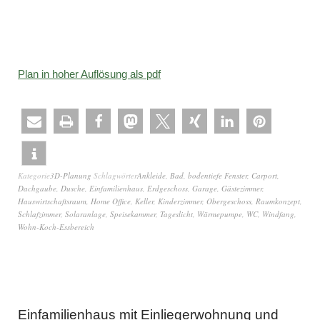
Plan in hoher Auflösung als pdf
Kategorie
3D-Planung
Schlagwörter
Ankleide
,
Bad
,
bodentiefe Fenster
,
Carport
,
Dachgaube
,
Dusche
,
Einfamilienhaus
,
Erdgeschoss
,
Garage
,
Gästezimmer
,
Hauswirtschaftsraum
,
Home Office
,
Keller
,
Kinderzimmer
,
Obergeschoss
,
Raumkonzept
,
Schlafzimmer
,
Solaranlage
,
Speisekammer
,
Tageslicht
,
Wärmepumpe
,
WC
,
Windfang
,
Wohn-Koch-Essbereich
Einfamilienhaus mit Einliegerwohnung und