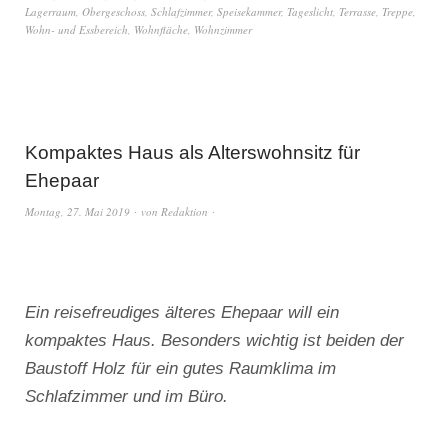
Lagerraum
,
Obergeschoss
,
Schlafzimmer
,
Speisekammer
,
Tageslicht
,
Terrasse
,
Treppe
,
Wohn- und Essbereich
,
Wohnfläche
,
Wohnzimmer
Kompaktes Haus als Alterswohnsitz für
Ehepaar
Montag, 27. Mai 2019
von
Redaktion
Ein reisefreudiges älteres Ehepaar will ein
kompaktes Haus. Besonders wichtig ist beiden der
Baustoff Holz für ein gutes Raumklima im
Schlafzimmer und im Büro.