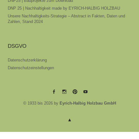
DNP25 | Bauprojekte zum Download
DNP 25 | Nachhaltigkeit made by EYRICH-HALBIG HOLZBAU
Unsere Nachhaltigkeits-Strategie – Abstract in Fakten, Daten und
Zahlen, Stand 2024
DSGVO
Datenschutzerklärung
Datenschutzeinstellungen
EYRICH-
EYRICH-
EYRICH-
EYRICH-
© 1933 bis 2026 by
Eyrich-Halbig Holzbau GmbH
HALBIG
HALBIG
HALBIG
HALBIG
HOLZBAU
HOLZBAU
HOLZBAU
HOLZBAU
@
@
@
@
Facebook
Instagram
Pinterest
Youtube