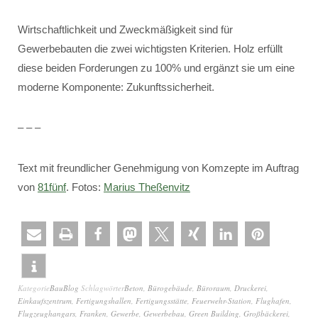
Wirtschaftlichkeit und Zweckmäßigkeit sind für
Gewerbebauten die zwei wichtigsten Kriterien. Holz erfüllt
diese beiden Forderungen zu 100% und ergänzt sie um eine
moderne Komponente: Zukunftssicherheit.
– – –
Text mit freundlicher Genehmigung von Komzepte im Auftrag
von
81fünf
. Fotos:
Marius Theßenvitz
Kategorie
BauBlog
Schlagwörter
Beton
,
Bürogebäude
,
Büroraum
,
Druckerei
,
Einkaufszentrum
,
Fertigungshallen
,
Fertigungsstätte
,
Feuerwehr-Station
,
Flughafen
,
Flugzeughangars
,
Franken
,
Gewerbe
,
Gewerbebau
,
Green Building
,
Großbäckerei
,