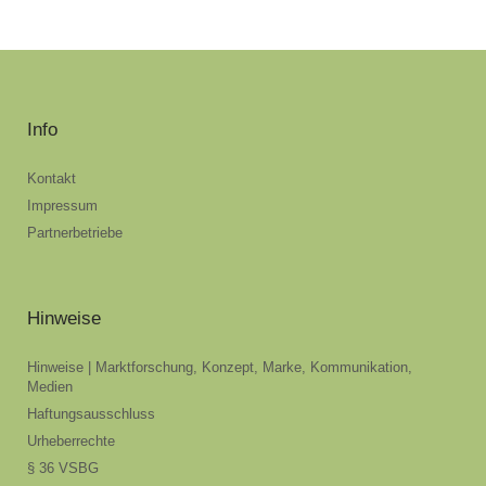
Info
Kontakt
Impressum
Partnerbetriebe
Hinweise
Hinweise | Marktforschung, Konzept, Marke, Kommunikation,
Medien
Haftungsausschluss
Urheberrechte
§ 36 VSBG