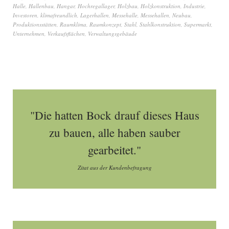
Halle
,
Hallenbau
,
Hangar
,
Hochregallager
,
Holzbau
,
Holzkonstruktion
,
Industrie
,
Investoren
,
klimafreundlich
,
Lagerhallen
,
Messehalle
,
Messehallen
,
Neubau
,
Produktionsstätten
,
Raumklima
,
Raumkonzept
,
Stahl
,
Stahlkonstruktion
,
Supermarkt
,
Unternehmen
,
Verkaufsflächen
,
Verwaltungsgebäude
"Die hatten Bock drauf dieses Haus
zu bauen, alle haben sauber
gearbeitet."
Zitat aus der Kundenbefragung