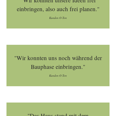
"Wir konnten unsere Ideen frei
einbringen, also auch frei planen."
Kunden O-Ton
"Wir konnten uns noch während der
Bauphase einbringen."
Kunden O-Ton
"Das Haus stand mit dem