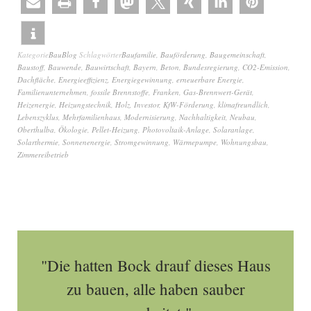
Kategorie
BauBlog
Schlagwörter
Baufamilie
,
Bauförderung
,
Baugemeinschaft
,
Baustoff
,
Bauwende
,
Bauwirtschaft
,
Bayern
,
Beton
,
Bundesregierung
,
CO2-Emission
,
Dachfläche
,
Energieeffizienz
,
Energiegewinnung
,
erneuerbare Energie
,
Familienunternehmen
,
fossile Brennstoffe
,
Franken
,
Gas-Brennwert-Gerät
,
Heizenergie
,
Heizungstechnik
,
Holz
,
Investor
,
KfW-Förderung
,
klimafreundlich
,
Lebenszyklus
,
Mehrfamilienhaus
,
Modernisierung
,
Nachhaltigkeit
,
Neubau
,
Oberthulba
,
Ökologie
,
Pellet-Heizung
,
Photovoltaik-Anlage
,
Solaranlage
,
Solarthermie
,
Sonnenenergie
,
Stromgewinnung
,
Wärmepumpe
,
Wohnungsbau
,
Zimmereibetrieb
"Die hatten Bock drauf dieses Haus
zu bauen, alle haben sauber