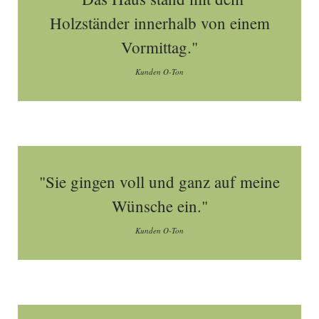
Holzständer innerhalb von einem
Vormittag."
Kunden O-Ton
"Sie gingen voll und ganz auf meine
Wünsche ein."
Kunden O-Ton