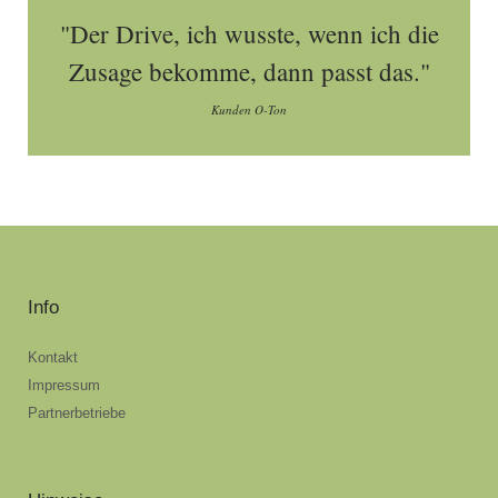
"Der Drive, ich wusste, wenn ich die
Zusage bekomme, dann passt das."
Kunden O-Ton
Info
Kontakt
Impressum
Partnerbetriebe