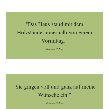
"Das Haus stand mit dem
Holzständer innerhalb von einem
Vormittag."
Kunden O-Ton
"Sie gingen voll und ganz auf meine
Wünsche ein."
Kunden O-Ton