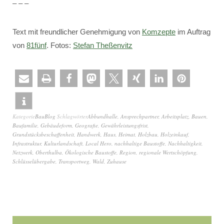
– – –
Text mit freundlicher Genehmigung von
Komzepte
im Auftrag
von
81fünf
. Fotos:
Stefan Theßenvitz
Kategorie
BauBlog
Schlagwörter
Abbundhalle
,
Ansprechpartner
,
Arbeitsplatz
,
Bauen
,
Baufamilie
,
Gebäudeform
,
Geografie
,
Gewährleistungsfrist
,
Grundstücksbeschaffenheit
,
Handwerk
,
Haus
,
Heimat
,
Holzbau
,
Holzeinkauf
,
Infrastruktur
,
Kulturlandschaft
,
Local Hero
,
nachhaltige Baustoffe
,
Nachhaltigkeit
,
Netzwerk
,
Oberthulba
,
Ökologische Baustoffe
,
Region
,
regionale Wertschöpfung
,
Schlüsselübergabe
,
Transportweg
,
Wald
,
Zuhause