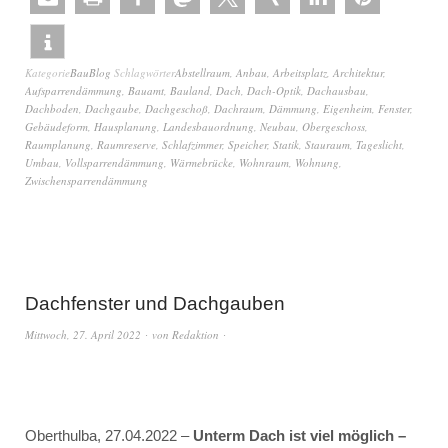
Kategorie
BauBlog
Schlagwörter
Abstellraum
,
Anbau
,
Arbeitsplatz
,
Architektur
,
Aufsparrendämmung
,
Bauamt
,
Bauland
,
Dach
,
Dach-Optik
,
Dachausbau
,
Dachboden
,
Dachgaube
,
Dachgeschoß
,
Dachraum
,
Dämmung
,
Eigenheim
,
Fenster
,
Gebäudeform
,
Hausplanung
,
Landesbauordnung
,
Neubau
,
Obergeschoss
,
Raumplanung
,
Raumreserve
,
Schlafzimmer
,
Speicher
,
Statik
,
Stauraum
,
Tageslicht
,
Umbau
,
Vollsparrendämmung
,
Wärmebrücke
,
Wohnraum
,
Wohnung
,
Zwischensparrendämmung
Dachfenster und Dachgauben
Mittwoch, 27. April 2022
von
Redaktion
Oberthulba, 27.04.2022 –
Unterm Dach ist viel möglich –