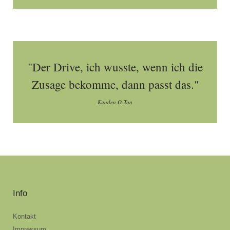
"Der Drive, ich wusste, wenn ich die
Zusage bekomme, dann passt das."
Kunden O-Ton
Info
Kontakt
Impressum