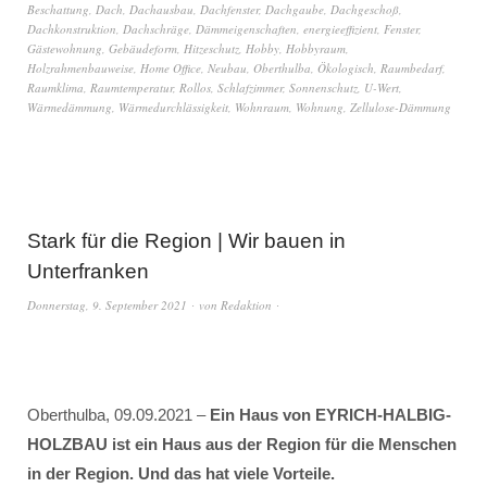
Beschattung
,
Dach
,
Dachausbau
,
Dachfenster
,
Dachgaube
,
Dachgeschoß
,
Dachkonstruktion
,
Dachschräge
,
Dämmeigenschaften
,
energieeffizient
,
Fenster
,
Gästewohnung
,
Gebäudeform
,
Hitzeschutz
,
Hobby
,
Hobbyraum
,
Holzrahmenbauweise
,
Home Office
,
Neubau
,
Oberthulba
,
Ökologisch
,
Raumbedarf
,
Raumklima
,
Raumtemperatur
,
Rollos
,
Schlafzimmer
,
Sonnenschutz
,
U-Wert
,
Wärmedämmung
,
Wärmedurchlässigkeit
,
Wohnraum
,
Wohnung
,
Zellulose-Dämmung
Stark für die Region | Wir bauen in
Unterfranken
Donnerstag, 9. September 2021
von
Redaktion
Oberthulba, 09.09.2021 –
Ein Haus von EYRICH-HALBIG-
HOLZBAU ist ein Haus aus der Region für die Menschen
in der Region. Und das hat viele Vorteile.