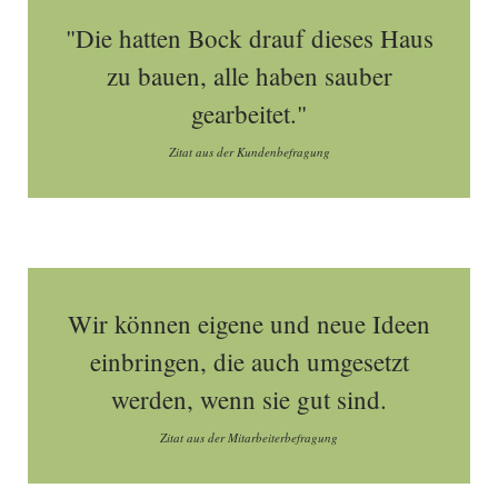
"Die hatten Bock drauf dieses Haus
zu bauen, alle haben sauber
gearbeitet."
Zitat aus der Kundenbefragung
Wir können eigene und neue Ideen
einbringen, die auch umgesetzt
werden, wenn sie gut sind.
Zitat aus der Mitarbeiterbefragung