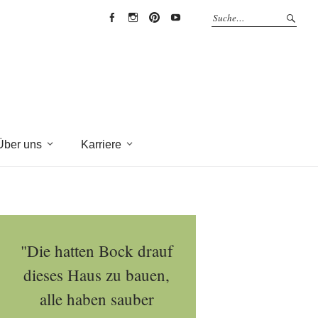
EYRICH-
EYRICH-
EYRICH-
EYRICH-
HALBIG
HALBIG
HALBIG
HALBIG
HOLZBAU
HOLZBAU
HOLZBAU
HOLZBAU
@
@
@
@
Facebook
Instagram
Pinterest
Youtube
Über uns
Karriere
"Die hatten Bock drauf
dieses Haus zu bauen,
alle haben sauber