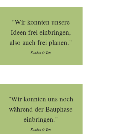
"Wir konnten unsere
Ideen frei einbringen,
also auch frei planen."
Kunden O-Ton
"Wir konnten uns noch
während der Bauphase
einbringen."
Kunden O-Ton