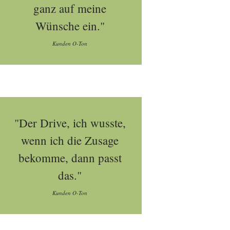
ganz auf meine
Wünsche ein."
Kunden O-Ton
"Der Drive, ich wusste,
wenn ich die Zusage
bekomme, dann passt
das."
Kunden O-Ton