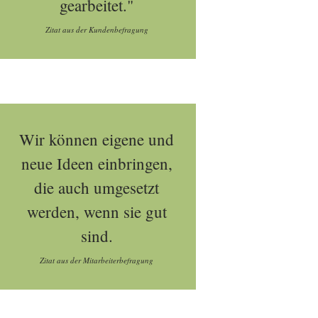
gearbeitet."
Zitat aus der Kundenbefragung
Wir können eigene und
neue Ideen einbringen,
die auch umgesetzt
werden, wenn sie gut
sind.
Zitat aus der Mitarbeiterbefragung