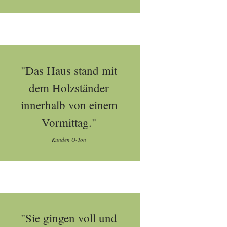
"Das Haus stand mit
dem Holzständer
innerhalb von einem
Vormittag."
Kunden O-Ton
"Sie gingen voll und