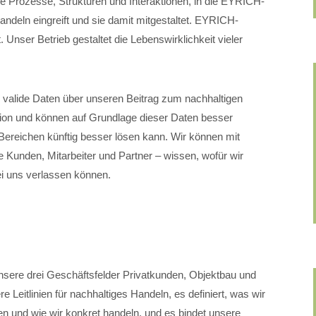
lle Prozesse, Strukturen und Interaktionen, in die EYRICH-
eln eingreift und sie damit mitgestaltet. EYRICH-
 Unser Betrieb gestaltet die Lebenswirklichkeit vieler
valide Daten über unseren Beitrag zum nachhaltigen
ation und können auf Grundlage dieser Daten besser
ereichen künftig besser lösen kann. Wir können mit
 Kunden, Mitarbeiter und Partner – wissen, wofür wir
ei uns verlassen können.
nsere drei Geschäftsfelder Privatkunden, Objektbau und
 Leitlinien für nachhaltiges Handeln, es definiert, was wir
n und wie wir konkret handeln, und es bindet unsere