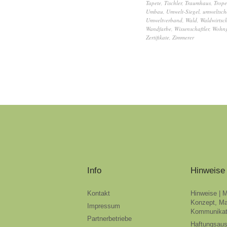
Tapete
,
Tischler
,
Traumhaus
,
Trope
Umbau
,
Umwelt-Siegel
,
umweltsc
Umweltverband
,
Wald
,
Waldwirtsch
Wandfarbe
,
Wissenschaftler
,
Wohng
Zertifikate
,
Zimmerer
Info
Hinweise
Kontakt
Hinweise | 
Konzept, Ma
Impressum
Kommunikat
Partnerbetriebe
Haftungsau