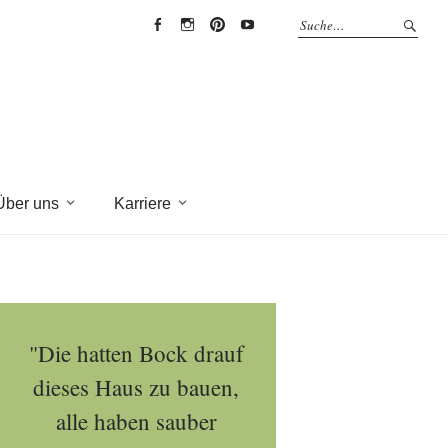
EYRICH-
EYRICH-
EYRICH-
EYRICH-
HALBIG
HALBIG
HALBIG
HALBIG
HOLZBAU
HOLZBAU
HOLZBAU
HOLZBAU
@
@
@
@
Facebook
Instagram
Pinterest
Youtube
Über uns
Karriere
"Die hatten Bock drauf
dieses Haus zu bauen,
alle haben sauber