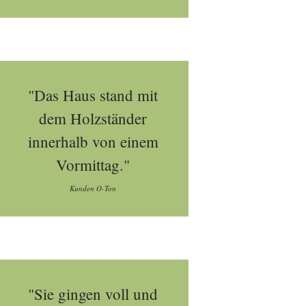
"Das Haus stand mit
dem Holzständer
innerhalb von einem
Vormittag."
Kunden O-Ton
"Sie gingen voll und