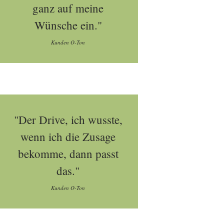
ganz auf meine
Wünsche ein."
Kunden O-Ton
"Der Drive, ich wusste,
wenn ich die Zusage
bekomme, dann passt
das."
Kunden O-Ton