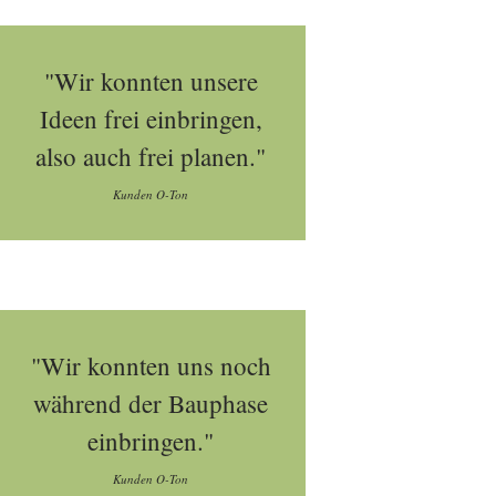
"Wir konnten unsere
Ideen frei einbringen,
also auch frei planen."
Kunden O-Ton
"Wir konnten uns noch
während der Bauphase
einbringen."
Kunden O-Ton