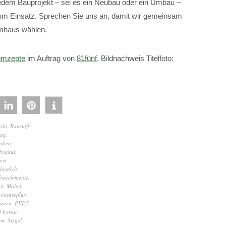
i jedem Bauprojekt – sei es ein Neubau oder ein Umbau –
um Einsatz. Sprechen Sie uns an, damit wir gemeinsam
aumhaus wählen.
mzepte
im Auftrag von
81fünf
. Bildnachweis Titelfoto:
ekt
,
Baustoff-
lag
,
alien
,
nstitut
,
est
heitlich
bauelemente
,
ck
,
Möbel
,
,
natureplus
,
bauen
,
PEFC
,
 Forest
rm
,
Siegel
,