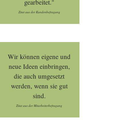
gearbeitet."
Zitat aus der Kundenbefragung
Wir können eigene und
neue Ideen einbringen,
die auch umgesetzt
werden, wenn sie gut
sind.
Zitat aus der Mitarbeiterbefragung