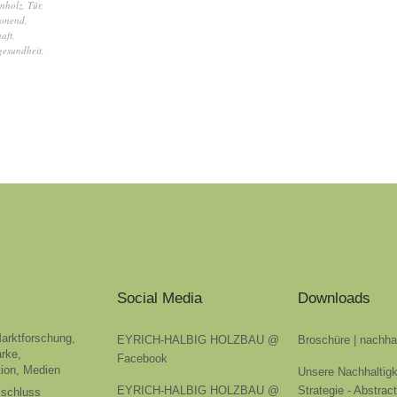
nholz
,
Tür
,
honend
,
aft
,
esundheit
,
Social Media
Downloads
Marktforschung,
EYRICH-HALBIG HOLZBAU @
Broschüre | nachha
rke,
Facebook
ion, Medien
Unsere Nachhaltigk
EYRICH-HALBIG HOLZBAU @
Strategie - Abstrac
sschluss