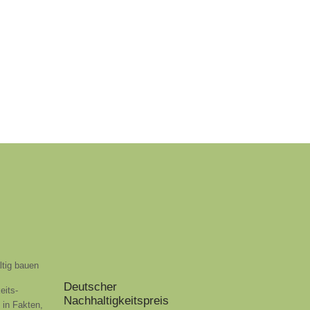
ltig bauen
Deutscher
eits-
Nachhaltigkeitspreis
t in Fakten,