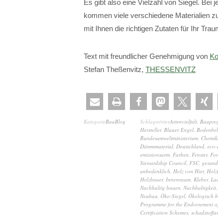
Es gibt also eine Vielzahl von Siegel. Be
kommen viele verschiedene Materialien z
mit Ihnen die richtigen Zutaten für Ihr Tr
Text mit freundlicher Genehmigung von
Ko
Stefan Theßenvitz,
THESSENVITZ
Kategorie
BauBlog
Schlagwörter
Artenvielfalt
,
Bauproj
Hersteller
,
Blauer Engel
,
Bodenbe
Bundesumweltministerium
,
Chemik
Dämmmaterial
,
Deutschland
,
eco-I
emissionsarm
,
Farben
,
Fenster
,
For
Stewardship Council
,
FSC
,
gesund
unbedenklich
,
Holz von Hier
,
Holz
Holzbauer
,
Innenraum
,
Kleber
,
La
Nachhaltig bauen
,
Nachhaltigkeit
Neubau
,
Öko-Siegel
,
Ökologisch 
Programme for the Endorsement of
Certification Schemes
,
schadstoffa