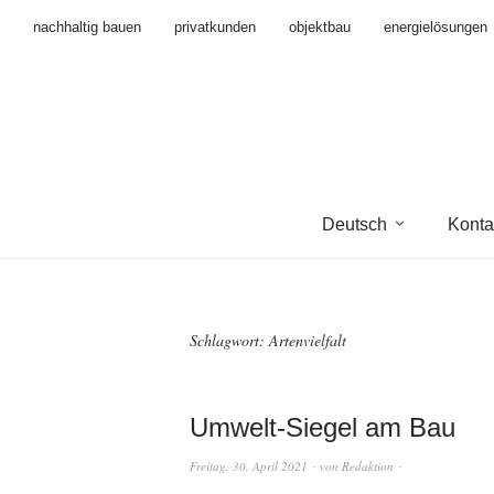
nachhaltig bauen
privatkunden
objektbau
energielösungen
Deutsch
Konta
Schlagwort:
Artenvielfalt
Umwelt-Siegel am Bau
Freitag, 30. April 2021
von
Redaktion