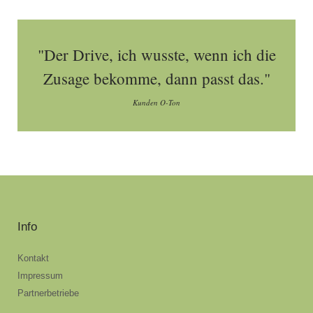
"Der Drive, ich wusste, wenn ich die
Zusage bekomme, dann passt das."
Kunden O-Ton
Info
Kontakt
Impressum
Partnerbetriebe