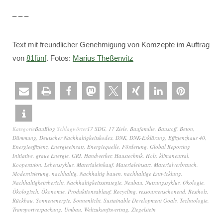
– – –
Text mit freundlicher Genehmigung von Komzepte im Auftrag
von
81fünf
. Fotos:
Marius Theßenvitz
Kategorie
BauBlog
Schlagwörter
17 SDG
,
17 Ziele
,
Baufamilie
,
Baustoff
,
Beton
,
Dämmung
,
Deutscher Nachhaltigkeitskodex
,
DNK
,
DNK-Erklärung
,
Effizienzhaus 40
,
Energieeffizienz
,
Energieeinsatz
,
Energiequelle
,
Förderung
,
Global Reporting
Initiative
,
graue Energie
,
GRI
,
Handwerker
,
Haustechnik
,
Holz
,
klimaneutral
,
Kooperation
,
Lebenszyklus
,
Materialeinkauf
,
Materialeinsatz
,
Materialverbrauch
,
Modernisierung
,
nachhaltig
,
Nachhaltig bauen
,
nachhaltige Entwicklung
,
Nachhaltigkeitsbericht
,
Nachhaltigkeitsstrategie
,
Neubau
,
Nutzungszyklus
,
Ökologie
,
Ökologisch
,
Ökonomie
,
Produktionsablauf
,
Recycling
,
ressourcenschonend
,
Restholz
,
Rückbau
,
Sonnenenergie
,
Sonnenlicht
,
Sustainable Development Goals
,
Technologie
,
Transportverpackung
,
Umbau
,
Weltzukunftsvertrag
,
Ziegelstein