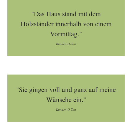
"Das Haus stand mit dem
Holzständer innerhalb von einem
Vormittag."
Kunden O-Ton
"Sie gingen voll und ganz auf meine
Wünsche ein."
Kunden O-Ton