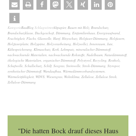
Kategorie
BauBlog
Schlagwörter
Altpapier
,
Bauen mit Holz
,
Brandschutz
,
Brandschutzklasse
,
Dachgeschoß
,
Dämmung
,
Einfamilienhaus
,
Energieaufwand
,
Feuchtigkeit
,
Flachs
,
Glaswolle
,
Hanf
,
Hitzeschutz
,
Holzfaser-Dämmung
,
Holzfasern
,
Holzfaserplatte
,
Holzspäne
,
Holzverarbeitung
,
Holzwolle)
,
Innenraum
,
Jute
,
Kältespeicherung
,
Klimaschutz
,
Kork
,
Lehmputz
,
mineralischer Dämmstoff
,
nachwachsende Materialien
,
nachwachsende Rohstoffe
,
Nadelbaum
,
Naturdämmstoff
,
ökologische Materialien
,
organischer Dämmstoff
,
Polystyrol
,
Recycling
,
Restholz
,
Schafwolle
,
Schallschutz
,
Schilf
,
Seegras
,
Steinwolle
,
Stroh-Dämmung
,
Styropor
,
synthetischer Dämmstoff
,
Wandaufbau
,
Wärmedämmverbundsystemen
,
Wärmeleitfähigkeit
,
WDVS
,
Wiesengras
,
Wohnklima
,
Zellulose
,
Zellulose Stroh
,
Zellulose-Dämmung
"Die hatten Bock drauf dieses Haus