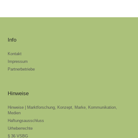
Info
Kontakt
Impressum
Partnerbetriebe
Hinweise
Hinweise | Marktforschung, Konzept, Marke, Kommunikation,
Medien
Haftungsausschluss
Urheberrechte
§ 36 VSBG