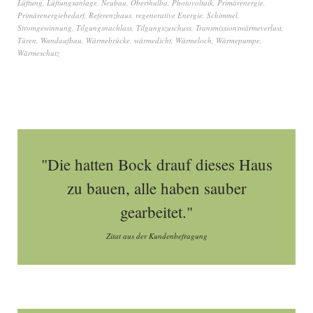
Lüftung
,
Lüftungsanlage
,
Neubau
,
Oberthulba
,
Photovoltaik
,
Primärenergie
,
Primärenergiebedarf
,
Referenzhaus
,
regenerative Energie
,
Schimmel
,
Stromgewinnung
,
Tilgungsnachlass
,
Tilgungszuschuss
,
Transmissionswärmeverlust
,
Türen
,
Wandaufbau
,
Wärmebrücke
,
wärmedicht
,
Wärmeloch
,
Wärmepumpe
,
Wärmeschutz
"Die hatten Bock drauf dieses Haus
zu bauen, alle haben sauber
gearbeitet."
Zitat aus der Kundenbefragung