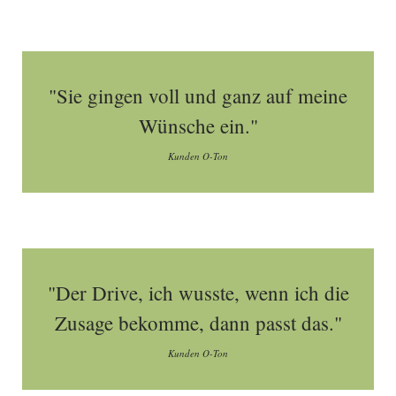
"Sie gingen voll und ganz auf meine
Wünsche ein."
Kunden O-Ton
"Der Drive, ich wusste, wenn ich die
Zusage bekomme, dann passt das."
Kunden O-Ton