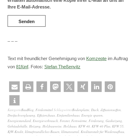
erhalten automatisch eine Kopie Ihrer E-Mail an uns an
Ihre E-Mail-Adresse.
– – –
Text mit freundlicher Genehmigung von
Komzepte
im Auftrag
von
81fünf
. Fotos:
Stefan Theßenvitz
Kategorie
BauBlog
,
Fördermittel
Schlagwörter
Bodenplatte
,
Dach
,
diffusionsoffen
,
Dreifachverglasung
,
Effizienzhaus
,
Einfamilienhaus
,
Energie sparen
,
Energiestandard
,
Energieverbrauch
,
Fenster
,
Fernwärme
,
Förderung
,
Gasheizung
,
Gebäudehülle
,
Heizung
,
Holzbauweise
,
Holzhaus
,
KFW 40
,
KFW 40 Plus
,
KFW 55
,
KfW-Kredit
,
klimafreundliches Bauen
,
klimaneutral
,
Kreditanstalt für Wiederaufbau
,