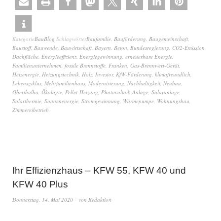
Kategorie
BauBlog
Schlagwörter
Baufamilie
,
Bauförderung
,
Baugemeinschaft
,
Baustoff
,
Bauwende
,
Bauwirtschaft
,
Bayern
,
Beton
,
Bundesregierung
,
CO2-Emission
,
Dachfläche
,
Energieeffizienz
,
Energiegewinnung
,
erneuerbare Energie
,
Familienunternehmen
,
fossile Brennstoffe
,
Franken
,
Gas-Brennwert-Gerät
,
Heizenergie
,
Heizungstechnik
,
Holz
,
Investor
,
KfW-Förderung
,
klimafreundlich
,
Lebenszyklus
,
Mehrfamilienhaus
,
Modernisierung
,
Nachhaltigkeit
,
Neubau
,
Oberthulba
,
Ökologie
,
Pellet-Heizung
,
Photovoltaik-Anlage
,
Solaranlage
,
Solarthermie
,
Sonnenenergie
,
Stromgewinnung
,
Wärmepumpe
,
Wohnungsbau
,
Zimmereibetrieb
Ihr Effizienzhaus – KFW 55, KFW 40 und
KFW 40 Plus
Donnerstag, 14. Mai 2020
von
Redaktion