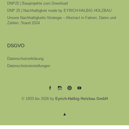
DNP25 | Bauprojekte zum Download
DNP 25 | Nachhaltigkeit made by EYRICH-HALBIG HOLZBAU
Unsere Nachhaltigkeits-Strategie – Abstract in Fakten, Daten und
Zahlen, Stand 2024
DSGVO
Datenschutzerklärung
Datenschutzeinstellungen
EYRICH-
EYRICH-
EYRICH-
EYRICH-
© 1933 bis 2026 by
Eyrich-Halbig Holzbau GmbH
HALBIG
HALBIG
HALBIG
HALBIG
HOLZBAU
HOLZBAU
HOLZBAU
HOLZBAU
@
@
@
@
Facebook
Instagram
Pinterest
Youtube