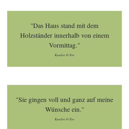
"Das Haus stand mit dem
Holzständer innerhalb von einem
Vormittag."
Kunden O-Ton
"Sie gingen voll und ganz auf meine
Wünsche ein."
Kunden O-Ton