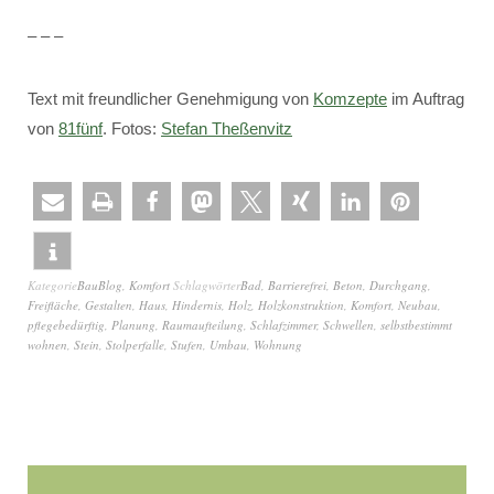
– – –
Text mit freundlicher Genehmigung von
Komzepte
im Auftrag
von
81fünf
. Fotos:
Stefan Theßenvitz
Kategorie
BauBlog
,
Komfort
Schlagwörter
Bad
,
Barrierefrei
,
Beton
,
Durchgang
,
Freifläche
,
Gestalten
,
Haus
,
Hindernis
,
Holz
,
Holzkonstruktion
,
Komfort
,
Neubau
,
pflegebedürftig
,
Planung
,
Raumaufteilung
,
Schlafzimmer
,
Schwellen
,
selbstbestimmt
wohnen
,
Stein
,
Stolperfalle
,
Stufen
,
Umbau
,
Wohnung