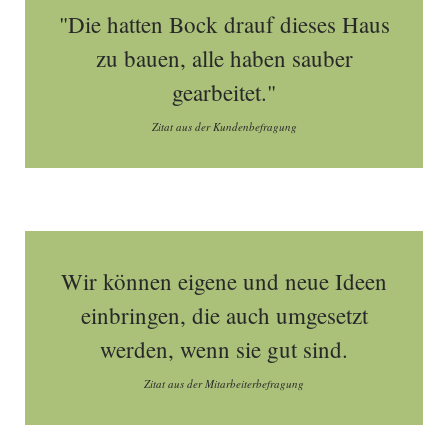
"Die hatten Bock drauf dieses Haus
zu bauen, alle haben sauber
gearbeitet."
Zitat aus der Kundenbefragung
Wir können eigene und neue Ideen
einbringen, die auch umgesetzt
werden, wenn sie gut sind.
Zitat aus der Mitarbeiterbefragung