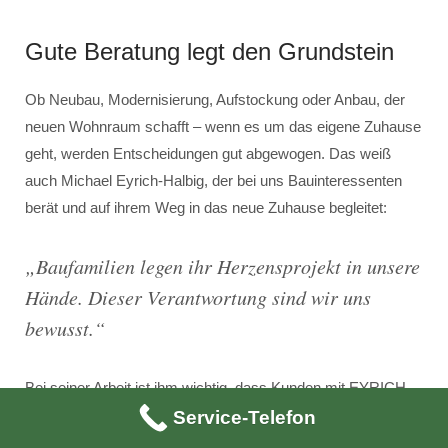
Gute Beratung legt den Grundstein
Ob Neubau, Modernisierung, Aufstockung oder Anbau, der
neuen Wohnraum schafft – wenn es um das eigene Zuhause
geht, werden Entscheidungen gut abgewogen. Das weiß
auch Michael Eyrich-Halbig, der bei uns Bauinteressenten
berät und auf ihrem Weg in das neue Zuhause begleitet:
„
Baufamilien legen ihr Herzensprojekt in unsere
Hände. Dieser Verantwortung sind wir uns
bewusst
.“
Bei seiner Arbeit ist ihm wichtig, dass Kunden mit EYRICH-
HALBIG zu jeder Zeit den richtigen Baupartner an ihrer Seite
Service-Telefon
wissen – fachlich genauso wie menschlich. Die Grundlage