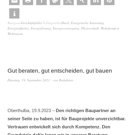
Kategorie
Geschäftsfelder
Schlagwörter
Dach
,
Energetische Sanierung
,
Energieeffizienz
,
Energielösung
,
Energieversorgung
,
Photovoltaik
,
Wohnkomfort
,
Wohnraum
Gut beraten, gut entscheiden, gut bauen
Dienstag, 19. September 2023
von
Redaktion
Oberthulba, 19.9.2023 –
Den richtigen Baupartner an
seiner Seite zu haben, ist für Bauprojekte unverzichtbar.
Vertrauen entwickelt sich durch Kompetenz. Den
Grundstein dafür legen wir in unserer Beratung.