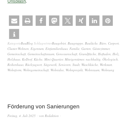
Unsplash
.
Kategorie
BauBlog
Schlagwörter
Baugebiet
,
Baugruppe
,
Baulücke
,
Büro
,
Carport
,
Cluster-Wohnen
,
Eigentum
,
Einfamilienhaus
,
Familie
,
Garten
,
Gästezimmer
,
Gemeinschaft
,
Gemeinschaftsraum
,
Genossenschaft
,
Grundfläche
,
Hofladen
,
Holz
,
Holzhaus
,
KoDorf
,
Küche
,
Mini-Quartier
,
Miteigentümer
,
nachhaltig
,
Ökologisch
,
Reihenhaus
,
Rückzugsort
,
Sägewerk
,
Senioren
,
Stadt
,
Waschküche
,
Werkstatt
,
Wohnform
,
Wohngemeinschaft
,
Wohnidee
,
Wohnprojekt
,
Wohnraum
,
Wohnung
Förderung von Sanierungen
Freitag, 4. Juli 2025
von
Redaktion