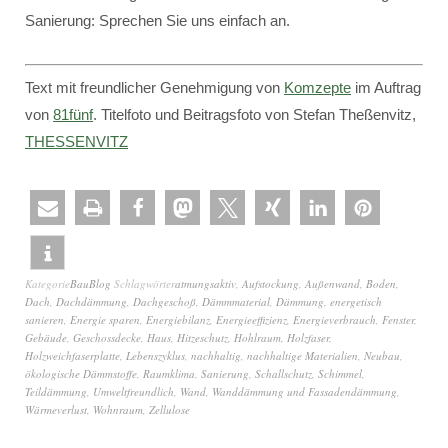
Sanierung: Sprechen Sie uns einfach an.
Text mit freundlicher Genehmigung von
Komzepte
im Auftrag
von
81fünf
. Titelfoto und Beitragsfoto von Stefan Theßenvitz,
THESSENVITZ
Kategorie
BauBlog
Schlagwörter
atmungsaktiv
,
Aufstockung
,
Außenwand
,
Boden
,
Dach
,
Dachdämmung
,
Dachgeschoß
,
Dämmmaterial
,
Dämmung
,
energetisch
sanieren
,
Energie sparen
,
Energiebilanz
,
Energieeffizienz
,
Energieverbrauch
,
Fenster
,
Gebäude
,
Geschossdecke
,
Haus
,
Hitzeschutz
,
Hohlraum
,
Holzfaser
,
Holzweichfaserplatte
,
Lebenszyklus
,
nachhaltig
,
nachhaltige Materialien
,
Neubau
,
ökologische Dämmstoffe
,
Raumklima
,
Sanierung
,
Schallschutz
,
Schimmel
,
Teildämmung
,
Umweltfreundlich
,
Wand
,
Wanddämmung und Fassadendämmung
,
Wärmeverlust
,
Wohnraum
,
Zellulose