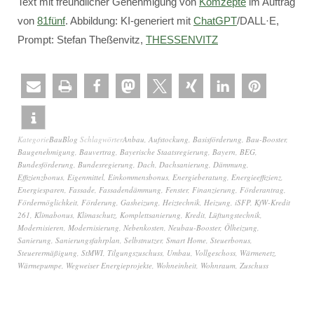
Text mit freundlicher Genehmigung von
Komzepte
im Auftrag
von
81fünf
. Abbildung: KI-generiert mit
ChatGPT
/DALL·E,
Prompt: Stefan Theßenvitz,
THESSENVITZ
Kategorie
BauBlog
Schlagwörter
Anbau
,
Aufstockung
,
Basisförderung
,
Bau-Booster
,
Baugenehmigung
,
Bauvertrag
,
Bayerische Staatsregierung
,
Bayern
,
BEG
,
Bundesförderung
,
Bundesregierung
,
Dach
,
Dachsanierung
,
Dämmung
,
Effizienzbonus
,
Eigenmittel
,
Einkommensbonus
,
Energieberatung
,
Energieeffizienz
,
Energiesparen
,
Fassade
,
Fassadendämmung
,
Fenster
,
Finanzierung
,
Förderantrag
,
Fördermöglichkeit
,
Förderung
,
Gasheizung
,
Heiztechnik
,
Heizung
,
iSFP
,
KfW-Kredit
261
,
Klimabonus
,
Klimaschutz
,
Komplettsanierung
,
Kredit
,
Lüftungstechnik
,
Modernisieren
,
Modernisierung
,
Nebenkosten
,
Neubau-Booster
,
Ölheizung
,
Sanierung
,
Sanierungsfahrplan
,
Selbstnutzer
,
Smart Home
,
Steuerbonus
,
Steuerermäßigung
,
StMWI
,
Tilgungszuschuss
,
Umbau
,
Vollgeschoss
,
Wärmenetz
,
Wärmepumpe
,
Wegweiser Energieprojekte
,
Wohneinheit
,
Wohnraum
,
Zuschuss